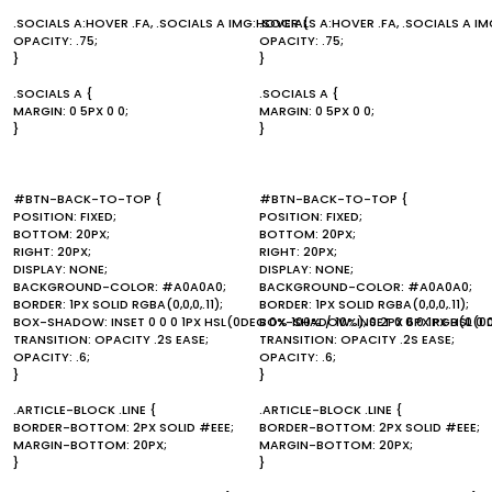
.SOCIALS A:HOVER .FA, .SOCIALS A IMG:HOVER {
.SOCIALS A:HOVER .FA, .SOCIALS A I
OPACITY: .75;
OPACITY: .75;
}
}
.SOCIALS A {
.SOCIALS A {
MARGIN: 0 5PX 0 0;
MARGIN: 0 5PX 0 0;
}
}
#BTN-BACK-TO-TOP {
#BTN-BACK-TO-TOP {
POSITION: FIXED;
POSITION: FIXED;
BOTTOM: 20PX;
BOTTOM: 20PX;
RIGHT: 20PX;
RIGHT: 20PX;
DISPLAY: NONE;
DISPLAY: NONE;
BACKGROUND-COLOR: #A0A0A0;
BACKGROUND-COLOR: #A0A0A0;
BORDER: 1PX SOLID RGBA(0,0,0,.11);
BORDER: 1PX SOLID RGBA(0,0,0,.11);
BOX-SHADOW: INSET 0 0 0 1PX HSL(0DEG 0% 100% / 10%), 0 2PX 6PX RGB(0 0 0
BOX-SHADOW: INSET 0 0 0 1PX HSL(0DE
TRANSITION: OPACITY .2S EASE;
TRANSITION: OPACITY .2S EASE;
OPACITY: .6;
OPACITY: .6;
}
}
.ARTICLE-BLOCK .LINE {
.ARTICLE-BLOCK .LINE {
BORDER-BOTTOM: 2PX SOLID #EEE;
BORDER-BOTTOM: 2PX SOLID #EEE;
MARGIN-BOTTOM: 20PX;
MARGIN-BOTTOM: 20PX;
}
}