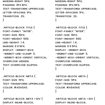
MARGIN-RIGHT: 5PX;
MARGIN-RIGHT: 5PX;
PADDING: 3PX 6PX;
PADDING: 3PX 6PX;
TEXT-TRANSFORM: UPPERCASE;
TEXT-TRANSFORM: UPPERCASE;
LETTER-SPACING: 1PX;
LETTER-SPACING: 1PX;
TRANSITION: .2S;
TRANSITION: .2S;
}
}
.ARTICLE-BLOCK .TITLE {
.ARTICLE-BLOCK .TITLE {
FONT-FAMILY: "INTER";
FONT-FAMILY: "INTER";
FONT-SIZE: 15PX;
FONT-SIZE: 15PX;
FONT-WEIGHT: 500;
FONT-WEIGHT: 500;
LINE-HEIGHT: 1.4;
LINE-HEIGHT: 1.4;
MARGIN: 0 0 5PX;
MARGIN: 0 0 5PX;
DISPLAY: -WEBKIT-BOX;
DISPLAY: -WEBKIT-BOX;
-WEBKIT-LINE-CLAMP: 3;
-WEBKIT-LINE-CLAMP: 3;
-WEBKIT-BOX-ORIENT: VERTICAL;
-WEBKIT-BOX-ORIENT: VERTICAL;
OVERFLOW: HIDDEN;
OVERFLOW: HIDDEN;
TEXT-OVERFLOW: ELLIPSIS;
TEXT-OVERFLOW: ELLIPSIS;
}
}
.ARTICLE-BLOCK .META {
.ARTICLE-BLOCK .META {
FONT-SIZE: 11PX;
FONT-SIZE: 11PX;
TEXT-TRANSFORM: UPPERCASE;
TEXT-TRANSFORM: UPPERCASE;
COLOR: #A0A0A0;
COLOR: #A0A0A0;
}
}
.ARTICLE-BLOCK .META > DIV {
.ARTICLE-BLOCK .META > DIV {
DISPLAY: INLINE-BLOCK;
DISPLAY: INLINE-BLOCK;