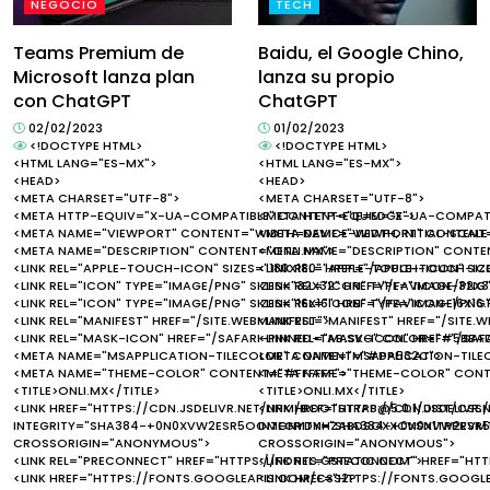
NEGOCIO
TECH
Teams Premium de
Baidu, el Google Chino,
Microsoft lanza plan
lanza su propio
con ChatGPT
ChatGPT
02/02/2023
01/02/2023
<!DOCTYPE HTML>
<!DOCTYPE HTML>
<HTML LANG="ES-MX">
<HTML LANG="ES-MX">
<HEAD>
<HEAD>
<META CHARSET="UTF-8">
<META CHARSET="UTF-8">
<META HTTP-EQUIV="X-UA-COMPATIBLE" CONTENT="IE=EDGE">
<META HTTP-EQUIV="X-UA-COMPATI
<META NAME="VIEWPORT" CONTENT="WIDTH=DEVICE-WIDTH, INITIAL-SCALE=
<META NAME="VIEWPORT" CONTENT="
<META NAME="DESCRIPTION" CONTENT="ONLI.MX">
<META NAME="DESCRIPTION" CONTEN
<LINK REL="APPLE-TOUCH-ICON" SIZES="180X180" HREF="/APPLE-TOUCH-IC
<LINK REL="APPLE-TOUCH-ICON" SIZ
<LINK REL="ICON" TYPE="IMAGE/PNG" SIZES="32X32" HREF="/FAVICON-32X3
<LINK REL="ICON" TYPE="IMAGE/PNG
<LINK REL="ICON" TYPE="IMAGE/PNG" SIZES="16X16" HREF="/FAVICON-16X16
<LINK REL="ICON" TYPE="IMAGE/PNG"
<LINK REL="MANIFEST" HREF="/SITE.WEBMANIFEST">
<LINK REL="MANIFEST" HREF="/SITE.
<LINK REL="MASK-ICON" HREF="/SAFARI-PINNED-TAB.SVG" COLOR="#5BBA
<LINK REL="MASK-ICON" HREF="/SA
<META NAME="MSAPPLICATION-TILECOLOR" CONTENT="#DA532C">
<META NAME="MSAPPLICATION-TIL
<META NAME="THEME-COLOR" CONTENT="#FFFFFF">
<META NAME="THEME-COLOR" CONT
<TITLE>ONLI.MX</TITLE>
<TITLE>ONLI.MX</TITLE>
<LINK HREF="HTTPS://CDN.JSDELIVR.NET/NPM/BOOTSTRAP@5.0.1/DIST/CSS/
<LINK HREF="HTTPS://CDN.JSDELIVR
INTEGRITY="SHA384-+0N0XVW2ESR5OOMGNYDNHZABDSOXXCVSN1TPPRVM
INTEGRITY="SHA384-+0N0XVW2ES
CROSSORIGIN="ANONYMOUS">
CROSSORIGIN="ANONYMOUS">
<LINK REL="PRECONNECT" HREF="HTTPS://FONTS.GSTATIC.COM">
<LINK REL="PRECONNECT" HREF="HT
<LINK HREF="HTTPS://FONTS.GOOGLEAPIS.COM/CSS2?
<LINK HREF="HTTPS://FONTS.GOOGL