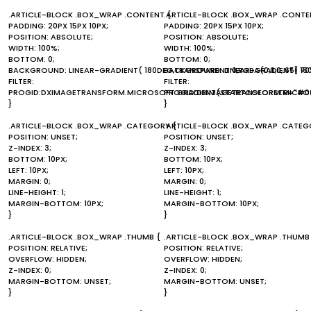
.ARTICLE-BLOCK .BOX_WRAP .CONTENT {
.ARTICLE-BLOCK .BOX_WRAP .CONTE
PADDING: 20PX 15PX 10PX;
PADDING: 20PX 15PX 10PX;
POSITION: ABSOLUTE;
POSITION: ABSOLUTE;
WIDTH: 100%;
WIDTH: 100%;
BOTTOM: 0;
BOTTOM: 0;
BACKGROUND: LINEAR-GRADIENT( 180DEG,TRANSPARENT 0,RGBA(0,0,0,.65) 70
BACKGROUND: LINEAR-GRADIENT( 180D
FILTER:
FILTER:
PROGID:DXIMAGETRANSFORM.MICROSOFT.GRADIENT(STARTCOLORSTR="#00
PROGID:DXIMAGETRANSFORM.MICROS
}
}
.ARTICLE-BLOCK .BOX_WRAP .CATEGORY {
.ARTICLE-BLOCK .BOX_WRAP .CATEG
POSITION: UNSET;
POSITION: UNSET;
Z-INDEX: 3;
Z-INDEX: 3;
BOTTOM: 10PX;
BOTTOM: 10PX;
LEFT: 10PX;
LEFT: 10PX;
MARGIN: 0;
MARGIN: 0;
LINE-HEIGHT: 1;
LINE-HEIGHT: 1;
MARGIN-BOTTOM: 10PX;
MARGIN-BOTTOM: 10PX;
}
}
.ARTICLE-BLOCK .BOX_WRAP .THUMB {
.ARTICLE-BLOCK .BOX_WRAP .THUMB
POSITION: RELATIVE;
POSITION: RELATIVE;
OVERFLOW: HIDDEN;
OVERFLOW: HIDDEN;
Z-INDEX: 0;
Z-INDEX: 0;
MARGIN-BOTTOM: UNSET;
MARGIN-BOTTOM: UNSET;
}
}