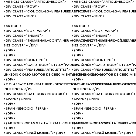
<ARTICLE CLASS="ARTICLE-BLOCK">
<ARTICLE CLASS="ARTICLE-BLOCK">
<DIV CLASS="ROW">
<DIV CLASS="ROW">
<DIV CLASS="COL COL-LG-5 FEATUREDARTICLE">
<DIV CLASS="COL COL-LG-5 FEATUR
<DIV CLASS="BIG">
<DIV CLASS="BIG">
<ARTICLE>
<ARTICLE>
<DIV CLASS="BOX_WRAP">
<DIV CLASS="BOX_WRAP">
<DIV CLASS="THUMB">
<DIV CLASS="THUMB">
<DIV CLASS="THUMBNAIL-CONTAINER ANIMATE-LAZY"><IMG SRC="/MEDIA/W
<DIV CLASS="THUMBNAIL-CONTAINER
SIZE:COVER"></DIV>
SIZE:COVER"></DIV>
</DIV>
</DIV>
</DIV>
</DIV>
<DIV CLASS="CONTENT">
<DIV CLASS="CONTENT">
<DIV CLASS="CARD-BODY" STYLE="PADDING:0PX">
<DIV CLASS="CARD-BODY" STYLE="P
<DIV CLASS="FEATUREDARTICLETITLE">
<DIV CLASS="FEATUREDARTICLETITLE"
LINKEDIN COMO MOTOR DE CRECIMIENTO B2B EN MÉXICO
LINKEDIN COMO MOTOR DE CRECIMIE
</DIV>
</DIV>
<P CLASS="CARD-FEATURED-DESCRIPTION">LA RED PROFESIONAL SE CONSO
<P CLASS="CARD-FEATURED-DESCRIP
INFLUENCIA.</P>
INFLUENCIA.</P>
<DIV CLASS="CATEGORY NEGOCIO">
<DIV CLASS="CATEGORY NEGOCIO">
<SPAN></SPAN>
<SPAN></SPAN>
</DIV>
</DIV>
<SPAN>NEGOCIO</SPAN>
<SPAN>NEGOCIO</SPAN>
</DIV>
</DIV>
</DIV>
</DIV>
</ARTICLE> <SPAN STYLE="FLOAT:RIGHT;PADDING-RIGHT:25PX"><I CLASS="F
</ARTICLE> <SPAN STYLE="FLOAT:RI
</DIV>
</DIV>
<DIV CLASS="LINE3 MOBIILE"></DIV>
<DIV CLASS="LINE3 MOBIILE"></DIV>