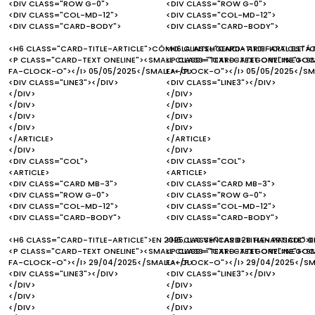
<DIV CLASS="ROW G-0">
<DIV CLASS="ROW G-0">
<DIV CLASS="COL-MD-12">
<DIV CLASS="COL-MD-12">
<DIV CLASS="CARD-BODY">
<DIV CLASS="CARD-BODY">
<H6 CLASS="CARD-TITLE-ARTICLE">CÓMO LA INTELIGENCIA ARTIFICIAL EST
<H6 CLASS="CARD-TITLE-ARTICLE">C
<P CLASS="CARD-TEXT ONELINE"><SMALL CLASS="TEXT-CATEGORY">NEGOCI
<P CLASS="CARD-TEXT ONELINE"><S
FA-CLOCK-O"></I> 05/05/2025</SMALL></P>
FA-CLOCK-O"></I> 05/05/2025</SM
<DIV CLASS="LINE3"></DIV>
<DIV CLASS="LINE3"></DIV>
</DIV>
</DIV>
</DIV>
</DIV>
</DIV>
</DIV>
</DIV>
</DIV>
</ARTICLE>
</ARTICLE>
</DIV>
</DIV>
<DIV CLASS="COL">
<DIV CLASS="COL">
<ARTICLE>
<ARTICLE>
<DIV CLASS="CARD MB-3">
<DIV CLASS="CARD MB-3">
<DIV CLASS="ROW G-0">
<DIV CLASS="ROW G-0">
<DIV CLASS="COL-MD-12">
<DIV CLASS="COL-MD-12">
<DIV CLASS="CARD-BODY">
<DIV CLASS="CARD-BODY">
<H6 CLASS="CARD-TITLE-ARTICLE">EN 2025, LAS VENTAS B2B HAN PASADO D
<H6 CLASS="CARD-TITLE-ARTICLE">EN
<P CLASS="CARD-TEXT ONELINE"><SMALL CLASS="TEXT-CATEGORY">NEGOCI
<P CLASS="CARD-TEXT ONELINE"><S
FA-CLOCK-O"></I> 29/04/2025</SMALL></P>
FA-CLOCK-O"></I> 29/04/2025</SM
<DIV CLASS="LINE3"></DIV>
<DIV CLASS="LINE3"></DIV>
</DIV>
</DIV>
</DIV>
</DIV>
</DIV>
</DIV>