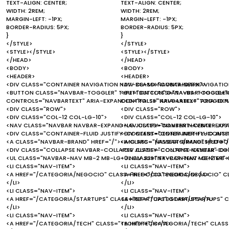
TEXT-ALIGN: CENTER;
TEXT-ALIGN: CENTER;
WIDTH: 2REM;
WIDTH: 2REM;
MARGIN-LEFT: -1PX;
MARGIN-LEFT: -1PX;
BORDER-RADIUS: 5PX;
BORDER-RADIUS: 5PX;
}
}
</STYLE>
</STYLE>
<STYLE></STYLE>
<STYLE></STYLE>
</HEAD>
</HEAD>
<BODY>
<BODY>
<HEADER>
<HEADER>
<DIV CLASS="CONTAINER NAVIGATION NAV-BG-MX NAVBAR-DARK">
<DIV CLASS="CONTAINER NAVIGATI
<BUTTON CLASS="NAVBAR-TOGGLER" TYPE="BUTTON" DATA-BS-TOGGLE="C
<BUTTON CLASS="NAVBAR-TOGGLER"
CONTROLS="NAVBARTEXT" ARIA-EXPANDED="FALSE" ARIA-LABEL="TOGGLE 
CONTROLS="NAVBARTEXT" ARIA-EXP
<DIV CLASS="ROW">
<DIV CLASS="ROW">
<DIV CLASS="COL-12 COL-LG-10">
<DIV CLASS="COL-12 COL-LG-10">
<NAV CLASS="NAVBAR NAVBAR-EXPAND-LG JUSTIFY-CONTENT-CENTER JUS
<NAV CLASS="NAVBAR NAVBAR-EXPA
<DIV CLASS="CONTAINER-FLUID JUSTIFY-CONTENT-CENTER JUSTIFY-CONTEN
<DIV CLASS="CONTAINER-FLUID JUS
<A CLASS="NAVBAR-BRAND" HREF="/"><IMG SRC="/ASSESTS/IMAGES/LOGO.
<A CLASS="NAVBAR-BRAND" HREF="/
<DIV CLASS="COLLAPSE NAVBAR-COLLAPSE JUSTIFY-CONTENT-CENTER" ID=
<DIV CLASS="COLLAPSE NAVBAR-COL
<UL CLASS="NAVBAR-NAV MB-2 MB-LG-0 NAV JUSTIFY-CONTENT-CENTER">
<UL CLASS="NAVBAR-NAV MB-2 MB-
<LI CLASS="NAV-ITEM">
<LI CLASS="NAV-ITEM">
<A HREF="/CATEGORIA/NEGOCIO" CLASS="NEGOCIO">NEGOCIO</A>
<A HREF="/CATEGORIA/NEGOCIO" 
</LI>
</LI>
<LI CLASS="NAV-ITEM">
<LI CLASS="NAV-ITEM">
<A HREF="/CATEGORIA/STARTUPS" CLASS="STARTUPS">STARTUPS</A>
<A HREF="/CATEGORIA/STARTUPS" 
</LI>
</LI>
<LI CLASS="NAV-ITEM">
<LI CLASS="NAV-ITEM">
<A HREF="/CATEGORIA/TECH" CLASS="TECH">TECH</A>
<A HREF="/CATEGORIA/TECH" CLAS