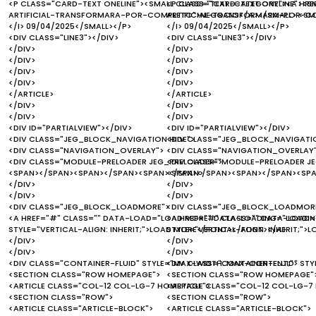
<P CLASS="CARD-TEXT ONELINE"><SMALL CLASS="TEXT-CATEGORY"><A HRE
<P CLASS="CARD-TEXT ONELINE"><S
ARTIFICIAL-TRANSFORMARA-POR-COMPLETO">NEGOCIO</A></SMALL> <SMAL
ARTIFICIAL-TRANSFORMARA-POR-CO
</I> 09/04/2025</SMALL></P>
</I> 09/04/2025</SMALL></P>
<DIV CLASS="LINE3"></DIV>
<DIV CLASS="LINE3"></DIV>
</DIV>
</DIV>
</DIV>
</DIV>
</DIV>
</DIV>
</DIV>
</DIV>
</ARTICLE>
</ARTICLE>
</DIV>
</DIV>
</DIV>
</DIV>
<DIV ID="PARTIALVIEW"></DIV>
<DIV ID="PARTIALVIEW"></DIV>
<DIV CLASS="JEG_BLOCK_NAVIGATION HIDE">
<DIV CLASS="JEG_BLOCK_NAVIGATIO
<DIV CLASS="NAVIGATION_OVERLAY">
<DIV CLASS="NAVIGATION_OVERLAY
<DIV CLASS="MODULE-PRELOADER JEG_PRELOADER">
<DIV CLASS="MODULE-PRELOADER J
<SPAN></SPAN><SPAN></SPAN><SPAN></SPAN>
<SPAN></SPAN><SPAN></SPAN><SP
</DIV>
</DIV>
</DIV>
</DIV>
<DIV CLASS="JEG_BLOCK_LOADMORE">
<DIV CLASS="JEG_BLOCK_LOADMOR
<A HREF="#" CLASS="" DATA-LOAD="LOAD MORE" DATA-LOADING="LOADING..
<A HREF="#" CLASS="" DATA-LOAD="
STYLE="VERTICAL-ALIGN: INHERIT;">LOAD MORE</FONT></FONT></A>
STYLE="VERTICAL-ALIGN: INHERIT;"
</DIV>
</DIV>
</DIV>
</DIV>
<DIV CLASS="CONTAINER-FLUID" STYLE="MAX-WIDTH: MAX-CONTENT;">
<DIV CLASS="CONTAINER-FLUID" ST
<SECTION CLASS="ROW HOMEPAGE">
<SECTION CLASS="ROW HOMEPAGE"
<ARTICLE CLASS="COL-12 COL-LG-7 HOMEPAGE">
<ARTICLE CLASS="COL-12 COL-LG-7
<SECTION CLASS="ROW">
<SECTION CLASS="ROW">
<ARTICLE CLASS="ARTICLE-BLOCK">
<ARTICLE CLASS="ARTICLE-BLOCK">