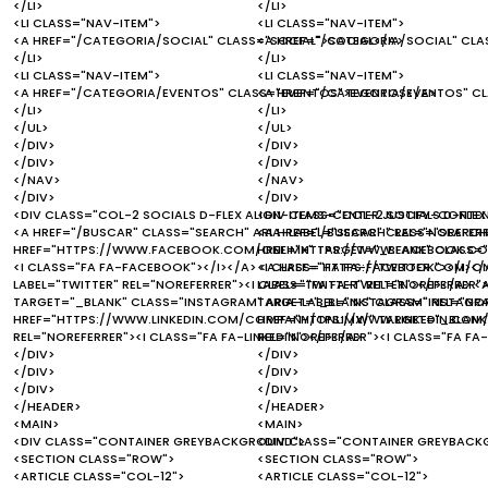
</LI>
</LI>
<LI CLASS="NAV-ITEM">
<LI CLASS="NAV-ITEM">
<A HREF="/CATEGORIA/SOCIAL" CLASS="SOCIAL">SOCIAL</A>
<A HREF="/CATEGORIA/SOCIAL" CLA
</LI>
</LI>
<LI CLASS="NAV-ITEM">
<LI CLASS="NAV-ITEM">
<A HREF="/CATEGORIA/EVENTOS" CLASS="EVENTOS">EVENTOS</A>
<A HREF="/CATEGORIA/EVENTOS" C
</LI>
</LI>
</UL>
</UL>
</DIV>
</DIV>
</DIV>
</DIV>
</NAV>
</NAV>
</DIV>
</DIV>
<DIV CLASS="COL-2 SOCIALS D-FLEX ALIGN-ITEMS-CENTER JUSTIFY-CONTE
<DIV CLASS="COL-2 SOCIALS D-FLEX
<A HREF="/BUSCAR" CLASS="SEARCH" ARIA-LABEL="SEARCH" REL="NOREFERR
<A HREF="/BUSCAR" CLASS="SEARCH"
HREF="HTTPS://WWW.FACEBOOK.COM/ONLIMX" TARGET="_BLANK" CLASS="F
HREF="HTTPS://WWW.FACEBOOK.COM
<I CLASS="FA FA-FACEBOOK"></I></A> <A HREF="HTTPS://TWITTER.COM/ON
<I CLASS="FA FA-FACEBOOK"></I></
LABEL="TWITTER" REL="NOREFERRER"><I CLASS="FA FA-TWITTER"></I></A>
LABEL="TWITTER" REL="NOREFERRER"
TARGET="_BLANK" CLASS="INSTAGRAM" ARIA-LABEL="INSTAGRAM" REL="NOR
TARGET="_BLANK" CLASS="INSTAGRAM
HREF="HTTPS://WWW.LINKEDIN.COM/COMPANY/ONLIMX/" TARGET="_BLANK" C
HREF="HTTPS://WWW.LINKEDIN.COM/
REL="NOREFERRER"><I CLASS="FA FA-LINKEDIN"></I></A>
REL="NOREFERRER"><I CLASS="FA FA-
</DIV>
</DIV>
</DIV>
</DIV>
</DIV>
</DIV>
</HEADER>
</HEADER>
<MAIN>
<MAIN>
<DIV CLASS="CONTAINER GREYBACKGROUND">
<DIV CLASS="CONTAINER GREYBACK
<SECTION CLASS="ROW">
<SECTION CLASS="ROW">
<ARTICLE CLASS="COL-12">
<ARTICLE CLASS="COL-12">