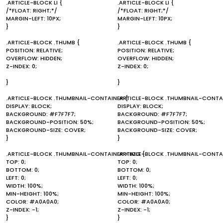
.ARTICLE-BLOCK LI {
.ARTICLE-BLOCK LI {
/*FLOAT: RIGHT;*/
/*FLOAT: RIGHT;*/
MARGIN-LEFT: 10PX;
MARGIN-LEFT: 10PX;
}
}
.ARTICLE-BLOCK .THUMB {
.ARTICLE-BLOCK .THUMB {
POSITION: RELATIVE;
POSITION: RELATIVE;
OVERFLOW: HIDDEN;
OVERFLOW: HIDDEN;
Z-INDEX: 0;
Z-INDEX: 0;
}
}
.ARTICLE-BLOCK .THUMBNAIL-CONTAINER {
.ARTICLE-BLOCK .THUMBNAIL-CONTAI
DISPLAY: BLOCK;
DISPLAY: BLOCK;
BACKGROUND: #F7F7F7;
BACKGROUND: #F7F7F7;
BACKGROUND-POSITION: 50%;
BACKGROUND-POSITION: 50%;
BACKGROUND-SIZE: COVER;
BACKGROUND-SIZE: COVER;
}
}
.ARTICLE-BLOCK .THUMBNAIL-CONTAINER > IMG {
.ARTICLE-BLOCK .THUMBNAIL-CONTAI
TOP: 0;
TOP: 0;
BOTTOM: 0;
BOTTOM: 0;
LEFT: 0;
LEFT: 0;
WIDTH: 100%;
WIDTH: 100%;
MIN-HEIGHT: 100%;
MIN-HEIGHT: 100%;
COLOR: #A0A0A0;
COLOR: #A0A0A0;
Z-INDEX: -1;
Z-INDEX: -1;
}
}