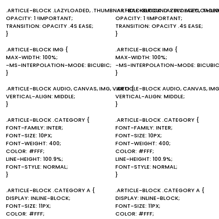
.ARTICLE-BLOCK .LAZYLOADED, .THUMBNAIL-BACKGROUND > DIV.LAZYLOADED
.ARTICLE-BLOCK .LAZYLOADED, .THU
OPACITY: 1 !IMPORTANT;
OPACITY: 1 !IMPORTANT;
TRANSITION: OPACITY .4S EASE;
TRANSITION: OPACITY .4S EASE;
}
}
.ARTICLE-BLOCK IMG {
.ARTICLE-BLOCK IMG {
MAX-WIDTH: 100%;
MAX-WIDTH: 100%;
-MS-INTERPOLATION-MODE: BICUBIC;
-MS-INTERPOLATION-MODE: BICUBIC
}
}
.ARTICLE-BLOCK AUDIO, CANVAS, IMG, VIDEO {
.ARTICLE-BLOCK AUDIO, CANVAS, IMG
VERTICAL-ALIGN: MIDDLE;
VERTICAL-ALIGN: MIDDLE;
}
}
.ARTICLE-BLOCK .CATEGORY {
.ARTICLE-BLOCK .CATEGORY {
FONT-FAMILY: INTER;
FONT-FAMILY: INTER;
FONT-SIZE: 10PX;
FONT-SIZE: 10PX;
FONT-WEIGHT: 400;
FONT-WEIGHT: 400;
COLOR: #FFF;
COLOR: #FFF;
LINE-HEIGHT: 100.9%;
LINE-HEIGHT: 100.9%;
FONT-STYLE: NORMAL;
FONT-STYLE: NORMAL;
}
}
.ARTICLE-BLOCK .CATEGORY A {
.ARTICLE-BLOCK .CATEGORY A {
DISPLAY: INLINE-BLOCK;
DISPLAY: INLINE-BLOCK;
FONT-SIZE: 11PX;
FONT-SIZE: 11PX;
COLOR: #FFF;
COLOR: #FFF;