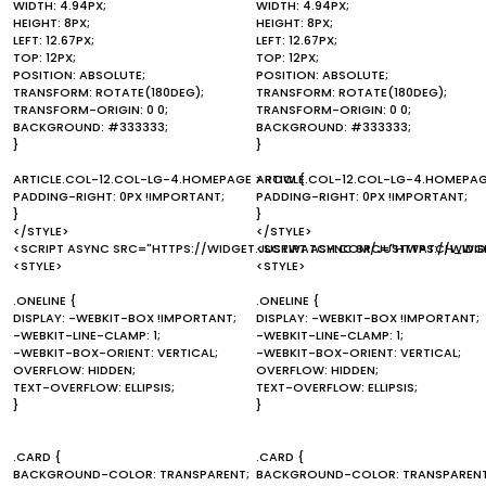
WIDTH: 4.94PX;
WIDTH: 4.94PX;
HEIGHT: 8PX;
HEIGHT: 8PX;
LEFT: 12.67PX;
LEFT: 12.67PX;
TOP: 12PX;
TOP: 12PX;
POSITION: ABSOLUTE;
POSITION: ABSOLUTE;
TRANSFORM: ROTATE(180DEG);
TRANSFORM: ROTATE(180DEG);
TRANSFORM-ORIGIN: 0 0;
TRANSFORM-ORIGIN: 0 0;
BACKGROUND: #333333;
BACKGROUND: #333333;
}
}
ARTICLE.COL-12.COL-LG-4.HOMEPAGE > ROW {
ARTICLE.COL-12.COL-LG-4.HOMEPAG
PADDING-RIGHT: 0PX !IMPORTANT;
PADDING-RIGHT: 0PX !IMPORTANT;
}
}
</STYLE>
</STYLE>
<SCRIPT ASYNC SRC="HTTPS://WIDGET.JUSTWATCH.COM/JUSTWATCH_WIDG
<SCRIPT ASYNC SRC="HTTPS://WID
<STYLE>
<STYLE>
.ONELINE {
.ONELINE {
DISPLAY: -WEBKIT-BOX !IMPORTANT;
DISPLAY: -WEBKIT-BOX !IMPORTANT;
-WEBKIT-LINE-CLAMP: 1;
-WEBKIT-LINE-CLAMP: 1;
-WEBKIT-BOX-ORIENT: VERTICAL;
-WEBKIT-BOX-ORIENT: VERTICAL;
OVERFLOW: HIDDEN;
OVERFLOW: HIDDEN;
TEXT-OVERFLOW: ELLIPSIS;
TEXT-OVERFLOW: ELLIPSIS;
}
}
.CARD {
.CARD {
BACKGROUND-COLOR: TRANSPARENT;
BACKGROUND-COLOR: TRANSPARENT