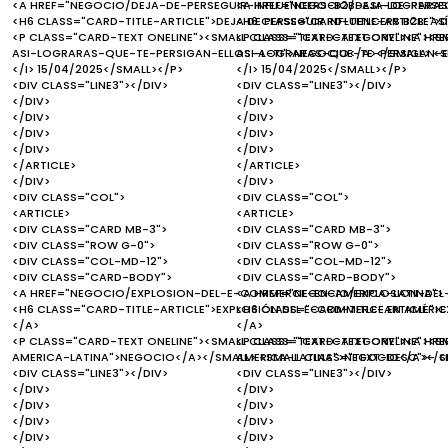
<A HREF="NEGOCIO/DEJA-DE-PERSEGUIR-INFLUENCERS-B2B-ASI-LOGRARAS
<A HREF="NEGOCIO/DEJA-DE-PERSE
<H6 CLASS="CARD-TITLE-ARTICLE">DEJA DE PERSEGUIR INFLUENCERS B2B: AS
<H6 CLASS="CARD-TITLE-ARTICLE">DE
<P CLASS="CARD-TEXT ONELINE"><SMALL CLASS="TEXT-CATEGORY"><A HR
<P CLASS="CARD-TEXT ONELINE"><S
ASI-LOGRARAS-QUE-TE-PERSIGAN-ELLOS-A-TI">NEGOCIO</A></SMALL> <SM
ASI-LOGRARAS-QUE-TE-PERSIGAN-EL
</I> 15/04/2025</SMALL></P>
</I> 15/04/2025</SMALL></P>
<DIV CLASS="LINE3"></DIV>
<DIV CLASS="LINE3"></DIV>
</DIV>
</DIV>
</DIV>
</DIV>
</DIV>
</DIV>
</DIV>
</DIV>
</ARTICLE>
</ARTICLE>
</DIV>
</DIV>
<DIV CLASS="COL">
<DIV CLASS="COL">
<ARTICLE>
<ARTICLE>
<DIV CLASS="CARD MB-3">
<DIV CLASS="CARD MB-3">
<DIV CLASS="ROW G-0">
<DIV CLASS="ROW G-0">
<DIV CLASS="COL-MD-12">
<DIV CLASS="COL-MD-12">
<DIV CLASS="CARD-BODY">
<DIV CLASS="CARD-BODY">
<A HREF="NEGOCIO/EXPLOSION-DEL-E-COMMERCE-EN-AMERICA-LATINA">
<A HREF="NEGOCIO/EXPLOSION-DEL
<H6 CLASS="CARD-TITLE-ARTICLE">EXPLOSIÓN DEL E-COMMERCE EN AMÉRICA
<H6 CLASS="CARD-TITLE-ARTICLE">E
</A>
</A>
<P CLASS="CARD-TEXT ONELINE"><SMALL CLASS="TEXT-CATEGORY"><A H
<P CLASS="CARD-TEXT ONELINE"><
AMERICA-LATINA">NEGOCIO</A></SMALL> <SMALL CLASS="TEXT-DESC">- <I
AMERICA-LATINA">NEGOCIO</A></SM
<DIV CLASS="LINE3"></DIV>
<DIV CLASS="LINE3"></DIV>
</DIV>
</DIV>
</DIV>
</DIV>
</DIV>
</DIV>
</DIV>
</DIV>