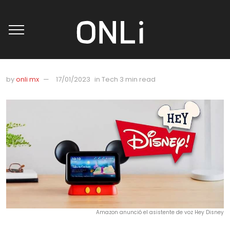
by
onli mx
17/01/2023
in
Tech
3 min read
Amazon anunció el asistente de voz Hey Disney