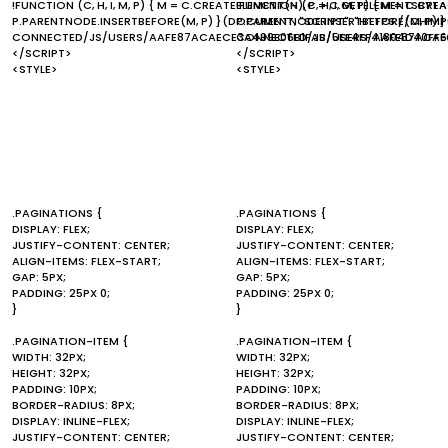
!FUNCTION (C, H, I, M, P) { M = C.CREATEELEMENT(H), P = C.GETELEMENTSBYTA
!FUNCTION (C, H, I, M, P) { M = C.C
P.PARENTNODE.INSERTBEFORE(M, P) }(DOCUMENT, "SCRIPT", "HTTPS://CHI
P.PARENTNODE.INSERTBEFORE(M, P) 
CONNECTED/JS/USERS/AAFE87ACAECE3A499E06B1FAB/5EE4FF41804D40FF6
CONNECTED/JS/USERS/AAFE87ACAEC
</SCRIPT>
</SCRIPT>
<STYLE>
<STYLE>
.PAGINATIONS {
.PAGINATIONS {
DISPLAY: FLEX;
DISPLAY: FLEX;
JUSTIFY-CONTENT: CENTER;
JUSTIFY-CONTENT: CENTER;
ALIGN-ITEMS: FLEX-START;
ALIGN-ITEMS: FLEX-START;
GAP: 5PX;
GAP: 5PX;
PADDING: 25PX 0;
PADDING: 25PX 0;
}
}
.PAGINATION-ITEM {
.PAGINATION-ITEM {
WIDTH: 32PX;
WIDTH: 32PX;
HEIGHT: 32PX;
HEIGHT: 32PX;
PADDING: 10PX;
PADDING: 10PX;
BORDER-RADIUS: 8PX;
BORDER-RADIUS: 8PX;
DISPLAY: INLINE-FLEX;
DISPLAY: INLINE-FLEX;
JUSTIFY-CONTENT: CENTER;
JUSTIFY-CONTENT: CENTER;