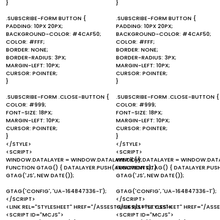
}
}
.SUBSCRIBE-FORM BUTTON {
.SUBSCRIBE-FORM BUTTON {
PADDING: 10PX 20PX;
PADDING: 10PX 20PX;
BACKGROUND-COLOR: #4CAF50;
BACKGROUND-COLOR: #4CAF50;
COLOR: #FFF;
COLOR: #FFF;
BORDER: NONE;
BORDER: NONE;
BORDER-RADIUS: 3PX;
BORDER-RADIUS: 3PX;
MARGIN-LEFT: 10PX;
MARGIN-LEFT: 10PX;
CURSOR: POINTER;
CURSOR: POINTER;
}
}
.SUBSCRIBE-FORM .CLOSE-BUTTON {
.SUBSCRIBE-FORM .CLOSE-BUTTON {
COLOR: #999;
COLOR: #999;
FONT-SIZE: 18PX;
FONT-SIZE: 18PX;
MARGIN-LEFT: 10PX;
MARGIN-LEFT: 10PX;
CURSOR: POINTER;
CURSOR: POINTER;
}
}
</STYLE>
</STYLE>
<SCRIPT>
<SCRIPT>
WINDOW.DATALAYER = WINDOW.DATALAYER || [];
WINDOW.DATALAYER = WINDOW.DATALA
FUNCTION GTAG() { DATALAYER.PUSH(ARGUMENTS); }
FUNCTION GTAG() { DATALAYER.PUS
GTAG('JS', NEW DATE());
GTAG('JS', NEW DATE());
GTAG('CONFIG', 'UA-164847336-1');
GTAG('CONFIG', 'UA-164847336-1');
</SCRIPT>
</SCRIPT>
<LINK REL="STYLESHEET" HREF="/ASSESTS/CSS/STYLE.CSS">
<LINK REL="STYLESHEET" HREF="/ASS
<SCRIPT ID="MCJS">
<SCRIPT ID="MCJS">