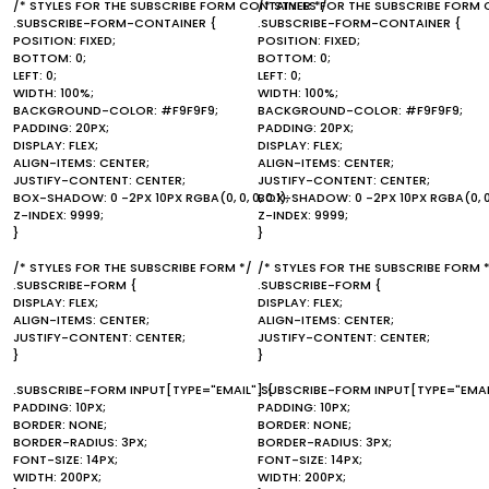
/* STYLES FOR THE SUBSCRIBE FORM CONTAINER */
/* STYLES FOR THE SUBSCRIBE FORM 
.SUBSCRIBE-FORM-CONTAINER {
.SUBSCRIBE-FORM-CONTAINER {
POSITION: FIXED;
POSITION: FIXED;
BOTTOM: 0;
BOTTOM: 0;
LEFT: 0;
LEFT: 0;
WIDTH: 100%;
WIDTH: 100%;
BACKGROUND-COLOR: #F9F9F9;
BACKGROUND-COLOR: #F9F9F9;
PADDING: 20PX;
PADDING: 20PX;
DISPLAY: FLEX;
DISPLAY: FLEX;
ALIGN-ITEMS: CENTER;
ALIGN-ITEMS: CENTER;
JUSTIFY-CONTENT: CENTER;
JUSTIFY-CONTENT: CENTER;
BOX-SHADOW: 0 -2PX 10PX RGBA(0, 0, 0, 0.1);
BOX-SHADOW: 0 -2PX 10PX RGBA(0, 0, 0
Z-INDEX: 9999;
Z-INDEX: 9999;
}
}
/* STYLES FOR THE SUBSCRIBE FORM */
/* STYLES FOR THE SUBSCRIBE FORM 
.SUBSCRIBE-FORM {
.SUBSCRIBE-FORM {
DISPLAY: FLEX;
DISPLAY: FLEX;
ALIGN-ITEMS: CENTER;
ALIGN-ITEMS: CENTER;
JUSTIFY-CONTENT: CENTER;
JUSTIFY-CONTENT: CENTER;
}
}
.SUBSCRIBE-FORM INPUT[TYPE="EMAIL"] {
.SUBSCRIBE-FORM INPUT[TYPE="EMAI
PADDING: 10PX;
PADDING: 10PX;
BORDER: NONE;
BORDER: NONE;
BORDER-RADIUS: 3PX;
BORDER-RADIUS: 3PX;
FONT-SIZE: 14PX;
FONT-SIZE: 14PX;
WIDTH: 200PX;
WIDTH: 200PX;