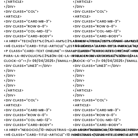
</ARTICLE>
</ARTICLE>
</DIV>
</DIV>
<DIV CLASS="COL">
<DIV CLASS="COL">
<ARTICLE>
<ARTICLE>
<DIV CLASS="CARD MB-3">
<DIV CLASS="CARD MB-3">
<DIV CLASS="ROW G-0">
<DIV CLASS="ROW G-0">
<DIV CLASS="COL-MD-12">
<DIV CLASS="COL-MD-12">
<DIV CLASS="CARD-BODY">
<DIV CLASS="CARD-BODY">
<A HREF="TECH/EST%C3%A1-AM%C3%A9RICA-LATINA-LISTA-PARA-LA-REVOL
<A HREF="TECH/EST%C3%A1-AM%C3%
<H6 CLASS="CARD-TITLE-ARTICLE">¿ESTÁ AMÉRICA LATINA LISTA PARA LA RE
<H6 CLASS="CARD-TITLE-ARTICLE">¿E
<P CLASS="CARD-TEXT ONELINE"><SMALL CLASS="TEXT-CATEGORY"><A H
<P CLASS="CARD-TEXT ONELINE"><
PARA-LA-REVOLUCI%C3%B3N-DE-LA-INTELIGENCIA-ARTIFICIAL">TECH</A></
PARA-LA-REVOLUCI%C3%B3N-DE-LA-I
CLOCK-O"></I> 09/04/2025</SMALL></P>
CLOCK-O"></I> 09/04/2025</SMALL
<DIV CLASS="LINE3"></DIV>
<DIV CLASS="LINE3"></DIV>
</DIV>
</DIV>
</DIV>
</DIV>
</DIV>
</DIV>
</DIV>
</DIV>
</ARTICLE>
</ARTICLE>
</DIV>
</DIV>
<DIV CLASS="COL">
<DIV CLASS="COL">
<ARTICLE>
<ARTICLE>
<DIV CLASS="CARD MB-3">
<DIV CLASS="CARD MB-3">
<DIV CLASS="ROW G-0">
<DIV CLASS="ROW G-0">
<DIV CLASS="COL-MD-12">
<DIV CLASS="COL-MD-12">
<DIV CLASS="CARD-BODY">
<DIV CLASS="CARD-BODY">
<A HREF="NEGOCIO/10-INDUSTRIAS-QUE-LA-INTELIGENCIA-ARTIFICIAL-T
<A HREF="NEGOCIO/10-INDUSTRIAS
<H6 CLASS="CARD-TITLE-ARTICLE">10 INDUSTRIAS QUE LA INTELIGENCIA A
<H6 CLASS="CARD-TITLE-ARTICLE">1