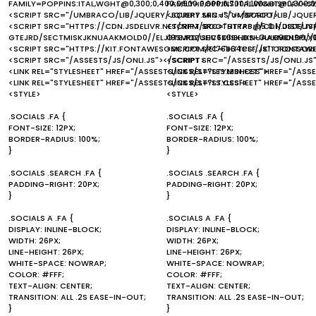
FAMILY=POPPINS:ITAL,WGHT@0,300;0,400;0,500;0,600;0,700;1,100&DISPLAY=S
FAMILY=POPPINS:ITAL,WGHT@0,300;0,4
<SCRIPT SRC="/UMBRACO/LIB/JQUERY/JQUERY.MIN.JS"></SCRIPT>
<SCRIPT SRC="/UMBRACO/LIB/JQUER
<SCRIPT SRC="HTTPS://CDN.JSDELIVR.NET/NPM/BOOTSTRAP@5.0.1/DIST/JS
<SCRIPT SRC="HTTPS://CDN.JSDELI
GTEJRD/SECTMISKJKNUAAKMOLD0//ELJ19SMOZUHV6Z3IEHDS+3ULB9BN9PLX
GTEJRD/SECTMISKJKNUAAKMOLD0//
<SCRIPT SRC="HTTPS://KIT.FONTAWESOME.COM/E176B64CEF.JS" CROSSOR
<SCRIPT SRC="HTTPS://KIT.FONTA
<SCRIPT SRC="/ASSESTS/JS/ONLI.JS"></SCRIPT>
<SCRIPT SRC="/ASSESTS/JS/ONLI.JS
<LINK REL="STYLESHEET" HREF="/ASSESTS/CSS/STYLES.MIN.CSS">
<LINK REL="STYLESHEET" HREF="/ASS
<LINK REL="STYLESHEET" HREF="/ASSESTS/CSS/STYLS.CSS">
<LINK REL="STYLESHEET" HREF="/ASS
<STYLE>
<STYLE>
.SOCIALS .FA {
.SOCIALS .FA {
FONT-SIZE: 12PX;
FONT-SIZE: 12PX;
BORDER-RADIUS: 100%;
BORDER-RADIUS: 100%;
}
}
.SOCIALS .SEARCH .FA {
.SOCIALS .SEARCH .FA {
PADDING-RIGHT: 20PX;
PADDING-RIGHT: 20PX;
}
}
.SOCIALS A .FA {
.SOCIALS A .FA {
DISPLAY: INLINE-BLOCK;
DISPLAY: INLINE-BLOCK;
WIDTH: 26PX;
WIDTH: 26PX;
LINE-HEIGHT: 26PX;
LINE-HEIGHT: 26PX;
WHITE-SPACE: NOWRAP;
WHITE-SPACE: NOWRAP;
COLOR: #FFF;
COLOR: #FFF;
TEXT-ALIGN: CENTER;
TEXT-ALIGN: CENTER;
TRANSITION: ALL .2S EASE-IN-OUT;
TRANSITION: ALL .2S EASE-IN-OUT;
}
}