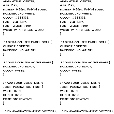
ALIGN-ITEMS: CENTER;
ALIGN-ITEMS: CENTER;
GAP: 10PX;
GAP: 10PX;
BORDER: 0.50PX #F1F1F1 SOLID;
BORDER: 0.50PX #F1F1F1 SOLID;
BACKGROUND: WHITE;
BACKGROUND: WHITE;
COLOR: #333333;
COLOR: #333333;
FONT-SIZE: 13PX;
FONT-SIZE: 13PX;
FONT-WEIGHT: 600;
FONT-WEIGHT: 600;
WORD-WRAP: BREAK-WORD;
WORD-WRAP: BREAK-WORD;
}
}
.PAGINATION-ITEM.PAGE:HOVER {
.PAGINATION-ITEM.PAGE:HOVER {
CURSOR: POINTER;
CURSOR: POINTER;
BACKGROUND: #F1F1F1;
BACKGROUND: #F1F1F1;
}
}
.PAGINATION-ITEM.ACTIVE-PAGE {
.PAGINATION-ITEM.ACTIVE-PAGE {
BACKGROUND: BLACK;
BACKGROUND: BLACK;
COLOR: WHITE;
COLOR: WHITE;
}
}
/* ADD YOUR ICONS HERE */
/* ADD YOUR ICONS HERE */
.ICON-PAGINATION-FIRST {
.ICON-PAGINATION-FIRST {
WIDTH: 16PX;
WIDTH: 16PX;
HEIGHT: 16PX;
HEIGHT: 16PX;
POSITION: RELATIVE;
POSITION: RELATIVE;
}
}
.ICON-PAGINATION-FIRST .VECTOR {
.ICON-PAGINATION-FIRST .VECTOR {