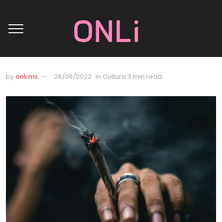
by
onli mx
26/06/2022
in
Cultura
3 min read