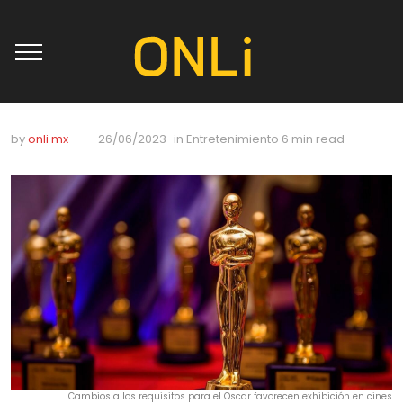
by
onli mx
26/06/2023
in
Entretenimiento
6 min read
Cambios a los requisitos para el Oscar favorecen exhibición en cines