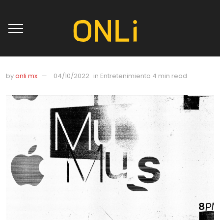
by
onli mx
04/10/2022
in
Entretenimiento
4 min read