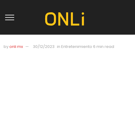
by
onli mx
30/12/2023
in
Entretenimiento
6 min read