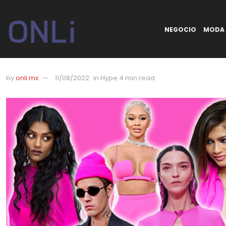
NEGOCIO
MODA
by
onli mx
11/08/2022
in
Hype
4 min read