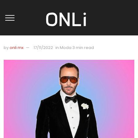
by
onli mx
17/11/2022
in
Moda
3 min read