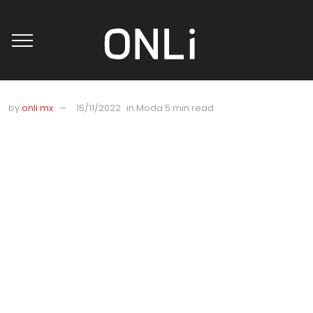
by
onli mx
15/11/2022
in
Moda
5 min read