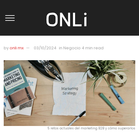
by
onli mx
03/10/2024
in
Negocio
4 min read
5 retos actuales del marketing B2B y cómo superarlos