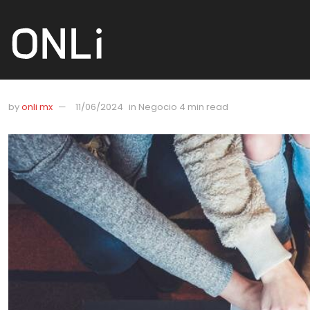
by
onli mx
11/06/2024
in
Negocio
4 min read