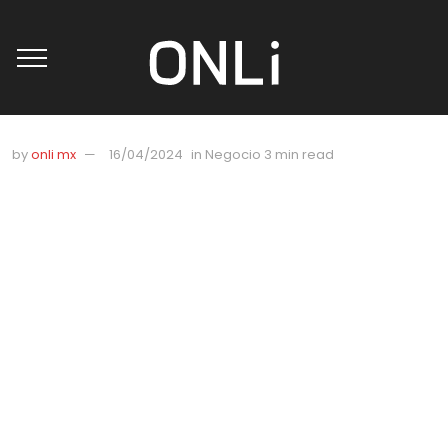
by
onli mx
16/04/2024
in
Negocio
3 min read