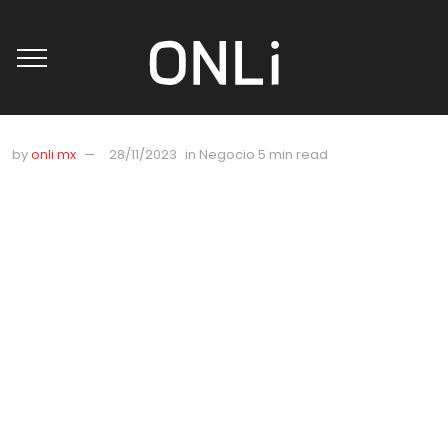
by
onli mx
28/11/2023
in
Negocio
5 min read