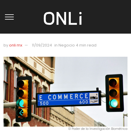
by
onli mx
11/09/2024
in
Negocio
4 min read
El Poder de la Investigación Biométrica