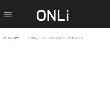
by
onli mx
06/05/2024
in
Negocio
3 min read