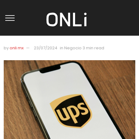
by
onli mx
23/07/2024
in
Negocio
3 min read