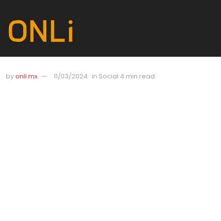
by
onli mx
11/03/2024
in
Social
4 min read