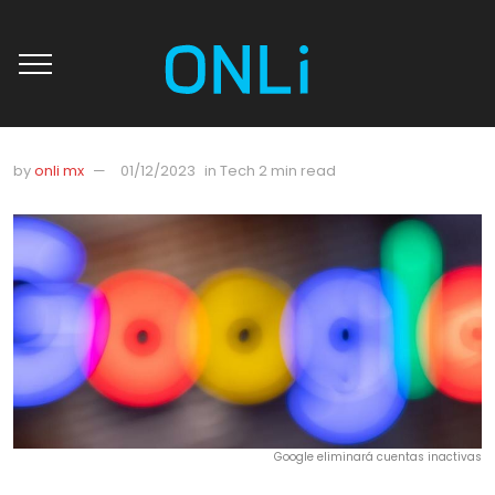
by
onli mx
01/12/2023
in
Tech
2 min read
Google eliminará cuentas inactivas