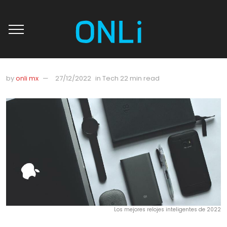
by
onli mx
27/12/2022
in
Tech
22 min read
Los mejores relojes inteligentes de 2022