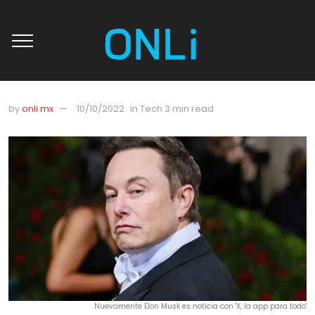
by
onli mx
10/10/2022
in
Tech
3 min read
Nuevamente Elon Musk es noticia con 'X, la app para todo'