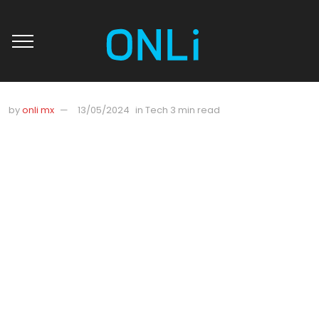
by
onli mx
13/05/2024
in
Tech
3 min read