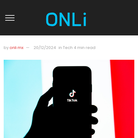
by
onli mx
20/12/2024
in
Tech
4 min read