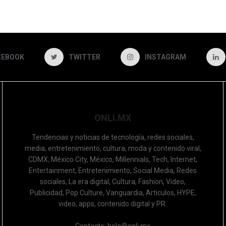
CEBOOK
TWITTER
INSTAGRAM
ONLI.MX
Tendencias y noticias de tecnología, redes sociales,
media, entretenimiento, cultura, moda y contenido viral,
CDMX, México City, México, Millennials, Tech, Internet,
Entertainment, Entretenimiento, Social Media, Redes
sociales, La era digital, Cultura, Fashion, Video,
Publicidad, Pop Culture, Vanguardia, Articulos, HYPE,
video, apps, contenido digital y PR.
Contacto: hola@onli.mx