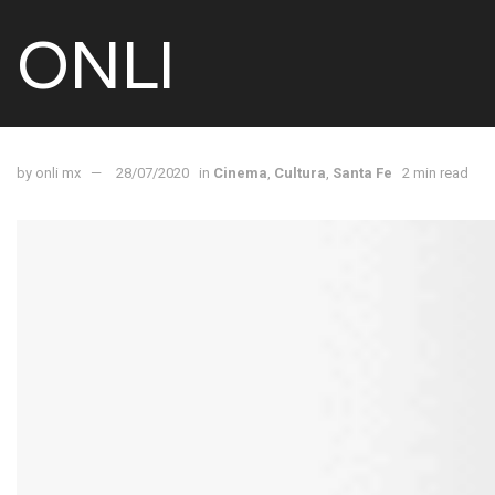
ONLI
by
onli mx
28/07/2020
in
Cinema
,
Cultura
,
Santa Fe
2 min read