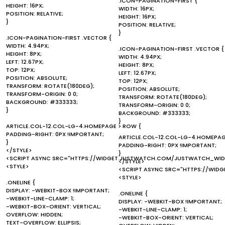
.ICON-PAGINATION-FIRST {
HEIGHT: 16PX;
WIDTH: 16PX;
POSITION: RELATIVE;
HEIGHT: 16PX;
}
POSITION: RELATIVE;
}
.ICON-PAGINATION-FIRST .VECTOR {
WIDTH: 4.94PX;
.ICON-PAGINATION-FIRST .VECTOR {
HEIGHT: 8PX;
WIDTH: 4.94PX;
LEFT: 12.67PX;
HEIGHT: 8PX;
TOP: 12PX;
LEFT: 12.67PX;
POSITION: ABSOLUTE;
TOP: 12PX;
TRANSFORM: ROTATE(180DEG);
POSITION: ABSOLUTE;
TRANSFORM-ORIGIN: 0 0;
TRANSFORM: ROTATE(180DEG);
BACKGROUND: #333333;
TRANSFORM-ORIGIN: 0 0;
}
BACKGROUND: #333333;
}
ARTICLE.COL-12.COL-LG-4.HOMEPAGE > ROW {
PADDING-RIGHT: 0PX !IMPORTANT;
ARTICLE.COL-12.COL-LG-4.HOMEPAG
}
PADDING-RIGHT: 0PX !IMPORTANT;
</STYLE>
}
<SCRIPT ASYNC SRC="HTTPS://WIDGET.JUSTWATCH.COM/JUSTWATCH_WIDG
</STYLE>
<STYLE>
<SCRIPT ASYNC SRC="HTTPS://WID
<STYLE>
.ONELINE {
DISPLAY: -WEBKIT-BOX !IMPORTANT;
.ONELINE {
-WEBKIT-LINE-CLAMP: 1;
DISPLAY: -WEBKIT-BOX !IMPORTANT;
-WEBKIT-BOX-ORIENT: VERTICAL;
-WEBKIT-LINE-CLAMP: 1;
OVERFLOW: HIDDEN;
-WEBKIT-BOX-ORIENT: VERTICAL;
TEXT-OVERFLOW: ELLIPSIS;