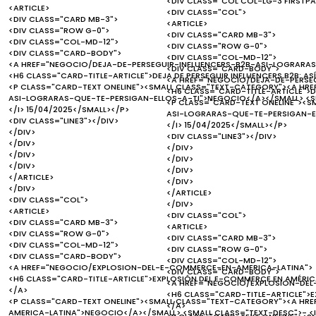
<DIV CLASS="COL COL-LG-3 FIRSTPA
<ARTICLE>
<DIV CLASS="COL">
<DIV CLASS="CARD MB-3">
<ARTICLE>
<DIV CLASS="ROW G-0">
<DIV CLASS="CARD MB-3">
<DIV CLASS="COL-MD-12">
<DIV CLASS="ROW G-0">
<DIV CLASS="CARD-BODY">
<DIV CLASS="COL-MD-12">
<A HREF="NEGOCIO/DEJA-DE-PERSEGUIR-INFLUENCERS-B2B-ASI-LOGRARAS
<DIV CLASS="CARD-BODY">
<H6 CLASS="CARD-TITLE-ARTICLE">DEJA DE PERSEGUIR INFLUENCERS B2B: AS
<A HREF="NEGOCIO/DEJA-DE-PERSE
<P CLASS="CARD-TEXT ONELINE"><SMALL CLASS="TEXT-CATEGORY"><A HR
<H6 CLASS="CARD-TITLE-ARTICLE">DE
ASI-LOGRARAS-QUE-TE-PERSIGAN-ELLOS-A-TI">NEGOCIO</A></SMALL> <SM
<P CLASS="CARD-TEXT ONELINE"><S
</I> 15/04/2025</SMALL></P>
ASI-LOGRARAS-QUE-TE-PERSIGAN-EL
<DIV CLASS="LINE3"></DIV>
</I> 15/04/2025</SMALL></P>
</DIV>
<DIV CLASS="LINE3"></DIV>
</DIV>
</DIV>
</DIV>
</DIV>
</DIV>
</DIV>
</ARTICLE>
</DIV>
</DIV>
</ARTICLE>
<DIV CLASS="COL">
</DIV>
<ARTICLE>
<DIV CLASS="COL">
<DIV CLASS="CARD MB-3">
<ARTICLE>
<DIV CLASS="ROW G-0">
<DIV CLASS="CARD MB-3">
<DIV CLASS="COL-MD-12">
<DIV CLASS="ROW G-0">
<DIV CLASS="CARD-BODY">
<DIV CLASS="COL-MD-12">
<A HREF="NEGOCIO/EXPLOSION-DEL-E-COMMERCE-EN-AMERICA-LATINA">
<DIV CLASS="CARD-BODY">
<H6 CLASS="CARD-TITLE-ARTICLE">EXPLOSIÓN DEL E-COMMERCE EN AMÉRICA
<A HREF="NEGOCIO/EXPLOSION-DEL
</A>
<H6 CLASS="CARD-TITLE-ARTICLE">E
<P CLASS="CARD-TEXT ONELINE"><SMALL CLASS="TEXT-CATEGORY"><A H
</A>
AMERICA-LATINA">NEGOCIO</A></SMALL> <SMALL CLASS="TEXT-DESC">- <I