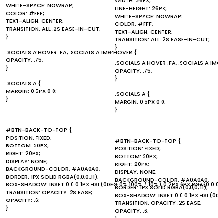
WIDTH: 26PX;
WHITE-SPACE: NOWRAP;
LINE-HEIGHT: 26PX;
COLOR: #FFF;
WHITE-SPACE: NOWRAP;
TEXT-ALIGN: CENTER;
COLOR: #FFF;
TRANSITION: ALL .2S EASE-IN-OUT;
TEXT-ALIGN: CENTER;
}
TRANSITION: ALL .2S EASE-IN-OUT;
}
.SOCIALS A:HOVER .FA, .SOCIALS A IMG:HOVER {
OPACITY: .75;
.SOCIALS A:HOVER .FA, .SOCIALS A I
}
OPACITY: .75;
}
.SOCIALS A {
MARGIN: 0 5PX 0 0;
.SOCIALS A {
}
MARGIN: 0 5PX 0 0;
}
#BTN-BACK-TO-TOP {
POSITION: FIXED;
#BTN-BACK-TO-TOP {
BOTTOM: 20PX;
POSITION: FIXED;
RIGHT: 20PX;
BOTTOM: 20PX;
DISPLAY: NONE;
RIGHT: 20PX;
BACKGROUND-COLOR: #A0A0A0;
DISPLAY: NONE;
BORDER: 1PX SOLID RGBA(0,0,0,.11);
BACKGROUND-COLOR: #A0A0A0;
BOX-SHADOW: INSET 0 0 0 1PX HSL(0DEG 0% 100% / 10%), 0 2PX 6PX RGB(0 0 0
BORDER: 1PX SOLID RGBA(0,0,0,.11);
TRANSITION: OPACITY .2S EASE;
BOX-SHADOW: INSET 0 0 0 1PX HSL(0DE
OPACITY: .6;
TRANSITION: OPACITY .2S EASE;
}
OPACITY: .6;