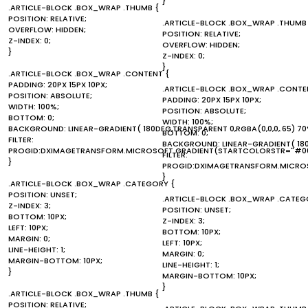
}
.ARTICLE-BLOCK .BOX_WRAP .THUMB {
POSITION: RELATIVE;
.ARTICLE-BLOCK .BOX_WRAP .THUMB
OVERFLOW: HIDDEN;
POSITION: RELATIVE;
Z-INDEX: 0;
OVERFLOW: HIDDEN;
}
Z-INDEX: 0;
}
.ARTICLE-BLOCK .BOX_WRAP .CONTENT {
PADDING: 20PX 15PX 10PX;
.ARTICLE-BLOCK .BOX_WRAP .CONTE
POSITION: ABSOLUTE;
PADDING: 20PX 15PX 10PX;
WIDTH: 100%;
POSITION: ABSOLUTE;
BOTTOM: 0;
WIDTH: 100%;
BACKGROUND: LINEAR-GRADIENT( 180DEG,TRANSPARENT 0,RGBA(0,0,0,.65) 70
BOTTOM: 0;
FILTER:
BACKGROUND: LINEAR-GRADIENT( 180D
PROGID:DXIMAGETRANSFORM.MICROSOFT.GRADIENT(STARTCOLORSTR="#00
FILTER:
}
PROGID:DXIMAGETRANSFORM.MICROS
}
.ARTICLE-BLOCK .BOX_WRAP .CATEGORY {
POSITION: UNSET;
.ARTICLE-BLOCK .BOX_WRAP .CATEG
Z-INDEX: 3;
POSITION: UNSET;
BOTTOM: 10PX;
Z-INDEX: 3;
LEFT: 10PX;
BOTTOM: 10PX;
MARGIN: 0;
LEFT: 10PX;
LINE-HEIGHT: 1;
MARGIN: 0;
MARGIN-BOTTOM: 10PX;
LINE-HEIGHT: 1;
}
MARGIN-BOTTOM: 10PX;
}
.ARTICLE-BLOCK .BOX_WRAP .THUMB {
POSITION: RELATIVE;