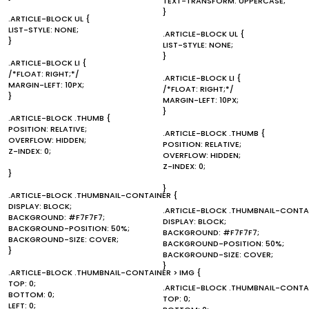
TEXT-TRANSFORM: UPPERCASE;
}
.ARTICLE-BLOCK UL {
LIST-STYLE: NONE;
.ARTICLE-BLOCK UL {
}
LIST-STYLE: NONE;
}
.ARTICLE-BLOCK LI {
/*FLOAT: RIGHT;*/
.ARTICLE-BLOCK LI {
MARGIN-LEFT: 10PX;
/*FLOAT: RIGHT;*/
}
MARGIN-LEFT: 10PX;
}
.ARTICLE-BLOCK .THUMB {
POSITION: RELATIVE;
.ARTICLE-BLOCK .THUMB {
OVERFLOW: HIDDEN;
POSITION: RELATIVE;
Z-INDEX: 0;
OVERFLOW: HIDDEN;
Z-INDEX: 0;
}
}
.ARTICLE-BLOCK .THUMBNAIL-CONTAINER {
DISPLAY: BLOCK;
.ARTICLE-BLOCK .THUMBNAIL-CONTAI
BACKGROUND: #F7F7F7;
DISPLAY: BLOCK;
BACKGROUND-POSITION: 50%;
BACKGROUND: #F7F7F7;
BACKGROUND-SIZE: COVER;
BACKGROUND-POSITION: 50%;
}
BACKGROUND-SIZE: COVER;
}
.ARTICLE-BLOCK .THUMBNAIL-CONTAINER > IMG {
TOP: 0;
.ARTICLE-BLOCK .THUMBNAIL-CONTAI
BOTTOM: 0;
TOP: 0;
LEFT: 0;