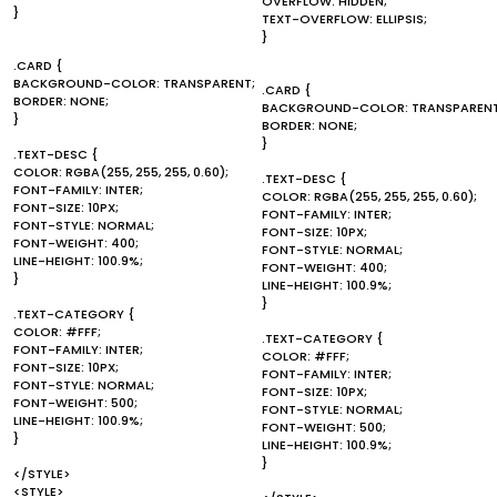
OVERFLOW: HIDDEN;
}
TEXT-OVERFLOW: ELLIPSIS;
}
.CARD {
BACKGROUND-COLOR: TRANSPARENT;
.CARD {
BORDER: NONE;
BACKGROUND-COLOR: TRANSPARENT
}
BORDER: NONE;
}
.TEXT-DESC {
COLOR: RGBA(255, 255, 255, 0.60);
.TEXT-DESC {
FONT-FAMILY: INTER;
COLOR: RGBA(255, 255, 255, 0.60);
FONT-SIZE: 10PX;
FONT-FAMILY: INTER;
FONT-STYLE: NORMAL;
FONT-SIZE: 10PX;
FONT-WEIGHT: 400;
FONT-STYLE: NORMAL;
LINE-HEIGHT: 100.9%;
FONT-WEIGHT: 400;
}
LINE-HEIGHT: 100.9%;
}
.TEXT-CATEGORY {
COLOR: #FFF;
.TEXT-CATEGORY {
FONT-FAMILY: INTER;
COLOR: #FFF;
FONT-SIZE: 10PX;
FONT-FAMILY: INTER;
FONT-STYLE: NORMAL;
FONT-SIZE: 10PX;
FONT-WEIGHT: 500;
FONT-STYLE: NORMAL;
LINE-HEIGHT: 100.9%;
FONT-WEIGHT: 500;
}
LINE-HEIGHT: 100.9%;
}
</STYLE>
<STYLE>