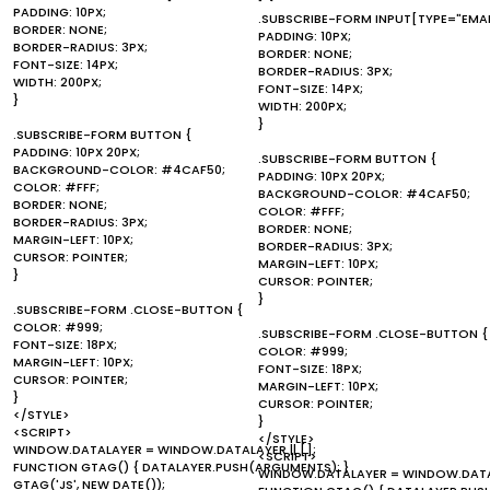
PADDING: 10PX;
.SUBSCRIBE-FORM INPUT[TYPE="EMAI
BORDER: NONE;
PADDING: 10PX;
BORDER-RADIUS: 3PX;
BORDER: NONE;
FONT-SIZE: 14PX;
BORDER-RADIUS: 3PX;
WIDTH: 200PX;
FONT-SIZE: 14PX;
}
WIDTH: 200PX;
}
.SUBSCRIBE-FORM BUTTON {
PADDING: 10PX 20PX;
.SUBSCRIBE-FORM BUTTON {
BACKGROUND-COLOR: #4CAF50;
PADDING: 10PX 20PX;
COLOR: #FFF;
BACKGROUND-COLOR: #4CAF50;
BORDER: NONE;
COLOR: #FFF;
BORDER-RADIUS: 3PX;
BORDER: NONE;
MARGIN-LEFT: 10PX;
BORDER-RADIUS: 3PX;
CURSOR: POINTER;
MARGIN-LEFT: 10PX;
}
CURSOR: POINTER;
}
.SUBSCRIBE-FORM .CLOSE-BUTTON {
COLOR: #999;
.SUBSCRIBE-FORM .CLOSE-BUTTON {
FONT-SIZE: 18PX;
COLOR: #999;
MARGIN-LEFT: 10PX;
FONT-SIZE: 18PX;
CURSOR: POINTER;
MARGIN-LEFT: 10PX;
}
CURSOR: POINTER;
</STYLE>
}
<SCRIPT>
</STYLE>
WINDOW.DATALAYER = WINDOW.DATALAYER || [];
<SCRIPT>
FUNCTION GTAG() { DATALAYER.PUSH(ARGUMENTS); }
WINDOW.DATALAYER = WINDOW.DATALA
GTAG('JS', NEW DATE());