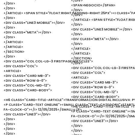
</DIV>
</DIV>
<SPAN>NEGOCIO</SPAN>
</DIV>
</DIV>
</ARTICLE> <SPAN STYLE="FLOAT:RIGHT;PADDING-RIGHT:25PX"><I CLASS="F
</DIV>
</DIV>
</ARTICLE> <SPAN STYLE="FLOAT:RI
<DIV CLASS="LINE3 MOBIILE"></DIV>
</DIV>
</DIV>
<DIV CLASS="LINE3 MOBIILE"></DIV>
<DIV CLASS="META"></DIV>
</DIV>
</DIV>
<DIV CLASS="META"></DIV>
</ARTICLE>
</DIV>
</ARTICLE>
</ARTICLE>
</SECTION>
</ARTICLE>
</DIV>
</SECTION>
<DIV CLASS="COL COL-LG-3 FIRSTPAGEAERTICLES">
</DIV>
<DIV CLASS="COL">
<DIV CLASS="COL COL-LG-3 FIRSTPA
<ARTICLE>
<DIV CLASS="COL">
<DIV CLASS="CARD MB-3">
<ARTICLE>
<DIV CLASS="ROW G-0">
<DIV CLASS="CARD MB-3">
<DIV CLASS="COL-MD-12">
<DIV CLASS="ROW G-0">
<DIV CLASS="CARD-BODY">
<DIV CLASS="COL-MD-12">
<DIV CLASS="CARD-BODY">
<H6 CLASS="CARD-TITLE-ARTICLE">TRANSFORMACIÓN DIGITAL INCLUSIVA: PY
<P CLASS="CARD-TEXT ONELINE"><SMALL CLASS="TEXT-CATEGORY">STARTUP
<H6 CLASS="CARD-TITLE-ARTICLE">T
FA-CLOCK-O"></I> 12/05/2025</SMALL></P>
<P CLASS="CARD-TEXT ONELINE"><S
<DIV CLASS="LINE3"></DIV>
FA-CLOCK-O"></I> 12/05/2025</SM
</DIV>
<DIV CLASS="LINE3"></DIV>
</DIV>
</DIV>
</DIV>
</DIV>
</DIV>