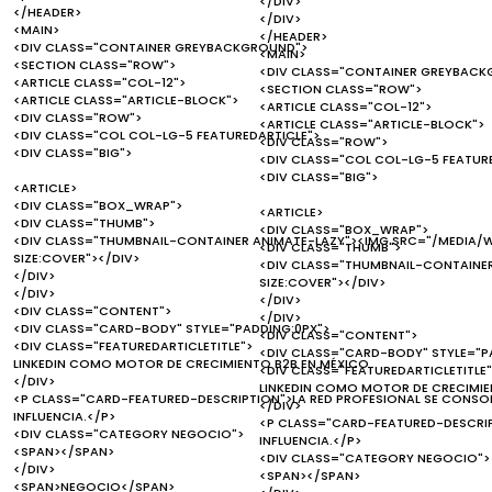
</DIV>
</HEADER>
</DIV>
<MAIN>
</HEADER>
<DIV CLASS="CONTAINER GREYBACKGROUND">
<MAIN>
<SECTION CLASS="ROW">
<DIV CLASS="CONTAINER GREYBACK
<ARTICLE CLASS="COL-12">
<SECTION CLASS="ROW">
<ARTICLE CLASS="ARTICLE-BLOCK">
<ARTICLE CLASS="COL-12">
<DIV CLASS="ROW">
<ARTICLE CLASS="ARTICLE-BLOCK">
<DIV CLASS="COL COL-LG-5 FEATUREDARTICLE">
<DIV CLASS="ROW">
<DIV CLASS="BIG">
<DIV CLASS="COL COL-LG-5 FEATUR
<DIV CLASS="BIG">
<ARTICLE>
<DIV CLASS="BOX_WRAP">
<ARTICLE>
<DIV CLASS="THUMB">
<DIV CLASS="BOX_WRAP">
<DIV CLASS="THUMBNAIL-CONTAINER ANIMATE-LAZY"><IMG SRC="/MEDIA/W
<DIV CLASS="THUMB">
SIZE:COVER"></DIV>
<DIV CLASS="THUMBNAIL-CONTAINER
</DIV>
SIZE:COVER"></DIV>
</DIV>
</DIV>
<DIV CLASS="CONTENT">
</DIV>
<DIV CLASS="CARD-BODY" STYLE="PADDING:0PX">
<DIV CLASS="CONTENT">
<DIV CLASS="FEATUREDARTICLETITLE">
<DIV CLASS="CARD-BODY" STYLE="P
LINKEDIN COMO MOTOR DE CRECIMIENTO B2B EN MÉXICO
<DIV CLASS="FEATUREDARTICLETITLE"
</DIV>
LINKEDIN COMO MOTOR DE CRECIMIE
<P CLASS="CARD-FEATURED-DESCRIPTION">LA RED PROFESIONAL SE CONSO
</DIV>
INFLUENCIA.</P>
<P CLASS="CARD-FEATURED-DESCRIP
<DIV CLASS="CATEGORY NEGOCIO">
INFLUENCIA.</P>
<SPAN></SPAN>
<DIV CLASS="CATEGORY NEGOCIO">
</DIV>
<SPAN></SPAN>
<SPAN>NEGOCIO</SPAN>