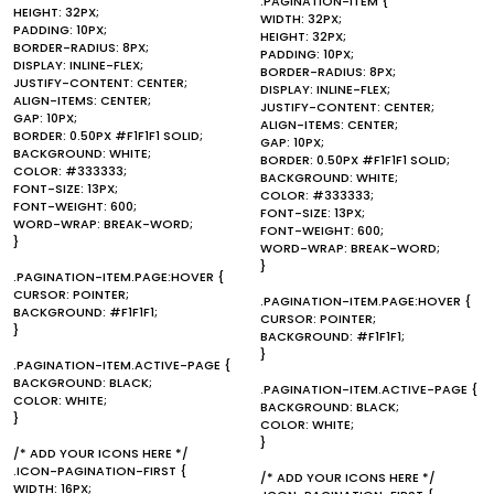
.PAGINATION-ITEM {
HEIGHT: 32PX;
WIDTH: 32PX;
PADDING: 10PX;
HEIGHT: 32PX;
BORDER-RADIUS: 8PX;
PADDING: 10PX;
DISPLAY: INLINE-FLEX;
BORDER-RADIUS: 8PX;
JUSTIFY-CONTENT: CENTER;
DISPLAY: INLINE-FLEX;
ALIGN-ITEMS: CENTER;
JUSTIFY-CONTENT: CENTER;
GAP: 10PX;
ALIGN-ITEMS: CENTER;
BORDER: 0.50PX #F1F1F1 SOLID;
GAP: 10PX;
BACKGROUND: WHITE;
BORDER: 0.50PX #F1F1F1 SOLID;
COLOR: #333333;
BACKGROUND: WHITE;
FONT-SIZE: 13PX;
COLOR: #333333;
FONT-WEIGHT: 600;
FONT-SIZE: 13PX;
WORD-WRAP: BREAK-WORD;
FONT-WEIGHT: 600;
}
WORD-WRAP: BREAK-WORD;
}
.PAGINATION-ITEM.PAGE:HOVER {
CURSOR: POINTER;
.PAGINATION-ITEM.PAGE:HOVER {
BACKGROUND: #F1F1F1;
CURSOR: POINTER;
}
BACKGROUND: #F1F1F1;
}
.PAGINATION-ITEM.ACTIVE-PAGE {
BACKGROUND: BLACK;
.PAGINATION-ITEM.ACTIVE-PAGE {
COLOR: WHITE;
BACKGROUND: BLACK;
}
COLOR: WHITE;
}
/* ADD YOUR ICONS HERE */
.ICON-PAGINATION-FIRST {
/* ADD YOUR ICONS HERE */
WIDTH: 16PX;