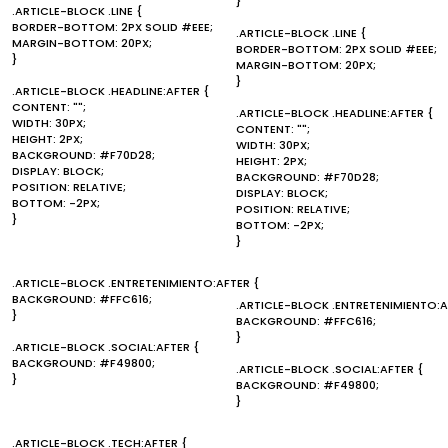
}
.ARTICLE-BLOCK .LINE {
BORDER-BOTTOM: 2PX SOLID #EEE;
.ARTICLE-BLOCK .LINE {
MARGIN-BOTTOM: 20PX;
BORDER-BOTTOM: 2PX SOLID #EEE;
}
MARGIN-BOTTOM: 20PX;
}
.ARTICLE-BLOCK .HEADLINE:AFTER {
CONTENT: "";
.ARTICLE-BLOCK .HEADLINE:AFTER {
WIDTH: 30PX;
CONTENT: "";
HEIGHT: 2PX;
WIDTH: 30PX;
BACKGROUND: #F70D28;
HEIGHT: 2PX;
DISPLAY: BLOCK;
BACKGROUND: #F70D28;
POSITION: RELATIVE;
DISPLAY: BLOCK;
BOTTOM: -2PX;
POSITION: RELATIVE;
}
BOTTOM: -2PX;
}
.ARTICLE-BLOCK .ENTRETENIMIENTO:AFTER {
BACKGROUND: #FFC616;
.ARTICLE-BLOCK .ENTRETENIMIENTO:A
}
BACKGROUND: #FFC616;
}
.ARTICLE-BLOCK .SOCIAL:AFTER {
BACKGROUND: #F49800;
.ARTICLE-BLOCK .SOCIAL:AFTER {
}
BACKGROUND: #F49800;
}
.ARTICLE-BLOCK .TECH:AFTER {