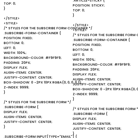
.ARTICLE-STICKY {
TOP: 0;
POSITION: STICKY;
}
TOP: 0;
}
</STYLE>
<STYLE>
</STYLE>
/* STYLES FOR THE SUBSCRIBE FORM CONTAINER */
<STYLE>
.SUBSCRIBE-FORM-CONTAINER {
/* STYLES FOR THE SUBSCRIBE FORM 
POSITION: FIXED;
.SUBSCRIBE-FORM-CONTAINER {
BOTTOM: 0;
POSITION: FIXED;
LEFT: 0;
BOTTOM: 0;
WIDTH: 100%;
LEFT: 0;
BACKGROUND-COLOR: #F9F9F9;
WIDTH: 100%;
PADDING: 20PX;
BACKGROUND-COLOR: #F9F9F9;
DISPLAY: FLEX;
PADDING: 20PX;
ALIGN-ITEMS: CENTER;
DISPLAY: FLEX;
JUSTIFY-CONTENT: CENTER;
ALIGN-ITEMS: CENTER;
BOX-SHADOW: 0 -2PX 10PX RGBA(0, 0, 0, 0.1);
JUSTIFY-CONTENT: CENTER;
Z-INDEX: 9999;
BOX-SHADOW: 0 -2PX 10PX RGBA(0, 0, 0
}
Z-INDEX: 9999;
}
/* STYLES FOR THE SUBSCRIBE FORM */
.SUBSCRIBE-FORM {
/* STYLES FOR THE SUBSCRIBE FORM 
DISPLAY: FLEX;
.SUBSCRIBE-FORM {
ALIGN-ITEMS: CENTER;
DISPLAY: FLEX;
JUSTIFY-CONTENT: CENTER;
ALIGN-ITEMS: CENTER;
}
JUSTIFY-CONTENT: CENTER;
}
.SUBSCRIBE-FORM INPUT[TYPE="EMAIL"] {