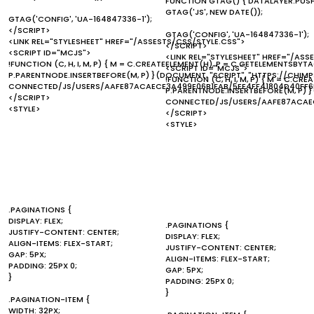
FUNCTION GTAG() { DATALAYER.PUS
GTAG('JS', NEW DATE());
GTAG('CONFIG', 'UA-164847336-1');
</SCRIPT>
GTAG('CONFIG', 'UA-164847336-1');
<LINK REL="STYLESHEET" HREF="/ASSESTS/CSS/STYLE.CSS">
</SCRIPT>
<SCRIPT ID="MCJS">
<LINK REL="STYLESHEET" HREF="/ASS
!FUNCTION (C, H, I, M, P) { M = C.CREATEELEMENT(H), P = C.GETELEMENTSBYTA
<SCRIPT ID="MCJS">
P.PARENTNODE.INSERTBEFORE(M, P) }(DOCUMENT, "SCRIPT", "HTTPS://CHI
!FUNCTION (C, H, I, M, P) { M = C.C
CONNECTED/JS/USERS/AAFE87ACAECE3A499E06B1FAB/5EE4FF41804D40FF6
P.PARENTNODE.INSERTBEFORE(M, P) 
</SCRIPT>
CONNECTED/JS/USERS/AAFE87ACAEC
<STYLE>
</SCRIPT>
<STYLE>
.PAGINATIONS {
DISPLAY: FLEX;
.PAGINATIONS {
JUSTIFY-CONTENT: CENTER;
DISPLAY: FLEX;
ALIGN-ITEMS: FLEX-START;
JUSTIFY-CONTENT: CENTER;
GAP: 5PX;
ALIGN-ITEMS: FLEX-START;
PADDING: 25PX 0;
GAP: 5PX;
}
PADDING: 25PX 0;
}
.PAGINATION-ITEM {
WIDTH: 32PX;