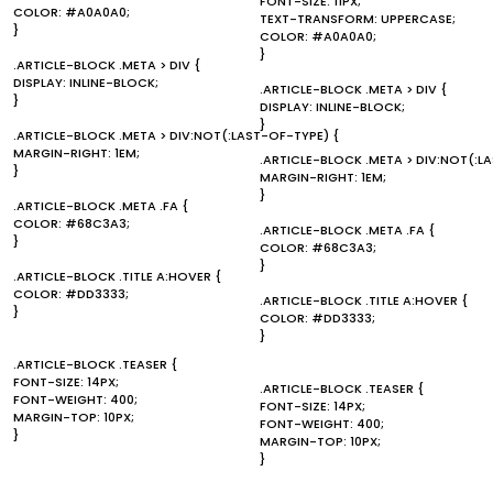
FONT-SIZE: 11PX;
COLOR: #A0A0A0;
TEXT-TRANSFORM: UPPERCASE;
}
COLOR: #A0A0A0;
}
.ARTICLE-BLOCK .META > DIV {
DISPLAY: INLINE-BLOCK;
.ARTICLE-BLOCK .META > DIV {
}
DISPLAY: INLINE-BLOCK;
}
.ARTICLE-BLOCK .META > DIV:NOT(:LAST-OF-TYPE) {
MARGIN-RIGHT: 1EM;
.ARTICLE-BLOCK .META > DIV:NOT(:L
}
MARGIN-RIGHT: 1EM;
}
.ARTICLE-BLOCK .META .FA {
COLOR: #68C3A3;
.ARTICLE-BLOCK .META .FA {
}
COLOR: #68C3A3;
}
.ARTICLE-BLOCK .TITLE A:HOVER {
COLOR: #DD3333;
.ARTICLE-BLOCK .TITLE A:HOVER {
}
COLOR: #DD3333;
}
.ARTICLE-BLOCK .TEASER {
FONT-SIZE: 14PX;
.ARTICLE-BLOCK .TEASER {
FONT-WEIGHT: 400;
FONT-SIZE: 14PX;
MARGIN-TOP: 10PX;
FONT-WEIGHT: 400;
}
MARGIN-TOP: 10PX;
}