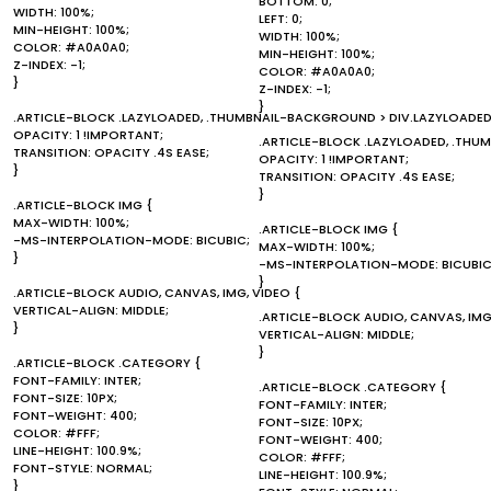
BOTTOM: 0;
WIDTH: 100%;
LEFT: 0;
MIN-HEIGHT: 100%;
WIDTH: 100%;
COLOR: #A0A0A0;
MIN-HEIGHT: 100%;
Z-INDEX: -1;
COLOR: #A0A0A0;
}
Z-INDEX: -1;
}
.ARTICLE-BLOCK .LAZYLOADED, .THUMBNAIL-BACKGROUND > DIV.LAZYLOADED
OPACITY: 1 !IMPORTANT;
.ARTICLE-BLOCK .LAZYLOADED, .THU
TRANSITION: OPACITY .4S EASE;
OPACITY: 1 !IMPORTANT;
}
TRANSITION: OPACITY .4S EASE;
}
.ARTICLE-BLOCK IMG {
MAX-WIDTH: 100%;
.ARTICLE-BLOCK IMG {
-MS-INTERPOLATION-MODE: BICUBIC;
MAX-WIDTH: 100%;
}
-MS-INTERPOLATION-MODE: BICUBIC
}
.ARTICLE-BLOCK AUDIO, CANVAS, IMG, VIDEO {
VERTICAL-ALIGN: MIDDLE;
.ARTICLE-BLOCK AUDIO, CANVAS, IMG
}
VERTICAL-ALIGN: MIDDLE;
}
.ARTICLE-BLOCK .CATEGORY {
FONT-FAMILY: INTER;
.ARTICLE-BLOCK .CATEGORY {
FONT-SIZE: 10PX;
FONT-FAMILY: INTER;
FONT-WEIGHT: 400;
FONT-SIZE: 10PX;
COLOR: #FFF;
FONT-WEIGHT: 400;
LINE-HEIGHT: 100.9%;
COLOR: #FFF;
FONT-STYLE: NORMAL;
LINE-HEIGHT: 100.9%;
}