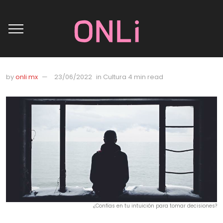
by
onli mx
23/06/2022
in
Cultura
4 min read
¿Confías en tu intuición para tomar decisiones?