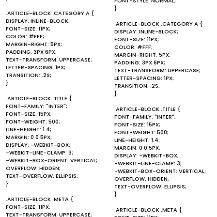
FONT-STYLE: NORMAL;
}
.ARTICLE-BLOCK .CATEGORY A {
DISPLAY: INLINE-BLOCK;
.ARTICLE-BLOCK .CATEGORY A {
FONT-SIZE: 11PX;
DISPLAY: INLINE-BLOCK;
COLOR: #FFF;
FONT-SIZE: 11PX;
MARGIN-RIGHT: 5PX;
COLOR: #FFF;
PADDING: 3PX 6PX;
MARGIN-RIGHT: 5PX;
TEXT-TRANSFORM: UPPERCASE;
PADDING: 3PX 6PX;
LETTER-SPACING: 1PX;
TEXT-TRANSFORM: UPPERCASE;
TRANSITION: .2S;
LETTER-SPACING: 1PX;
}
TRANSITION: .2S;
}
.ARTICLE-BLOCK .TITLE {
FONT-FAMILY: "INTER";
.ARTICLE-BLOCK .TITLE {
FONT-SIZE: 15PX;
FONT-FAMILY: "INTER";
FONT-WEIGHT: 500;
FONT-SIZE: 15PX;
LINE-HEIGHT: 1.4;
FONT-WEIGHT: 500;
MARGIN: 0 0 5PX;
LINE-HEIGHT: 1.4;
DISPLAY: -WEBKIT-BOX;
MARGIN: 0 0 5PX;
-WEBKIT-LINE-CLAMP: 3;
DISPLAY: -WEBKIT-BOX;
-WEBKIT-BOX-ORIENT: VERTICAL;
-WEBKIT-LINE-CLAMP: 3;
OVERFLOW: HIDDEN;
-WEBKIT-BOX-ORIENT: VERTICAL;
TEXT-OVERFLOW: ELLIPSIS;
OVERFLOW: HIDDEN;
}
TEXT-OVERFLOW: ELLIPSIS;
}
.ARTICLE-BLOCK .META {
FONT-SIZE: 11PX;
.ARTICLE-BLOCK .META {
TEXT-TRANSFORM: UPPERCASE;