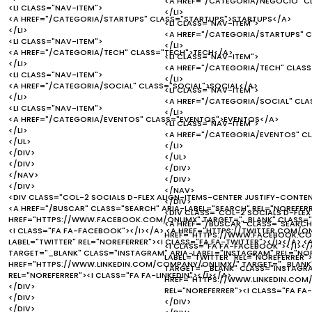
<A HREF="/CATEGORIA/NEGOCIO" 
<LI CLASS="NAV-ITEM">
</LI>
<A HREF="/CATEGORIA/STARTUPS" CLASS="STARTUPS">STARTUPS</A>
<LI CLASS="NAV-ITEM">
</LI>
<A HREF="/CATEGORIA/STARTUPS" 
<LI CLASS="NAV-ITEM">
</LI>
<A HREF="/CATEGORIA/TECH" CLASS="TECH">TECH</A>
<LI CLASS="NAV-ITEM">
</LI>
<A HREF="/CATEGORIA/TECH" CLAS
<LI CLASS="NAV-ITEM">
</LI>
<A HREF="/CATEGORIA/SOCIAL" CLASS="SOCIAL">SOCIAL</A>
<LI CLASS="NAV-ITEM">
</LI>
<A HREF="/CATEGORIA/SOCIAL" CLA
<LI CLASS="NAV-ITEM">
</LI>
<A HREF="/CATEGORIA/EVENTOS" CLASS="EVENTOS">EVENTOS</A>
<LI CLASS="NAV-ITEM">
</LI>
<A HREF="/CATEGORIA/EVENTOS" C
</UL>
</LI>
</DIV>
</UL>
</DIV>
</DIV>
</NAV>
</DIV>
</DIV>
</NAV>
<DIV CLASS="COL-2 SOCIALS D-FLEX ALIGN-ITEMS-CENTER JUSTIFY-CONTE
</DIV>
<A HREF="/BUSCAR" CLASS="SEARCH" ARIA-LABEL="SEARCH" REL="NOREFERR
<DIV CLASS="COL-2 SOCIALS D-FLEX
HREF="HTTPS://WWW.FACEBOOK.COM/ONLIMX" TARGET="_BLANK" CLASS="F
<A HREF="/BUSCAR" CLASS="SEARCH"
<I CLASS="FA FA-FACEBOOK"></I></A> <A HREF="HTTPS://TWITTER.COM/ON
HREF="HTTPS://WWW.FACEBOOK.COM
LABEL="TWITTER" REL="NOREFERRER"><I CLASS="FA FA-TWITTER"></I></A>
<I CLASS="FA FA-FACEBOOK"></I></
TARGET="_BLANK" CLASS="INSTAGRAM" ARIA-LABEL="INSTAGRAM" REL="NOR
LABEL="TWITTER" REL="NOREFERRER"
HREF="HTTPS://WWW.LINKEDIN.COM/COMPANY/ONLIMX/" TARGET="_BLANK" C
TARGET="_BLANK" CLASS="INSTAGRAM
REL="NOREFERRER"><I CLASS="FA FA-LINKEDIN"></I></A>
HREF="HTTPS://WWW.LINKEDIN.COM/
</DIV>
REL="NOREFERRER"><I CLASS="FA FA-
</DIV>
</DIV>
</DIV>