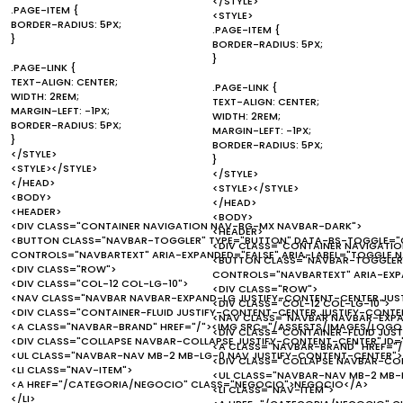
</STYLE>
.PAGE-ITEM {
<STYLE>
BORDER-RADIUS: 5PX;
.PAGE-ITEM {
}
BORDER-RADIUS: 5PX;
}
.PAGE-LINK {
TEXT-ALIGN: CENTER;
.PAGE-LINK {
WIDTH: 2REM;
TEXT-ALIGN: CENTER;
MARGIN-LEFT: -1PX;
WIDTH: 2REM;
BORDER-RADIUS: 5PX;
MARGIN-LEFT: -1PX;
}
BORDER-RADIUS: 5PX;
</STYLE>
}
<STYLE></STYLE>
</STYLE>
</HEAD>
<STYLE></STYLE>
<BODY>
</HEAD>
<HEADER>
<BODY>
<DIV CLASS="CONTAINER NAVIGATION NAV-BG-MX NAVBAR-DARK">
<HEADER>
<BUTTON CLASS="NAVBAR-TOGGLER" TYPE="BUTTON" DATA-BS-TOGGLE="C
<DIV CLASS="CONTAINER NAVIGATI
CONTROLS="NAVBARTEXT" ARIA-EXPANDED="FALSE" ARIA-LABEL="TOGGLE 
<BUTTON CLASS="NAVBAR-TOGGLER"
<DIV CLASS="ROW">
CONTROLS="NAVBARTEXT" ARIA-EXP
<DIV CLASS="COL-12 COL-LG-10">
<DIV CLASS="ROW">
<NAV CLASS="NAVBAR NAVBAR-EXPAND-LG JUSTIFY-CONTENT-CENTER JUS
<DIV CLASS="COL-12 COL-LG-10">
<DIV CLASS="CONTAINER-FLUID JUSTIFY-CONTENT-CENTER JUSTIFY-CONTEN
<NAV CLASS="NAVBAR NAVBAR-EXPA
<A CLASS="NAVBAR-BRAND" HREF="/"><IMG SRC="/ASSESTS/IMAGES/LOGO.
<DIV CLASS="CONTAINER-FLUID JUS
<DIV CLASS="COLLAPSE NAVBAR-COLLAPSE JUSTIFY-CONTENT-CENTER" ID=
<A CLASS="NAVBAR-BRAND" HREF="/
<UL CLASS="NAVBAR-NAV MB-2 MB-LG-0 NAV JUSTIFY-CONTENT-CENTER">
<DIV CLASS="COLLAPSE NAVBAR-COL
<LI CLASS="NAV-ITEM">
<UL CLASS="NAVBAR-NAV MB-2 MB-
<A HREF="/CATEGORIA/NEGOCIO" CLASS="NEGOCIO">NEGOCIO</A>
<LI CLASS="NAV-ITEM">
</LI>