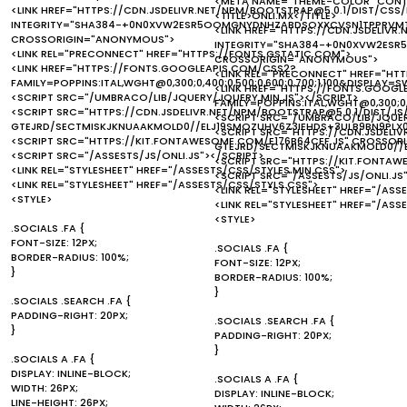
<META NAME="THEME-COLOR" CONT
<LINK HREF="HTTPS://CDN.JSDELIVR.NET/NPM/BOOTSTRAP@5.0.1/DIST/CSS/
<TITLE>ONLI.MX</TITLE>
INTEGRITY="SHA384-+0N0XVW2ESR5OOMGNYDNHZABDSOXXCVSN1TPPRVM
<LINK HREF="HTTPS://CDN.JSDELIVR
CROSSORIGIN="ANONYMOUS">
INTEGRITY="SHA384-+0N0XVW2ES
<LINK REL="PRECONNECT" HREF="HTTPS://FONTS.GSTATIC.COM">
CROSSORIGIN="ANONYMOUS">
<LINK HREF="HTTPS://FONTS.GOOGLEAPIS.COM/CSS2?
<LINK REL="PRECONNECT" HREF="HT
FAMILY=POPPINS:ITAL,WGHT@0,300;0,400;0,500;0,600;0,700;1,100&DISPLAY=S
<LINK HREF="HTTPS://FONTS.GOOGL
<SCRIPT SRC="/UMBRACO/LIB/JQUERY/JQUERY.MIN.JS"></SCRIPT>
FAMILY=POPPINS:ITAL,WGHT@0,300;0,4
<SCRIPT SRC="HTTPS://CDN.JSDELIVR.NET/NPM/BOOTSTRAP@5.0.1/DIST/JS
<SCRIPT SRC="/UMBRACO/LIB/JQUER
GTEJRD/SECTMISKJKNUAAKMOLD0//ELJ19SMOZUHV6Z3IEHDS+3ULB9BN9PLX
<SCRIPT SRC="HTTPS://CDN.JSDELI
<SCRIPT SRC="HTTPS://KIT.FONTAWESOME.COM/E176B64CEF.JS" CROSSOR
GTEJRD/SECTMISKJKNUAAKMOLD0//
<SCRIPT SRC="/ASSESTS/JS/ONLI.JS"></SCRIPT>
<SCRIPT SRC="HTTPS://KIT.FONTA
<LINK REL="STYLESHEET" HREF="/ASSESTS/CSS/STYLES.MIN.CSS">
<SCRIPT SRC="/ASSESTS/JS/ONLI.JS
<LINK REL="STYLESHEET" HREF="/ASSESTS/CSS/STYLS.CSS">
<LINK REL="STYLESHEET" HREF="/ASS
<STYLE>
<LINK REL="STYLESHEET" HREF="/ASS
<STYLE>
.SOCIALS .FA {
FONT-SIZE: 12PX;
.SOCIALS .FA {
BORDER-RADIUS: 100%;
FONT-SIZE: 12PX;
}
BORDER-RADIUS: 100%;
}
.SOCIALS .SEARCH .FA {
PADDING-RIGHT: 20PX;
.SOCIALS .SEARCH .FA {
}
PADDING-RIGHT: 20PX;
}
.SOCIALS A .FA {
DISPLAY: INLINE-BLOCK;
.SOCIALS A .FA {
WIDTH: 26PX;
DISPLAY: INLINE-BLOCK;
LINE-HEIGHT: 26PX;