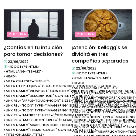
CULTURA
CULTURA
¿Confías en tu intuición
¡Atención! Kellogg's se
para tomar decisiones?
dividirá en tres
compañías separadas
23/06/2022
<!DOCTYPE HTML>
22/06/2022
<HTML LANG="ES-MX">
<!DOCTYPE HTML>
<HEAD>
<HTML LANG="ES-MX">
<META CHARSET="UTF-8">
<HEAD>
<META HTTP-EQUIV="X-UA-COMPATIBLE" CONTENT="IE=EDGE">
<META CHARSET="UTF-8">
<META NAME="VIEWPORT" CONTENT="WIDTH=DEVICE-WIDTH, INITIAL-SCALE=
<META HTTP-EQUIV="X-UA-COMPATI
<META NAME="DESCRIPTION" CONTENT="ONLI.MX">
<META NAME="VIEWPORT" CONTENT="
<LINK REL="APPLE-TOUCH-ICON" SIZES="180X180" HREF="/APPLE-TOUCH-IC
<META NAME="DESCRIPTION" CONTEN
<LINK REL="ICON" TYPE="IMAGE/PNG" SIZES="32X32" HREF="/FAVICON-32X3
<LINK REL="APPLE-TOUCH-ICON" SIZ
<LINK REL="ICON" TYPE="IMAGE/PNG" SIZES="16X16" HREF="/FAVICON-16X16
<LINK REL="ICON" TYPE="IMAGE/PNG
<LINK REL="MANIFEST" HREF="/SITE.WEBMANIFEST">
<LINK REL="ICON" TYPE="IMAGE/PNG"
<LINK REL="MASK-ICON" HREF="/SAFARI-PINNED-TAB.SVG" COLOR="#5BBA
<LINK REL="MANIFEST" HREF="/SITE.
<META NAME="MSAPPLICATION-TILECOLOR" CONTENT="#DA532C">
<LINK REL="MASK-ICON" HREF="/SA
<META NAME="THEME-COLOR" CONTENT="#FFFFFF">
<META NAME="MSAPPLICATION-TIL
<TITLE>ONLI.MX</TITLE>