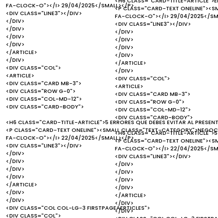
<H6 CLASS="CARD-TITLE-ARTICLE">EN
FA-CLOCK-O"></I> 29/04/2025</SMALL></P>
<P CLASS="CARD-TEXT ONELINE"><S
<DIV CLASS="LINE3"></DIV>
FA-CLOCK-O"></I> 29/04/2025</SM
</DIV>
<DIV CLASS="LINE3"></DIV>
</DIV>
</DIV>
</DIV>
</DIV>
</DIV>
</DIV>
</ARTICLE>
</DIV>
</DIV>
</ARTICLE>
<DIV CLASS="COL">
</DIV>
<ARTICLE>
<DIV CLASS="COL">
<DIV CLASS="CARD MB-3">
<ARTICLE>
<DIV CLASS="ROW G-0">
<DIV CLASS="CARD MB-3">
<DIV CLASS="COL-MD-12">
<DIV CLASS="ROW G-0">
<DIV CLASS="CARD-BODY">
<DIV CLASS="COL-MD-12">
<DIV CLASS="CARD-BODY">
<H6 CLASS="CARD-TITLE-ARTICLE">5 ERRORES QUE DEBES EVITAR AL PRESEN
<P CLASS="CARD-TEXT ONELINE"><SMALL CLASS="TEXT-CATEGORY">NEGOCI
<H6 CLASS="CARD-TITLE-ARTICLE">5
FA-CLOCK-O"></I> 22/04/2025</SMALL></P>
<P CLASS="CARD-TEXT ONELINE"><S
<DIV CLASS="LINE3"></DIV>
FA-CLOCK-O"></I> 22/04/2025</SM
</DIV>
<DIV CLASS="LINE3"></DIV>
</DIV>
</DIV>
</DIV>
</DIV>
</DIV>
</DIV>
</ARTICLE>
</DIV>
</DIV>
</ARTICLE>
</DIV>
</DIV>
<DIV CLASS="COL COL-LG-3 FIRSTPAGEAERTICLES">
</DIV>
<DIV CLASS="COL">