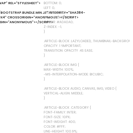
WAP" REL="STYLESHEET">
BOTTOM: 0;
LEFT: 0;
/BOOTSTRAP.BUNDLE.MIN.JS" INTEGRITY="SHA384-
WIDTH: 100%;
0X4" CROSSORIGIN="ANONYMOUS"></SCRIPT>
MIN-HEIGHT: 100%;
IGIN="ANONYMOUS"></SCRIPT>
COLOR: #A0A0A0;
Z-INDEX: -1;
}
.ARTICLE-BLOCK .LAZYLOADED, .THUMBNAIL-BACKGROUND
OPACITY: 1 !IMPORTANT;
TRANSITION: OPACITY .4S EASE;
}
.ARTICLE-BLOCK IMG {
MAX-WIDTH: 100%;
-MS-INTERPOLATION-MODE: BICUBIC;
}
.ARTICLE-BLOCK AUDIO, CANVAS, IMG, VIDEO {
VERTICAL-ALIGN: MIDDLE;
}
.ARTICLE-BLOCK .CATEGORY {
FONT-FAMILY: INTER;
FONT-SIZE: 10PX;
FONT-WEIGHT: 400;
COLOR: #FFF;
LINE-HEIGHT: 100.9%;