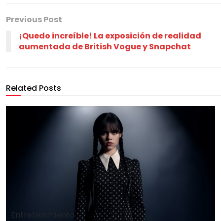
Previous Post
¡Quedo increíble! La exposición de realidad
aumentada de British Vogue y Snapchat
Related Posts
Entretenimiento