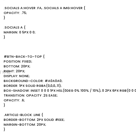
.SOCIALS A:HOVER .FA, .SOCIALS A IMG:HOVER {
OPACITY: .75;
}
.SOCIALS A {
MARGIN: 0 5PX 0 0;
}
#BTN-BACK-TO-TOP {
POSITION: FIXED;
BOTTOM: 20PX;
RIGHT: 20PX;
/ 10%);
DISPLAY: NONE;
BACKGROUND-COLOR: #A0A0A0;
BORDER: 1PX SOLID RGBA(0,0,0,.11);
BOX-SHADOW: INSET 0 0 0 1PX HSL(0DEG 0% 100% / 10%), 0 2PX 6PX RGB(0 0 0
TRANSITION: OPACITY .2S EASE;
OPACITY: .6;
}
.ARTICLE-BLOCK .LINE {
BORDER-BOTTOM: 2PX SOLID #EEE;
MARGIN-BOTTOM: 20PX;
}