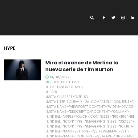
HYPE
Mira el avance de Merlina la
nueva serie de Tim Burton
18/08/2022
<!DOCTYPE HTML>
<HTML LANG="ES-MX">
<HEAD>
<META CHARSET="UTF-8">
<META HTTP-EQUIV="X-UA-COMPATIBLE" CONTENT="IE=
<META NAME="VIEWPORT" CONTENT="WIDTH=DEVICE-WIDT
<META NAME="DESCRIPTION" CONTENT="ONLI.MX">
<LINK REL="APPLE-TOUCH-ICON" SIZES="180X180" HRE
<LINK REL="ICON" TYPE="IMAGE/PNG" SIZES="32X32" H
<LINK REL="ICON" TYPE="IMAGE/PNG" SIZES="16X16" HR
<LINK REL="MANIFEST" HREF="/SITE.WEBMANIFEST">
<LINK REL="MASK-ICON" HREF="/SAFARI-PINNED-TAB.S