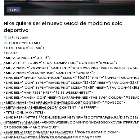
HYPE
Nike quiere ser el nuevo Gucci de moda no solo
deportiva
18/08/2022
<!DOCTYPE HTML>
<HTML LANG="ES-MX">
<HEAD>
>
<META CHARSET="UTF-8">
<META HTTP-EQUIV="X-UA-COMPATIBLE" CONTENT="IE=EDGE">
NG">
<META NAME="VIEWPORT" CONTENT="WIDTH=DEVICE-WIDTH, INITIAL-SCALE=
G">
<META NAME="DESCRIPTION" CONTENT="ONLI.MX">
">
<LINK REL="APPLE-TOUCH-ICON" SIZES="180X180" HREF="/APPLE-TOUCH-IC
<LINK REL="ICON" TYPE="IMAGE/PNG" SIZES="32X32" HREF="/FAVICON-32X3
<LINK REL="ICON" TYPE="IMAGE/PNG" SIZES="16X16" HREF="/FAVICON-16X16
<LINK REL="MANIFEST" HREF="/SITE.WEBMANIFEST">
<LINK REL="MASK-ICON" HREF="/SAFARI-PINNED-TAB.SVG" COLOR="#5BBA
<META NAME="MSAPPLICATION-TILECOLOR" CONTENT="#DA532C">
TRAP.MIN.CSS" REL="STYLESHEET" INTEGRITY="SHA384-
<META NAME="THEME-COLOR" CONTENT="#FFFFFF">
TG2X" CROSSORIGIN="ANONYMOUS">
<TITLE>ONLI.MX</TITLE>
<LINK HREF="HTTPS://CDN.JSDELIVR.NET/NPM/BOOTSTRAP@5.0.1/DIST/CSS/
INTEGRITY="SHA384-+0N0XVW2ESR5OOMGNYDNHZABDSOXXCVSN1TPPRVM
WAP" REL="STYLESHEET">
CROSSORIGIN="ANONYMOUS">
<LINK REL="PRECONNECT" HREF="HTTPS://FONTS.GSTATIC.COM">
TRAP.BUNDLE.MIN.JS" INTEGRITY="SHA384-
<LINK HREF="HTTPS://FONTS.GOOGLEAPIS.COM/CSS2?
" CROSSORIGIN="ANONYMOUS"></SCRIPT>