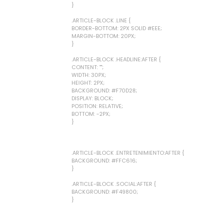
}
.ARTICLE-BLOCK .LINE {
BORDER-BOTTOM: 2PX SOLID #EEE;
MARGIN-BOTTOM: 20PX;
}
.ARTICLE-BLOCK .HEADLINE:AFTER {
CONTENT: "";
WIDTH: 30PX;
HEIGHT: 2PX;
BACKGROUND: #F70D28;
DISPLAY: BLOCK;
POSITION: RELATIVE;
BOTTOM: -2PX;
}
.ARTICLE-BLOCK .ENTRETENIMIENTO:AFTER {
BACKGROUND: #FFC616;
}
.ARTICLE-BLOCK .SOCIAL:AFTER {
BACKGROUND: #F49800;
}