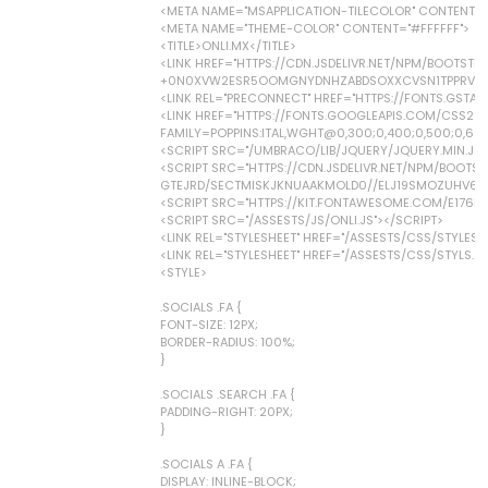
<META NAME="MSAPPLICATION-TILECOLOR" CONTENT=
<META NAME="THEME-COLOR" CONTENT="#FFFFFF">
<TITLE>ONLI.MX</TITLE>
<LINK HREF="HTTPS://CDN.JSDELIVR.NET/NPM/BOOTSTRA
+0N0XVW2ESR5OOMGNYDNHZABDSOXXCVSN1TPPRVMTN
<LINK REL="PRECONNECT" HREF="HTTPS://FONTS.GSTAT
<LINK HREF="HTTPS://FONTS.GOOGLEAPIS.COM/CSS2?
FAMILY=POPPINS:ITAL,WGHT@0,300;0,400;0,500;0,600;
<SCRIPT SRC="/UMBRACO/LIB/JQUERY/JQUERY.MIN.JS"
<SCRIPT SRC="HTTPS://CDN.JSDELIVR.NET/NPM/BOOTSTR
GTEJRD/SECTMISKJKNUAAKMOLD0//ELJ19SMOZUHV6Z3
<SCRIPT SRC="HTTPS://KIT.FONTAWESOME.COM/E176B
<SCRIPT SRC="/ASSESTS/JS/ONLI.JS"></SCRIPT>
<LINK REL="STYLESHEET" HREF="/ASSESTS/CSS/STYLES.M
<LINK REL="STYLESHEET" HREF="/ASSESTS/CSS/STYLS.C
<STYLE>
.SOCIALS .FA {
FONT-SIZE: 12PX;
BORDER-RADIUS: 100%;
}
.SOCIALS .SEARCH .FA {
PADDING-RIGHT: 20PX;
}
.SOCIALS A .FA {
DISPLAY: INLINE-BLOCK;