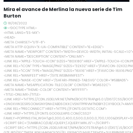
Mira el avance de Merlina la nueva serie de Tim
Burton
18/08/2022
<!DOCTYPE HTML>
<HTML LANG="ES-MX">
<HEAD>
<META CHARSET="UTF-8">
<META HTTP-EQUIV="X-UA-COMPATIBLE" CONTENT="IE=EDGE">
<META NAME="VIEWPORT" CONTENT="WIDTH=DEVICE-WIDTH, INITIAL-SCALE=1.0"
<META NAME="DESCRIPTION" CONTENT="ONLI.MX">
<LINK REL="APPLE-TOUCH-ICON" SIZES="180X180" HREF="/APPLE-TOUCH-ICON.P
<LINK REL="ICON" TYPE="IMAGE/PNG" SIZES="32X32" HREF="/FAVICON-32X32.PN
<LINK REL="ICON" TYPE="IMAGE/PNG" SIZES="16X16" HREF="/FAVICON-16X16.PNG
<LINK REL="MANIFEST" HREF="/SITE.WEBMANIFEST">
<LINK REL="MASK-ICON" HREF="/SAFARI-PINNED-TAB.SVG" COLOR="#5BBAD5">
<META NAME="MSAPPLICATION-TILECOLOR" CONTENT="#DA532C">
<META NAME="THEME-COLOR" CONTENT="#FFFFFF">
<TITLE>ONLI.MX</TITLE>
<LINK HREF="HTTPS://CDN.JSDELIVR.NET/NPM/BOOTSTRAP@5.0.1/DIST/CSS/BOOTS
+0N0XVW2ESR5OOMGNYDNHZABDSOXXCVSN1TPPRVMTNDBIYZCXYBOOL7+AMVY
<LINK REL="PRECONNECT" HREF="HTTPS://FONTS.GSTATIC.COM">
<LINK HREF="HTTPS://FONTS.GOOGLEAPIS.COM/CSS2?
FAMILY=POPPINS:ITAL,WGHT@0,300;0,400;0,500;0,600;0,700;1,100&DISPLAY=S
<SCRIPT SRC="/UMBRACO/LIB/JQUERY/JQUERY.MIN.JS"></SCRIPT>
<SCRIPT SRC="HTTPS://CDN.JSDELIVR.NET/NPM/BOOTSTRAP@5.0.1/DIST/JS/BOOTS
GTEJRD/SECTMISKJKNUAAKMOLD0//ELJ19SMOZUHV6Z3IEHDS+3ULB9BN9PLX0X4