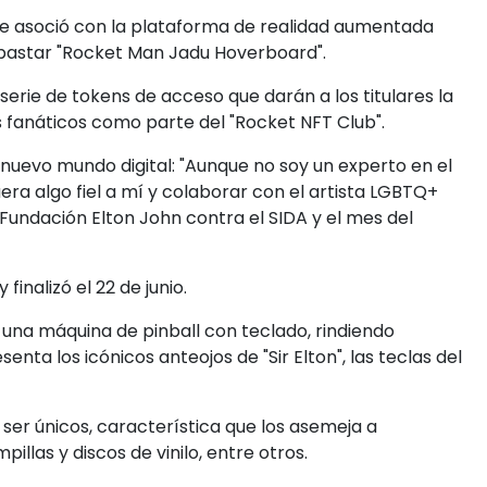
ta se asoció con la plataforma de realidad aumentada
ubastar "Rocket Man Jadu Hoverboard".
ie de tokens de acceso que darán a los titulares la
 fanáticos como parte del "Rocket NFT Club".
e nuevo mundo digital: "Aunque no soy un experto en el
a algo fiel a mí y colaborar con el artista LGBTQ+
 Fundación Elton John contra el SIDA y el mes del
inalizó el 22 de junio.
a una máquina de pinball con teclado, rindiendo
enta los icónicos anteojos de "Sir Elton", las teclas del
 ser únicos, característica que los asemeja a
llas y discos de vinilo, entre otros.