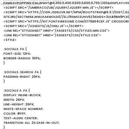
FAMILY=POPPINS:ITAL,WGHT@0,300;0,400;0,500;0,600;0,700;1,100&DISPLAY=S
="ANONYMOUS"></SCRIPT>
<SCRIPT SRC="/UMBRACO/LIB/JQUERY/JQUERY.MIN.JS"></SCRIPT>
<SCRIPT SRC="HTTPS://CDN.JSDELIVR.NET/NPM/BOOTSTRAP@5.0.1/DIST/JS
GTEJRD/SECTMISKJKNUAAKMOLD0//ELJ19SMOZUHV6Z3IEHDS+3ULB9BN9PLX
<SCRIPT SRC="HTTPS://KIT.FONTAWESOME.COM/E176B64CEF.JS" CROSSOR
<SCRIPT SRC="/ASSESTS/JS/ONLI.JS"></SCRIPT>
<LINK REL="STYLESHEET" HREF="/ASSESTS/CSS/STYLES.MIN.CSS">
<LINK REL="STYLESHEET" HREF="/ASSESTS/CSS/STYLS.CSS">
<STYLE>
.SOCIALS .FA {
FONT-SIZE: 12PX;
BORDER-RADIUS: 100%;
}
.SOCIALS .SEARCH .FA {
PADDING-RIGHT: 20PX;
}
.SOCIALS A .FA {
DISPLAY: INLINE-BLOCK;
WIDTH: 26PX;
LINE-HEIGHT: 26PX;
WHITE-SPACE: NOWRAP;
COLOR: #FFF;
TEXT-ALIGN: CENTER;
TRANSITION: ALL .2S EASE-IN-OUT;
}