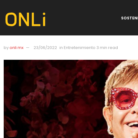
SOSTENI
by
onli mx
23/06/2022
in
Entretenimiento
3 min read