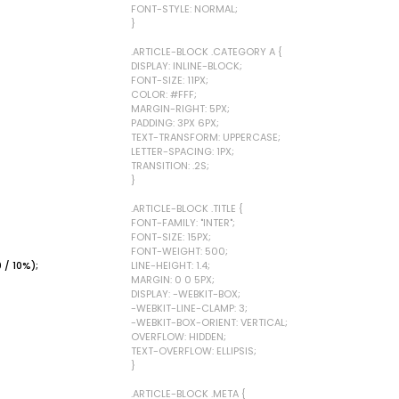
FONT-STYLE: NORMAL;
}
.ARTICLE-BLOCK .CATEGORY A {
DISPLAY: INLINE-BLOCK;
FONT-SIZE: 11PX;
COLOR: #FFF;
MARGIN-RIGHT: 5PX;
PADDING: 3PX 6PX;
TEXT-TRANSFORM: UPPERCASE;
LETTER-SPACING: 1PX;
TRANSITION: .2S;
}
.ARTICLE-BLOCK .TITLE {
FONT-FAMILY: "INTER";
FONT-SIZE: 15PX;
FONT-WEIGHT: 500;
 / 10%);
LINE-HEIGHT: 1.4;
MARGIN: 0 0 5PX;
DISPLAY: -WEBKIT-BOX;
-WEBKIT-LINE-CLAMP: 3;
-WEBKIT-BOX-ORIENT: VERTICAL;
OVERFLOW: HIDDEN;
TEXT-OVERFLOW: ELLIPSIS;
}
.ARTICLE-BLOCK .META {