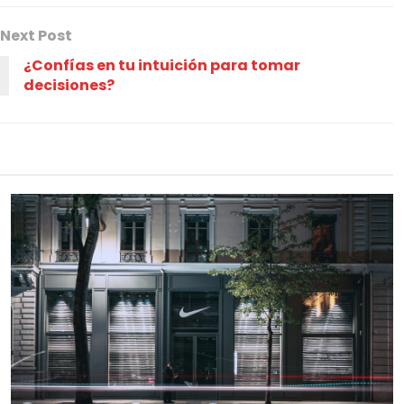
Next Post
¿Confías en tu intuición para tomar
decisiones?