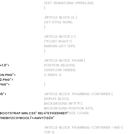
TEXT-TRANSFORM: UPPERCASE;
}
.ARTICLE-BLOCK UL {
LIST-STYLE: NONE;
}
.ARTICLE-BLOCK LI {
/*FLOAT: RIGHT;*/
MARGIN-LEFT: 10PX;
}
.ARTICLE-BLOCK .THUMB {
1.0">
POSITION: RELATIVE;
OVERFLOW: HIDDEN;
ON.PNG">
Z-INDEX: 0;
2.PNG">
.PNG">
}
D5">
.ARTICLE-BLOCK .THUMBNAIL-CONTAINER {
DISPLAY: BLOCK;
BACKGROUND: #F7F7F7;
BACKGROUND-POSITION: 50%;
BOOTSTRAP.MIN.CSS" REL="STYLESHEET"
BACKGROUND-SIZE: COVER;
TNDBIYZCXYBOOL7+AMVYTG2X"
}
.ARTICLE-BLOCK .THUMBNAIL-CONTAINER > IMG {
TOP: 0;