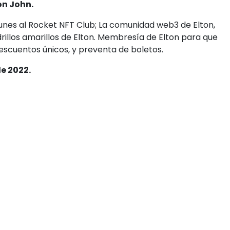
on John.
 unes al Rocket NFT Club; La comunidad web3 de Elton,
drillos amarillos de Elton. Membresía de Elton para que
descuentos únicos, y preventa de boletos.
de 2022.