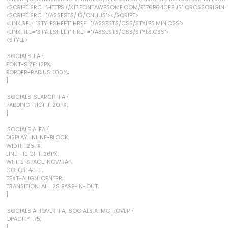
<SCRIPT SRC="HTTPS://KIT.FONTAWESOME.COM/E176B64CEF.JS" CROSSORIGIN
<SCRIPT SRC="/ASSESTS/JS/ONLI.JS"></SCRIPT>
<LINK REL="STYLESHEET" HREF="/ASSESTS/CSS/STYLES.MIN.CSS">
<LINK REL="STYLESHEET" HREF="/ASSESTS/CSS/STYLS.CSS">
<STYLE>
.SOCIALS .FA {
FONT-SIZE: 12PX;
BORDER-RADIUS: 100%;
}
.SOCIALS .SEARCH .FA {
PADDING-RIGHT: 20PX;
}
.SOCIALS A .FA {
DISPLAY: INLINE-BLOCK;
WIDTH: 26PX;
LINE-HEIGHT: 26PX;
WHITE-SPACE: NOWRAP;
COLOR: #FFF;
TEXT-ALIGN: CENTER;
TRANSITION: ALL .2S EASE-IN-OUT;
}
.SOCIALS A:HOVER .FA, .SOCIALS A IMG:HOVER {
OPACITY: .75;
}