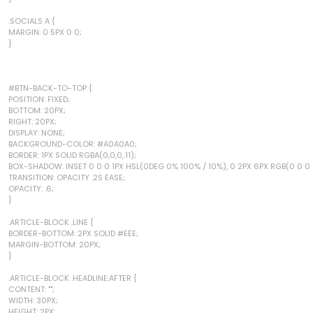
.SOCIALS A {
MARGIN: 0 5PX 0 0;
}
#BTN-BACK-TO-TOP {
POSITION: FIXED;
BOTTOM: 20PX;
RIGHT: 20PX;
DISPLAY: NONE;
BACKGROUND-COLOR: #A0A0A0;
BORDER: 1PX SOLID RGBA(0,0,0,.11);
BOX-SHADOW: INSET 0 0 0 1PX HSL(0DEG 0% 100% / 10%), 0 2PX 6PX RGB(0 0 0 
TRANSITION: OPACITY .2S EASE;
OPACITY: .6;
}
.ARTICLE-BLOCK .LINE {
BORDER-BOTTOM: 2PX SOLID #EEE;
MARGIN-BOTTOM: 20PX;
}
.ARTICLE-BLOCK .HEADLINE:AFTER {
CONTENT: "";
WIDTH: 30PX;
HEIGHT: 2PX;