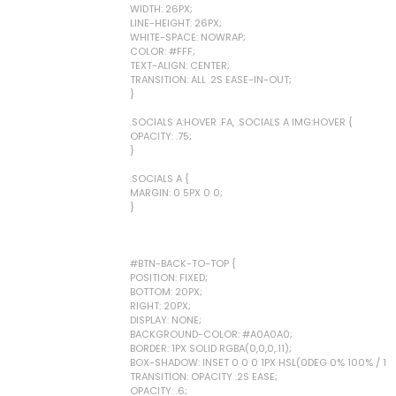
WIDTH: 26PX;
LINE-HEIGHT: 26PX;
WHITE-SPACE: NOWRAP;
COLOR: #FFF;
TEXT-ALIGN: CENTER;
TRANSITION: ALL .2S EASE-IN-OUT;
}
.SOCIALS A:HOVER .FA, .SOCIALS A IMG:HOVER {
OPACITY: .75;
}
.SOCIALS A {
MARGIN: 0 5PX 0 0;
}
#BTN-BACK-TO-TOP {
POSITION: FIXED;
BOTTOM: 20PX;
RIGHT: 20PX;
DISPLAY: NONE;
BACKGROUND-COLOR: #A0A0A0;
BORDER: 1PX SOLID RGBA(0,0,0,.11);
BOX-SHADOW: INSET 0 0 0 1PX HSL(0DEG 0% 100% / 10%)
TRANSITION: OPACITY .2S EASE;
OPACITY: .6;