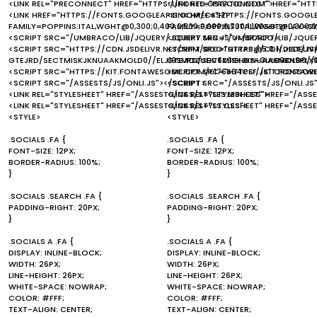
<LINK REL="PRECONNECT" HREF="HTTPS://FONTS.GSTATIC.COM">
<LINK REL="PRECONNECT" HREF="HT
<LINK HREF="HTTPS://FONTS.GOOGLEAPIS.COM/CSS2?
<LINK HREF="HTTPS://FONTS.GOOGL
FAMILY=POPPINS:ITAL,WGHT@0,300;0,400;0,500;0,600;0,700;1,100&DISPLAY=S
FAMILY=POPPINS:ITAL,WGHT@0,300;0,4
<SCRIPT SRC="/UMBRACO/LIB/JQUERY/JQUERY.MIN.JS"></SCRIPT>
<SCRIPT SRC="/UMBRACO/LIB/JQUER
<SCRIPT SRC="HTTPS://CDN.JSDELIVR.NET/NPM/BOOTSTRAP@5.0.1/DIST/JS
<SCRIPT SRC="HTTPS://CDN.JSDELI
GTEJRD/SECTMISKJKNUAAKMOLD0//ELJ19SMOZUHV6Z3IEHDS+3ULB9BN9PLX
GTEJRD/SECTMISKJKNUAAKMOLD0//
<SCRIPT SRC="HTTPS://KIT.FONTAWESOME.COM/E176B64CEF.JS" CROSSOR
<SCRIPT SRC="HTTPS://KIT.FONTA
<SCRIPT SRC="/ASSESTS/JS/ONLI.JS"></SCRIPT>
<SCRIPT SRC="/ASSESTS/JS/ONLI.JS
<LINK REL="STYLESHEET" HREF="/ASSESTS/CSS/STYLES.MIN.CSS">
<LINK REL="STYLESHEET" HREF="/ASS
<LINK REL="STYLESHEET" HREF="/ASSESTS/CSS/STYLS.CSS">
<LINK REL="STYLESHEET" HREF="/ASS
<STYLE>
<STYLE>
.SOCIALS .FA {
.SOCIALS .FA {
FONT-SIZE: 12PX;
FONT-SIZE: 12PX;
BORDER-RADIUS: 100%;
BORDER-RADIUS: 100%;
}
}
.SOCIALS .SEARCH .FA {
.SOCIALS .SEARCH .FA {
PADDING-RIGHT: 20PX;
PADDING-RIGHT: 20PX;
}
}
.SOCIALS A .FA {
.SOCIALS A .FA {
DISPLAY: INLINE-BLOCK;
DISPLAY: INLINE-BLOCK;
WIDTH: 26PX;
WIDTH: 26PX;
LINE-HEIGHT: 26PX;
LINE-HEIGHT: 26PX;
WHITE-SPACE: NOWRAP;
WHITE-SPACE: NOWRAP;
COLOR: #FFF;
COLOR: #FFF;
TEXT-ALIGN: CENTER;
TEXT-ALIGN: CENTER;