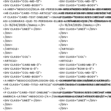
<DIV CLASS="COL-MD-12">
<DIV CLASS="COL-MD-12">
<DIV CLASS="CARD-BODY">
<DIV CLASS="CARD-BODY">
<A HREF="NEGOCIO/DEJA-DE-PERSEGUIR-INFLUENCERS-B2B-ASI-LOGRARAS
<A HREF="NEGOCIO/DEJA-DE-PERSE
<H6 CLASS="CARD-TITLE-ARTICLE">DEJA DE PERSEGUIR INFLUENCERS B2B: AS
<H6 CLASS="CARD-TITLE-ARTICLE">DE
<P CLASS="CARD-TEXT ONELINE"><SMALL CLASS="TEXT-CATEGORY"><A HR
<P CLASS="CARD-TEXT ONELINE"><S
ASI-LOGRARAS-QUE-TE-PERSIGAN-ELLOS-A-TI">NEGOCIO</A></SMALL> <SM
ASI-LOGRARAS-QUE-TE-PERSIGAN-EL
</I> 15/04/2025</SMALL></P>
</I> 15/04/2025</SMALL></P>
<DIV CLASS="LINE3"></DIV>
<DIV CLASS="LINE3"></DIV>
</DIV>
</DIV>
</DIV>
</DIV>
</DIV>
</DIV>
</DIV>
</DIV>
</ARTICLE>
</ARTICLE>
</DIV>
</DIV>
<DIV CLASS="COL">
<DIV CLASS="COL">
<ARTICLE>
<ARTICLE>
<DIV CLASS="CARD MB-3">
<DIV CLASS="CARD MB-3">
<DIV CLASS="ROW G-0">
<DIV CLASS="ROW G-0">
<DIV CLASS="COL-MD-12">
<DIV CLASS="COL-MD-12">
<DIV CLASS="CARD-BODY">
<DIV CLASS="CARD-BODY">
<A HREF="NEGOCIO/EXPLOSION-DEL-E-COMMERCE-EN-AMERICA-LATINA">
<A HREF="NEGOCIO/EXPLOSION-DEL
<H6 CLASS="CARD-TITLE-ARTICLE">EXPLOSIÓN DEL E-COMMERCE EN AMÉRICA
<H6 CLASS="CARD-TITLE-ARTICLE">E
</A>
</A>
<P CLASS="CARD-TEXT ONELINE"><SMALL CLASS="TEXT-CATEGORY"><A H
<P CLASS="CARD-TEXT ONELINE"><
AMERICA-LATINA">NEGOCIO</A></SMALL> <SMALL CLASS="TEXT-DESC">- <I
AMERICA-LATINA">NEGOCIO</A></SM
<DIV CLASS="LINE3"></DIV>
<DIV CLASS="LINE3"></DIV>
</DIV>
</DIV>
</DIV>
</DIV>