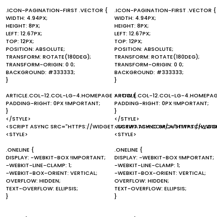
.ICON-PAGINATION-FIRST .VECTOR {
.ICON-PAGINATION-FIRST .VECTOR {
WIDTH: 4.94PX;
WIDTH: 4.94PX;
HEIGHT: 8PX;
HEIGHT: 8PX;
LEFT: 12.67PX;
LEFT: 12.67PX;
TOP: 12PX;
TOP: 12PX;
POSITION: ABSOLUTE;
POSITION: ABSOLUTE;
TRANSFORM: ROTATE(180DEG);
TRANSFORM: ROTATE(180DEG);
TRANSFORM-ORIGIN: 0 0;
TRANSFORM-ORIGIN: 0 0;
BACKGROUND: #333333;
BACKGROUND: #333333;
}
}
ARTICLE.COL-12.COL-LG-4.HOMEPAGE > ROW {
ARTICLE.COL-12.COL-LG-4.HOMEPAG
PADDING-RIGHT: 0PX !IMPORTANT;
PADDING-RIGHT: 0PX !IMPORTANT;
}
}
</STYLE>
</STYLE>
<SCRIPT ASYNC SRC="HTTPS://WIDGET.JUSTWATCH.COM/JUSTWATCH_WIDG
<SCRIPT ASYNC SRC="HTTPS://WID
<STYLE>
<STYLE>
.ONELINE {
.ONELINE {
DISPLAY: -WEBKIT-BOX !IMPORTANT;
DISPLAY: -WEBKIT-BOX !IMPORTANT;
-WEBKIT-LINE-CLAMP: 1;
-WEBKIT-LINE-CLAMP: 1;
-WEBKIT-BOX-ORIENT: VERTICAL;
-WEBKIT-BOX-ORIENT: VERTICAL;
OVERFLOW: HIDDEN;
OVERFLOW: HIDDEN;
TEXT-OVERFLOW: ELLIPSIS;
TEXT-OVERFLOW: ELLIPSIS;
}
}