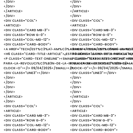
</DIV>
</DIV>
</DIV>
</DIV>
</ARTICLE>
</ARTICLE>
</DIV>
</DIV>
<DIV CLASS="COL">
<DIV CLASS="COL">
<ARTICLE>
<ARTICLE>
<DIV CLASS="CARD MB-3">
<DIV CLASS="CARD MB-3">
<DIV CLASS="ROW G-0">
<DIV CLASS="ROW G-0">
<DIV CLASS="COL-MD-12">
<DIV CLASS="COL-MD-12">
<DIV CLASS="CARD-BODY">
<DIV CLASS="CARD-BODY">
<A HREF="TECH/EST%C3%A1-AM%C3%A9RICA-LATINA-LISTA-PARA-LA-REVOL
<A HREF="TECH/EST%C3%A1-AM%C3%
<H6 CLASS="CARD-TITLE-ARTICLE">¿ESTÁ AMÉRICA LATINA LISTA PARA LA RE
<H6 CLASS="CARD-TITLE-ARTICLE">¿E
<P CLASS="CARD-TEXT ONELINE"><SMALL CLASS="TEXT-CATEGORY"><A H
<P CLASS="CARD-TEXT ONELINE"><
PARA-LA-REVOLUCI%C3%B3N-DE-LA-INTELIGENCIA-ARTIFICIAL">TECH</A></
PARA-LA-REVOLUCI%C3%B3N-DE-LA-I
CLOCK-O"></I> 09/04/2025</SMALL></P>
CLOCK-O"></I> 09/04/2025</SMALL
<DIV CLASS="LINE3"></DIV>
<DIV CLASS="LINE3"></DIV>
</DIV>
</DIV>
</DIV>
</DIV>
</DIV>
</DIV>
</DIV>
</DIV>
</ARTICLE>
</ARTICLE>
</DIV>
</DIV>
<DIV CLASS="COL">
<DIV CLASS="COL">
<ARTICLE>
<ARTICLE>
<DIV CLASS="CARD MB-3">
<DIV CLASS="CARD MB-3">
<DIV CLASS="ROW G-0">
<DIV CLASS="ROW G-0">
<DIV CLASS="COL-MD-12">
<DIV CLASS="COL-MD-12">
<DIV CLASS="CARD-BODY">
<DIV CLASS="CARD-BODY">