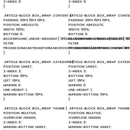
Z-INDEX: 0;
Z-INDEX: 0;
}
}
.ARTICLE-BLOCK .BOX_WRAP .CONTENT {
.ARTICLE-BLOCK .BOX_WRAP .CONTE
PADDING: 20PX 15PX 10PX;
PADDING: 20PX 15PX 10PX;
POSITION: ABSOLUTE;
POSITION: ABSOLUTE;
WIDTH: 100%;
WIDTH: 100%;
BOTTOM: 0;
BOTTOM: 0;
BACKGROUND: LINEAR-GRADIENT( 180DEG,TRANSPARENT 0,RGBA(0,0,0,.65) 70
BACKGROUND: LINEAR-GRADIENT( 180D
FILTER:
FILTER:
PROGID:DXIMAGETRANSFORM.MICROSOFT.GRADIENT(STARTCOLORSTR="#00
PROGID:DXIMAGETRANSFORM.MICROS
}
}
.ARTICLE-BLOCK .BOX_WRAP .CATEGORY {
.ARTICLE-BLOCK .BOX_WRAP .CATEG
POSITION: UNSET;
POSITION: UNSET;
Z-INDEX: 3;
Z-INDEX: 3;
BOTTOM: 10PX;
BOTTOM: 10PX;
LEFT: 10PX;
LEFT: 10PX;
MARGIN: 0;
MARGIN: 0;
LINE-HEIGHT: 1;
LINE-HEIGHT: 1;
MARGIN-BOTTOM: 10PX;
MARGIN-BOTTOM: 10PX;
}
}
.ARTICLE-BLOCK .BOX_WRAP .THUMB {
.ARTICLE-BLOCK .BOX_WRAP .THUMB
POSITION: RELATIVE;
POSITION: RELATIVE;
OVERFLOW: HIDDEN;
OVERFLOW: HIDDEN;
Z-INDEX: 0;
Z-INDEX: 0;
MARGIN-BOTTOM: UNSET;
MARGIN-BOTTOM: UNSET;