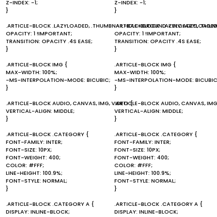
Z-INDEX: -1;
Z-INDEX: -1;
}
}
.ARTICLE-BLOCK .LAZYLOADED, .THUMBNAIL-BACKGROUND > DIV.LAZYLOADED
.ARTICLE-BLOCK .LAZYLOADED, .THU
OPACITY: 1 !IMPORTANT;
OPACITY: 1 !IMPORTANT;
TRANSITION: OPACITY .4S EASE;
TRANSITION: OPACITY .4S EASE;
}
}
.ARTICLE-BLOCK IMG {
.ARTICLE-BLOCK IMG {
MAX-WIDTH: 100%;
MAX-WIDTH: 100%;
-MS-INTERPOLATION-MODE: BICUBIC;
-MS-INTERPOLATION-MODE: BICUBIC
}
}
.ARTICLE-BLOCK AUDIO, CANVAS, IMG, VIDEO {
.ARTICLE-BLOCK AUDIO, CANVAS, IMG
VERTICAL-ALIGN: MIDDLE;
VERTICAL-ALIGN: MIDDLE;
}
}
.ARTICLE-BLOCK .CATEGORY {
.ARTICLE-BLOCK .CATEGORY {
FONT-FAMILY: INTER;
FONT-FAMILY: INTER;
FONT-SIZE: 10PX;
FONT-SIZE: 10PX;
FONT-WEIGHT: 400;
FONT-WEIGHT: 400;
COLOR: #FFF;
COLOR: #FFF;
LINE-HEIGHT: 100.9%;
LINE-HEIGHT: 100.9%;
FONT-STYLE: NORMAL;
FONT-STYLE: NORMAL;
}
}
.ARTICLE-BLOCK .CATEGORY A {
.ARTICLE-BLOCK .CATEGORY A {
DISPLAY: INLINE-BLOCK;
DISPLAY: INLINE-BLOCK;