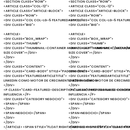
<SECTION CLASS="ROW">
<SECTION CLASS="ROW">
<ARTICLE CLASS="COL-12">
<ARTICLE CLASS="COL-12">
<ARTICLE CLASS="ARTICLE-BLOCK">
<ARTICLE CLASS="ARTICLE-BLOCK">
<DIV CLASS="ROW">
<DIV CLASS="ROW">
<DIV CLASS="COL COL-LG-5 FEATUREDARTICLE">
<DIV CLASS="COL COL-LG-5 FEATUR
<DIV CLASS="BIG">
<DIV CLASS="BIG">
<ARTICLE>
<ARTICLE>
<DIV CLASS="BOX_WRAP">
<DIV CLASS="BOX_WRAP">
<DIV CLASS="THUMB">
<DIV CLASS="THUMB">
<DIV CLASS="THUMBNAIL-CONTAINER ANIMATE-LAZY"><IMG SRC="/MEDIA/W
<DIV CLASS="THUMBNAIL-CONTAINER
SIZE:COVER"></DIV>
SIZE:COVER"></DIV>
</DIV>
</DIV>
</DIV>
</DIV>
<DIV CLASS="CONTENT">
<DIV CLASS="CONTENT">
<DIV CLASS="CARD-BODY" STYLE="PADDING:0PX">
<DIV CLASS="CARD-BODY" STYLE="P
<DIV CLASS="FEATUREDARTICLETITLE">
<DIV CLASS="FEATUREDARTICLETITLE"
LINKEDIN COMO MOTOR DE CRECIMIENTO B2B EN MÉXICO
LINKEDIN COMO MOTOR DE CRECIMIE
</DIV>
</DIV>
<P CLASS="CARD-FEATURED-DESCRIPTION">LA RED PROFESIONAL SE CONSO
<P CLASS="CARD-FEATURED-DESCRIP
INFLUENCIA.</P>
INFLUENCIA.</P>
<DIV CLASS="CATEGORY NEGOCIO">
<DIV CLASS="CATEGORY NEGOCIO">
<SPAN></SPAN>
<SPAN></SPAN>
</DIV>
</DIV>
<SPAN>NEGOCIO</SPAN>
<SPAN>NEGOCIO</SPAN>
</DIV>
</DIV>
</DIV>
</DIV>
</ARTICLE> <SPAN STYLE="FLOAT:RIGHT;PADDING-RIGHT:25PX"><I CLASS="F
</ARTICLE> <SPAN STYLE="FLOAT:RI