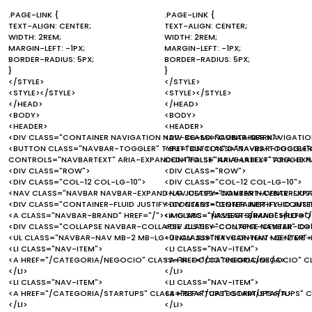
.PAGE-LINK {
.PAGE-LINK {
TEXT-ALIGN: CENTER;
TEXT-ALIGN: CENTER;
WIDTH: 2REM;
WIDTH: 2REM;
MARGIN-LEFT: -1PX;
MARGIN-LEFT: -1PX;
BORDER-RADIUS: 5PX;
BORDER-RADIUS: 5PX;
}
}
</STYLE>
</STYLE>
<STYLE></STYLE>
<STYLE></STYLE>
</HEAD>
</HEAD>
<BODY>
<BODY>
<HEADER>
<HEADER>
<DIV CLASS="CONTAINER NAVIGATION NAV-BG-MX NAVBAR-DARK">
<DIV CLASS="CONTAINER NAVIGATI
<BUTTON CLASS="NAVBAR-TOGGLER" TYPE="BUTTON" DATA-BS-TOGGLE="C
<BUTTON CLASS="NAVBAR-TOGGLER"
CONTROLS="NAVBARTEXT" ARIA-EXPANDED="FALSE" ARIA-LABEL="TOGGLE 
CONTROLS="NAVBARTEXT" ARIA-EXP
<DIV CLASS="ROW">
<DIV CLASS="ROW">
<DIV CLASS="COL-12 COL-LG-10">
<DIV CLASS="COL-12 COL-LG-10">
<NAV CLASS="NAVBAR NAVBAR-EXPAND-LG JUSTIFY-CONTENT-CENTER JUS
<NAV CLASS="NAVBAR NAVBAR-EXPA
<DIV CLASS="CONTAINER-FLUID JUSTIFY-CONTENT-CENTER JUSTIFY-CONTEN
<DIV CLASS="CONTAINER-FLUID JUS
<A CLASS="NAVBAR-BRAND" HREF="/"><IMG SRC="/ASSESTS/IMAGES/LOGO.
<A CLASS="NAVBAR-BRAND" HREF="/
<DIV CLASS="COLLAPSE NAVBAR-COLLAPSE JUSTIFY-CONTENT-CENTER" ID=
<DIV CLASS="COLLAPSE NAVBAR-COL
<UL CLASS="NAVBAR-NAV MB-2 MB-LG-0 NAV JUSTIFY-CONTENT-CENTER">
<UL CLASS="NAVBAR-NAV MB-2 MB-
<LI CLASS="NAV-ITEM">
<LI CLASS="NAV-ITEM">
<A HREF="/CATEGORIA/NEGOCIO" CLASS="NEGOCIO">NEGOCIO</A>
<A HREF="/CATEGORIA/NEGOCIO" 
</LI>
</LI>
<LI CLASS="NAV-ITEM">
<LI CLASS="NAV-ITEM">
<A HREF="/CATEGORIA/STARTUPS" CLASS="STARTUPS">STARTUPS</A>
<A HREF="/CATEGORIA/STARTUPS" 
</LI>
</LI>