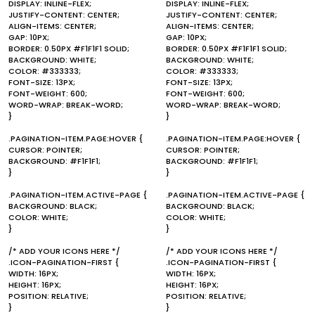
DISPLAY: INLINE-FLEX;
DISPLAY: INLINE-FLEX;
JUSTIFY-CONTENT: CENTER;
JUSTIFY-CONTENT: CENTER;
ALIGN-ITEMS: CENTER;
ALIGN-ITEMS: CENTER;
GAP: 10PX;
GAP: 10PX;
BORDER: 0.50PX #F1F1F1 SOLID;
BORDER: 0.50PX #F1F1F1 SOLID;
BACKGROUND: WHITE;
BACKGROUND: WHITE;
COLOR: #333333;
COLOR: #333333;
FONT-SIZE: 13PX;
FONT-SIZE: 13PX;
FONT-WEIGHT: 600;
FONT-WEIGHT: 600;
WORD-WRAP: BREAK-WORD;
WORD-WRAP: BREAK-WORD;
}
}
.PAGINATION-ITEM.PAGE:HOVER {
.PAGINATION-ITEM.PAGE:HOVER {
CURSOR: POINTER;
CURSOR: POINTER;
BACKGROUND: #F1F1F1;
BACKGROUND: #F1F1F1;
}
}
.PAGINATION-ITEM.ACTIVE-PAGE {
.PAGINATION-ITEM.ACTIVE-PAGE {
BACKGROUND: BLACK;
BACKGROUND: BLACK;
COLOR: WHITE;
COLOR: WHITE;
}
}
/* ADD YOUR ICONS HERE */
/* ADD YOUR ICONS HERE */
.ICON-PAGINATION-FIRST {
.ICON-PAGINATION-FIRST {
WIDTH: 16PX;
WIDTH: 16PX;
HEIGHT: 16PX;
HEIGHT: 16PX;
POSITION: RELATIVE;
POSITION: RELATIVE;
}
}