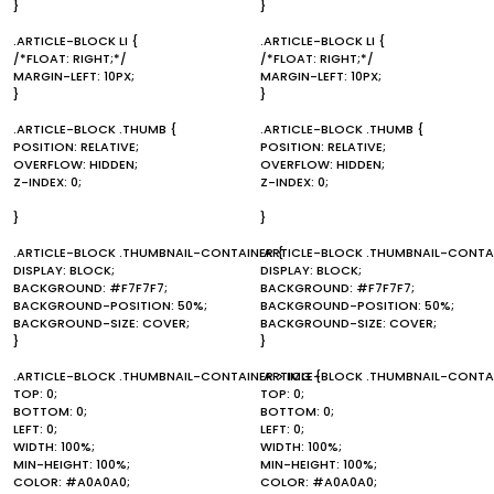
}
}
.ARTICLE-BLOCK LI {
.ARTICLE-BLOCK LI {
/*FLOAT: RIGHT;*/
/*FLOAT: RIGHT;*/
MARGIN-LEFT: 10PX;
MARGIN-LEFT: 10PX;
}
}
.ARTICLE-BLOCK .THUMB {
.ARTICLE-BLOCK .THUMB {
POSITION: RELATIVE;
POSITION: RELATIVE;
OVERFLOW: HIDDEN;
OVERFLOW: HIDDEN;
Z-INDEX: 0;
Z-INDEX: 0;
}
}
.ARTICLE-BLOCK .THUMBNAIL-CONTAINER {
.ARTICLE-BLOCK .THUMBNAIL-CONTAI
DISPLAY: BLOCK;
DISPLAY: BLOCK;
BACKGROUND: #F7F7F7;
BACKGROUND: #F7F7F7;
BACKGROUND-POSITION: 50%;
BACKGROUND-POSITION: 50%;
BACKGROUND-SIZE: COVER;
BACKGROUND-SIZE: COVER;
}
}
.ARTICLE-BLOCK .THUMBNAIL-CONTAINER > IMG {
.ARTICLE-BLOCK .THUMBNAIL-CONTAI
TOP: 0;
TOP: 0;
BOTTOM: 0;
BOTTOM: 0;
LEFT: 0;
LEFT: 0;
WIDTH: 100%;
WIDTH: 100%;
MIN-HEIGHT: 100%;
MIN-HEIGHT: 100%;
COLOR: #A0A0A0;
COLOR: #A0A0A0;