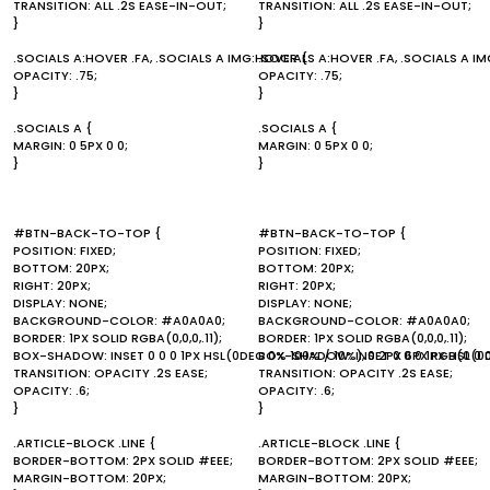
TRANSITION: ALL .2S EASE-IN-OUT;
TRANSITION: ALL .2S EASE-IN-OUT;
}
}
.SOCIALS A:HOVER .FA, .SOCIALS A IMG:HOVER {
.SOCIALS A:HOVER .FA, .SOCIALS A I
OPACITY: .75;
OPACITY: .75;
}
}
.SOCIALS A {
.SOCIALS A {
MARGIN: 0 5PX 0 0;
MARGIN: 0 5PX 0 0;
}
}
#BTN-BACK-TO-TOP {
#BTN-BACK-TO-TOP {
POSITION: FIXED;
POSITION: FIXED;
BOTTOM: 20PX;
BOTTOM: 20PX;
RIGHT: 20PX;
RIGHT: 20PX;
DISPLAY: NONE;
DISPLAY: NONE;
BACKGROUND-COLOR: #A0A0A0;
BACKGROUND-COLOR: #A0A0A0;
BORDER: 1PX SOLID RGBA(0,0,0,.11);
BORDER: 1PX SOLID RGBA(0,0,0,.11);
BOX-SHADOW: INSET 0 0 0 1PX HSL(0DEG 0% 100% / 10%), 0 2PX 6PX RGB(0 0 0
BOX-SHADOW: INSET 0 0 0 1PX HSL(0DE
TRANSITION: OPACITY .2S EASE;
TRANSITION: OPACITY .2S EASE;
OPACITY: .6;
OPACITY: .6;
}
}
.ARTICLE-BLOCK .LINE {
.ARTICLE-BLOCK .LINE {
BORDER-BOTTOM: 2PX SOLID #EEE;
BORDER-BOTTOM: 2PX SOLID #EEE;
MARGIN-BOTTOM: 20PX;
MARGIN-BOTTOM: 20PX;