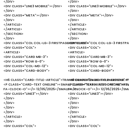
</DIV>
</DIV>
<DIV CLASS="LINE3 MOBIILE"></DIV>
<DIV CLASS="LINE3 MOBIILE"></DIV>
</DIV>
</DIV>
<DIV CLASS="META"></DIV>
<DIV CLASS="META"></DIV>
</DIV>
</DIV>
</ARTICLE>
</ARTICLE>
</ARTICLE>
</ARTICLE>
</SECTION>
</SECTION>
</DIV>
</DIV>
<DIV CLASS="COL COL-LG-3 FIRSTPAGEAERTICLES">
<DIV CLASS="COL COL-LG-3 FIRSTPA
<DIV CLASS="COL">
<DIV CLASS="COL">
<ARTICLE>
<ARTICLE>
<DIV CLASS="CARD MB-3">
<DIV CLASS="CARD MB-3">
<DIV CLASS="ROW G-0">
<DIV CLASS="ROW G-0">
<DIV CLASS="COL-MD-12">
<DIV CLASS="COL-MD-12">
<DIV CLASS="CARD-BODY">
<DIV CLASS="CARD-BODY">
<H6 CLASS="CARD-TITLE-ARTICLE">TRANSFORMACIÓN DIGITAL INCLUSIVA: PY
<H6 CLASS="CARD-TITLE-ARTICLE">T
<P CLASS="CARD-TEXT ONELINE"><SMALL CLASS="TEXT-CATEGORY">STARTUP
<P CLASS="CARD-TEXT ONELINE"><S
FA-CLOCK-O"></I> 12/05/2025</SMALL></P>
FA-CLOCK-O"></I> 12/05/2025</SM
<DIV CLASS="LINE3"></DIV>
<DIV CLASS="LINE3"></DIV>
</DIV>
</DIV>
</DIV>
</DIV>
</DIV>
</DIV>
</DIV>
</DIV>
</ARTICLE>
</ARTICLE>
</DIV>
</DIV>
<DIV CLASS="COL">
<DIV CLASS="COL">