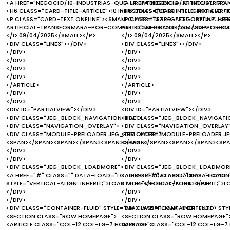
<A HREF="NEGOCIO/10-INDUSTRIAS-QUE-LA-INTELIGENCIA-ARTIFICIAL-T
<A HREF="NEGOCIO/10-INDUSTRIAS
<H6 CLASS="CARD-TITLE-ARTICLE">10 INDUSTRIAS QUE LA INTELIGENCIA A
<H6 CLASS="CARD-TITLE-ARTICLE">1
<P CLASS="CARD-TEXT ONELINE"><SMALL CLASS="TEXT-CATEGORY"><A HRE
<P CLASS="CARD-TEXT ONELINE"><S
ARTIFICIAL-TRANSFORMARA-POR-COMPLETO">NEGOCIO</A></SMALL> <SMAL
ARTIFICIAL-TRANSFORMARA-POR-CO
</I> 09/04/2025</SMALL></P>
</I> 09/04/2025</SMALL></P>
<DIV CLASS="LINE3"></DIV>
<DIV CLASS="LINE3"></DIV>
</DIV>
</DIV>
</DIV>
</DIV>
</DIV>
</DIV>
</DIV>
</DIV>
</ARTICLE>
</ARTICLE>
</DIV>
</DIV>
</DIV>
</DIV>
<DIV ID="PARTIALVIEW"></DIV>
<DIV ID="PARTIALVIEW"></DIV>
<DIV CLASS="JEG_BLOCK_NAVIGATION HIDE">
<DIV CLASS="JEG_BLOCK_NAVIGATIO
<DIV CLASS="NAVIGATION_OVERLAY">
<DIV CLASS="NAVIGATION_OVERLAY
<DIV CLASS="MODULE-PRELOADER JEG_PRELOADER">
<DIV CLASS="MODULE-PRELOADER J
<SPAN></SPAN><SPAN></SPAN><SPAN></SPAN>
<SPAN></SPAN><SPAN></SPAN><SP
</DIV>
</DIV>
</DIV>
</DIV>
<DIV CLASS="JEG_BLOCK_LOADMORE">
<DIV CLASS="JEG_BLOCK_LOADMOR
<A HREF="#" CLASS="" DATA-LOAD="LOAD MORE" DATA-LOADING="LOADING..
<A HREF="#" CLASS="" DATA-LOAD="
STYLE="VERTICAL-ALIGN: INHERIT;">LOAD MORE</FONT></FONT></A>
STYLE="VERTICAL-ALIGN: INHERIT;"
</DIV>
</DIV>
</DIV>
</DIV>
<DIV CLASS="CONTAINER-FLUID" STYLE="MAX-WIDTH: MAX-CONTENT;">
<DIV CLASS="CONTAINER-FLUID" ST
<SECTION CLASS="ROW HOMEPAGE">
<SECTION CLASS="ROW HOMEPAGE"
<ARTICLE CLASS="COL-12 COL-LG-7 HOMEPAGE">
<ARTICLE CLASS="COL-12 COL-LG-7