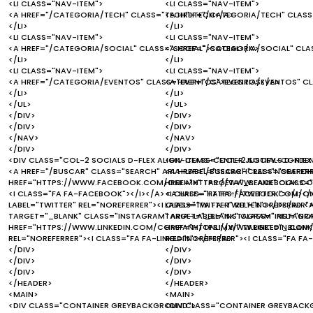
<LI CLASS="NAV-ITEM">
<LI CLASS="NAV-ITEM">
<A HREF="/CATEGORIA/TECH" CLASS="TECH">TECH</A>
<A HREF="/CATEGORIA/TECH" CLAS
</LI>
</LI>
<LI CLASS="NAV-ITEM">
<LI CLASS="NAV-ITEM">
<A HREF="/CATEGORIA/SOCIAL" CLASS="SOCIAL">SOCIAL</A>
<A HREF="/CATEGORIA/SOCIAL" CLA
</LI>
</LI>
<LI CLASS="NAV-ITEM">
<LI CLASS="NAV-ITEM">
<A HREF="/CATEGORIA/EVENTOS" CLASS="EVENTOS">EVENTOS</A>
<A HREF="/CATEGORIA/EVENTOS" C
</LI>
</LI>
</UL>
</UL>
</DIV>
</DIV>
</DIV>
</DIV>
</NAV>
</NAV>
</DIV>
</DIV>
<DIV CLASS="COL-2 SOCIALS D-FLEX ALIGN-ITEMS-CENTER JUSTIFY-CONTE
<DIV CLASS="COL-2 SOCIALS D-FLEX
<A HREF="/BUSCAR" CLASS="SEARCH" ARIA-LABEL="SEARCH" REL="NOREFERR
<A HREF="/BUSCAR" CLASS="SEARCH"
HREF="HTTPS://WWW.FACEBOOK.COM/ONLIMX" TARGET="_BLANK" CLASS="F
HREF="HTTPS://WWW.FACEBOOK.COM
<I CLASS="FA FA-FACEBOOK"></I></A> <A HREF="HTTPS://TWITTER.COM/ON
<I CLASS="FA FA-FACEBOOK"></I></
LABEL="TWITTER" REL="NOREFERRER"><I CLASS="FA FA-TWITTER"></I></A>
LABEL="TWITTER" REL="NOREFERRER"
TARGET="_BLANK" CLASS="INSTAGRAM" ARIA-LABEL="INSTAGRAM" REL="NOR
TARGET="_BLANK" CLASS="INSTAGRAM
HREF="HTTPS://WWW.LINKEDIN.COM/COMPANY/ONLIMX/" TARGET="_BLANK" C
HREF="HTTPS://WWW.LINKEDIN.COM/
REL="NOREFERRER"><I CLASS="FA FA-LINKEDIN"></I></A>
REL="NOREFERRER"><I CLASS="FA FA-
</DIV>
</DIV>
</DIV>
</DIV>
</DIV>
</DIV>
</HEADER>
</HEADER>
<MAIN>
<MAIN>
<DIV CLASS="CONTAINER GREYBACKGROUND">
<DIV CLASS="CONTAINER GREYBACK