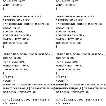
FONT-SIZE: 14PX;
FONT-SIZE: 14PX;
WIDTH: 200PX;
WIDTH: 200PX;
}
}
.SUBSCRIBE-FORM BUTTON {
.SUBSCRIBE-FORM BUTTON {
PADDING: 10PX 20PX;
PADDING: 10PX 20PX;
BACKGROUND-COLOR: #4CAF50;
BACKGROUND-COLOR: #4CAF50;
COLOR: #FFF;
COLOR: #FFF;
BORDER: NONE;
BORDER: NONE;
BORDER-RADIUS: 3PX;
BORDER-RADIUS: 3PX;
MARGIN-LEFT: 10PX;
MARGIN-LEFT: 10PX;
CURSOR: POINTER;
CURSOR: POINTER;
}
}
.SUBSCRIBE-FORM .CLOSE-BUTTON {
.SUBSCRIBE-FORM .CLOSE-BUTTON {
COLOR: #999;
COLOR: #999;
FONT-SIZE: 18PX;
FONT-SIZE: 18PX;
MARGIN-LEFT: 10PX;
MARGIN-LEFT: 10PX;
CURSOR: POINTER;
CURSOR: POINTER;
}
}
</STYLE>
</STYLE>
<SCRIPT>
<SCRIPT>
WINDOW.DATALAYER = WINDOW.DATALAYER || [];
WINDOW.DATALAYER = WINDOW.DATALA
FUNCTION GTAG() { DATALAYER.PUSH(ARGUMENTS); }
FUNCTION GTAG() { DATALAYER.PUS
GTAG('JS', NEW DATE());
GTAG('JS', NEW DATE());
GTAG('CONFIG', 'UA-164847336-1');
GTAG('CONFIG', 'UA-164847336-1');
</SCRIPT>
</SCRIPT>