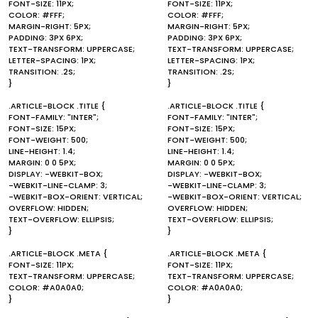
FONT-SIZE: 11PX;
FONT-SIZE: 11PX;
COLOR: #FFF;
COLOR: #FFF;
MARGIN-RIGHT: 5PX;
MARGIN-RIGHT: 5PX;
PADDING: 3PX 6PX;
PADDING: 3PX 6PX;
TEXT-TRANSFORM: UPPERCASE;
TEXT-TRANSFORM: UPPERCASE;
LETTER-SPACING: 1PX;
LETTER-SPACING: 1PX;
TRANSITION: .2S;
TRANSITION: .2S;
}
}
.ARTICLE-BLOCK .TITLE {
.ARTICLE-BLOCK .TITLE {
FONT-FAMILY: "INTER";
FONT-FAMILY: "INTER";
FONT-SIZE: 15PX;
FONT-SIZE: 15PX;
FONT-WEIGHT: 500;
FONT-WEIGHT: 500;
LINE-HEIGHT: 1.4;
LINE-HEIGHT: 1.4;
MARGIN: 0 0 5PX;
MARGIN: 0 0 5PX;
DISPLAY: -WEBKIT-BOX;
DISPLAY: -WEBKIT-BOX;
-WEBKIT-LINE-CLAMP: 3;
-WEBKIT-LINE-CLAMP: 3;
-WEBKIT-BOX-ORIENT: VERTICAL;
-WEBKIT-BOX-ORIENT: VERTICAL;
OVERFLOW: HIDDEN;
OVERFLOW: HIDDEN;
TEXT-OVERFLOW: ELLIPSIS;
TEXT-OVERFLOW: ELLIPSIS;
}
}
.ARTICLE-BLOCK .META {
.ARTICLE-BLOCK .META {
FONT-SIZE: 11PX;
FONT-SIZE: 11PX;
TEXT-TRANSFORM: UPPERCASE;
TEXT-TRANSFORM: UPPERCASE;
COLOR: #A0A0A0;
COLOR: #A0A0A0;
}
}