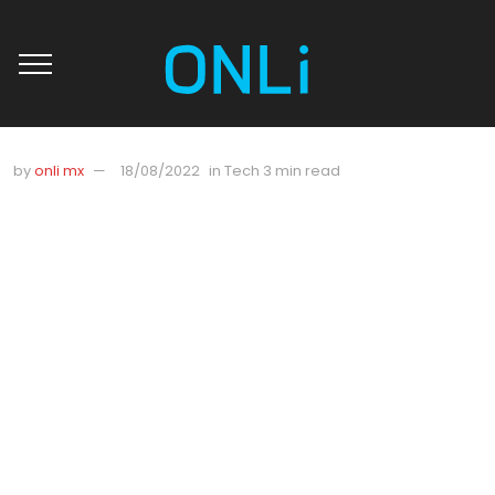
by
onli mx
18/08/2022
in
Tech
3 min read