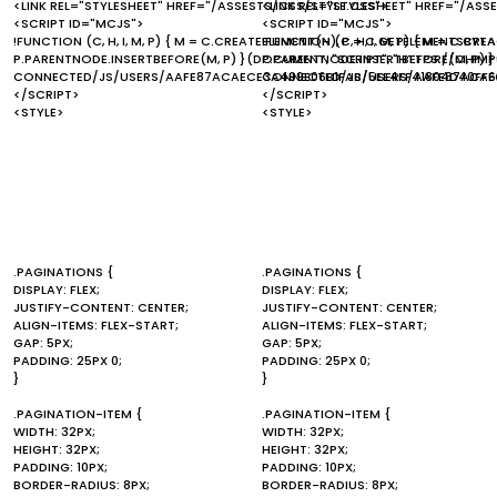
<LINK REL="STYLESHEET" HREF="/ASSESTS/CSS/STYLE.CSS">
<LINK REL="STYLESHEET" HREF="/ASS
<SCRIPT ID="MCJS">
<SCRIPT ID="MCJS">
!FUNCTION (C, H, I, M, P) { M = C.CREATEELEMENT(H), P = C.GETELEMENTSBYTA
!FUNCTION (C, H, I, M, P) { M = C.C
P.PARENTNODE.INSERTBEFORE(M, P) }(DOCUMENT, "SCRIPT", "HTTPS://CHI
P.PARENTNODE.INSERTBEFORE(M, P) 
CONNECTED/JS/USERS/AAFE87ACAECE3A499E06B1FAB/5EE4FF41804D40FF6
CONNECTED/JS/USERS/AAFE87ACAEC
</SCRIPT>
</SCRIPT>
<STYLE>
<STYLE>
.PAGINATIONS {
.PAGINATIONS {
DISPLAY: FLEX;
DISPLAY: FLEX;
JUSTIFY-CONTENT: CENTER;
JUSTIFY-CONTENT: CENTER;
ALIGN-ITEMS: FLEX-START;
ALIGN-ITEMS: FLEX-START;
GAP: 5PX;
GAP: 5PX;
PADDING: 25PX 0;
PADDING: 25PX 0;
}
}
.PAGINATION-ITEM {
.PAGINATION-ITEM {
WIDTH: 32PX;
WIDTH: 32PX;
HEIGHT: 32PX;
HEIGHT: 32PX;
PADDING: 10PX;
PADDING: 10PX;
BORDER-RADIUS: 8PX;
BORDER-RADIUS: 8PX;