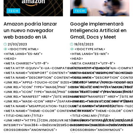
TECH
TECH
Amazon podría lanzar
Google implementará
un nuevo navegador
Inteligencia Artificial en
web basado en IA
Gmail, Docs y Meet
21/03/2023
19/03/2023
<!DOCTYPE HTML>
<!DOCTYPE HTML>
<HTML LANG="ES-MX">
<HTML LANG="ES-MX">
<HEAD>
<HEAD>
<META CHARSET="UTF-8">
<META CHARSET="UTF-8">
<META HTTP-EQUIV="X-UA-COMPATIBLE" CONTENT="IE=EDGE">
<META HTTP-EQUIV="X-UA-COMPATI
<META NAME="VIEWPORT" CONTENT="WIDTH=DEVICE-WIDTH, INITIAL-SCALE=
<META NAME="VIEWPORT" CONTENT="
<META NAME="DESCRIPTION" CONTENT="ONLI.MX">
<META NAME="DESCRIPTION" CONTEN
<LINK REL="APPLE-TOUCH-ICON" SIZES="180X180" HREF="/APPLE-TOUCH-IC
<LINK REL="APPLE-TOUCH-ICON" SIZ
<LINK REL="ICON" TYPE="IMAGE/PNG" SIZES="32X32" HREF="/FAVICON-32X3
<LINK REL="ICON" TYPE="IMAGE/PNG
<LINK REL="ICON" TYPE="IMAGE/PNG" SIZES="16X16" HREF="/FAVICON-16X16
<LINK REL="ICON" TYPE="IMAGE/PNG"
<LINK REL="MANIFEST" HREF="/SITE.WEBMANIFEST">
<LINK REL="MANIFEST" HREF="/SITE.
<LINK REL="MASK-ICON" HREF="/SAFARI-PINNED-TAB.SVG" COLOR="#5BBA
<LINK REL="MASK-ICON" HREF="/SA
<META NAME="MSAPPLICATION-TILECOLOR" CONTENT="#DA532C">
<META NAME="MSAPPLICATION-TIL
<META NAME="THEME-COLOR" CONTENT="#FFFFFF">
<META NAME="THEME-COLOR" CONT
<TITLE>ONLI.MX</TITLE>
<TITLE>ONLI.MX</TITLE>
<LINK HREF="HTTPS://CDN.JSDELIVR.NET/NPM/BOOTSTRAP@5.0.1/DIST/CSS/
<LINK HREF="HTTPS://CDN.JSDELIVR
INTEGRITY="SHA384-+0N0XVW2ESR5OOMGNYDNHZABDSOXXCVSN1TPPRVM
INTEGRITY="SHA384-+0N0XVW2ES
CROSSORIGIN="ANONYMOUS">
CROSSORIGIN="ANONYMOUS">