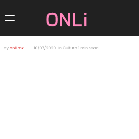
by
onli mx
10/07/2020
in
Cultura
1 min read