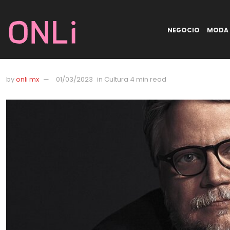
NEGOCIO
MODA
by
onli mx
01/03/2023
in
Cultura
4 min read