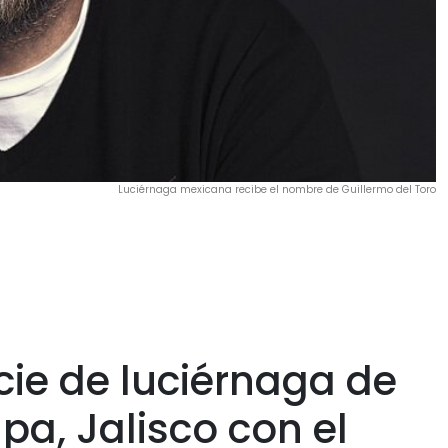
Luciérnaga mexicana recibe el nombre de Guillermo del Toro
ie de luciérnaga de
pa, Jalisco con el