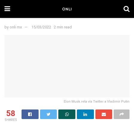
by
onli mx
15/03/2022
2 min read
Elon Musk reta vía Twitter a Vladimir Putin
58
SHARES