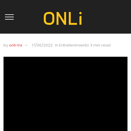
by
onli mx
17/06/2022
in
Entretenimiento
3 min read