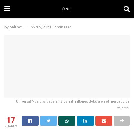
by
onli mx
22/09/2021
2 min read
Universal Music valuada en $ 55 mil millones debuta en el mercado de
valores.
17
SHARES