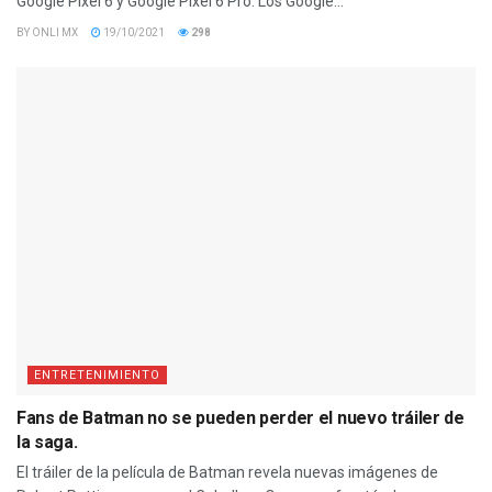
Google Píxel 6 y Google Píxel 6 Pro. Los Google...
BY
ONLI MX
19/10/2021
298
ENTRETENIMIENTO
Fans de Batman no se pueden perder el nuevo tráiler de
la saga.
El tráiler de la película de Batman revela nuevas imágenes de