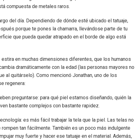
stá compuesta de metales raros.
argo del día. Dependiendo de dónde esté ubicado el tatuaje,
espués porque te pones la chamarra, llevándose parte de tu
perficie que pueda quedar atrapado en el borde de algo está
se estira en muchas dimensiones diferentes, que los humanos
cambia dramáticamente con la edad (las personas mayores no
gue al quitárselo). Como mencionó Jonathan, uno de los
se regenera:
deben preguntarse: para qué piel estamos diseñando, quién la
elven bastante complejos con bastante rapidez.
nología: es más fácil trabajar la tela que la piel. Las telas no
 se rompen tan fácilmente. También es un poco más indulgente
mpujar muy fuerte y hacer ese tatuaje en el material. Además,