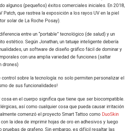
cido algunos (pequeños) éxitos comerciales iniciales. En 2018,
 Patch, que rastrea la exposición a los rayos UV en la piel
ctor solar de La Roche Posay).
diferencia entre un “portable” tecnológico (de salud) y un
to estético. Según Jonathan, un tatuaje inteligente debería
ualidades, un software de diseño gráfico fácil de dominar y
mporales con una amplia variedad de funciones (saltar
n drones)
control sobre la tecnología: no solo permiten personalizar el
ismo de sus funcionalidades!
 cosa en el cuerpo significa que tiene que ser biocompatible.
érgicas, así como cualquier cosa que pueda causar irritación
ginalmente comenzó el proyecto Smart Tattoo como
DuoSkin
con la idea de imprimir hojas de oro en adhesivos y luego
o pruebas de grafeno. Sin embargo, es difícil resaltar las