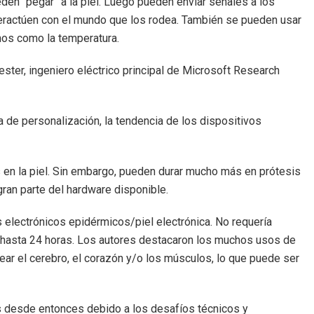
n “pegar” a la piel. Luego pueden enviar señales a los
nteractúen con el mundo que los rodea. También se pueden usar
nos como la temperatura.
ster, ingeniero eléctrico principal de Microsoft Research
ia de personalización, la tendencia de los dispositivos
es en la piel. Sin embargo, pueden durar mucho más en prótesis
gran parte del hardware disponible.
s electrónicos epidérmicos/piel electrónica. No requería
ba hasta 24 horas. Los autores destacaron los muchos usos de
ear el cerebro, el corazón y/o los músculos, lo que puede ser
 desde entonces debido a los desafíos técnicos y