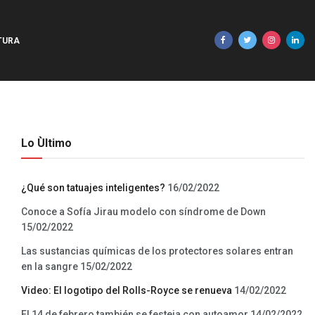
TURA
Lo Ùltimo
¿Qué son tatuajes inteligentes?
16/02/2022
Conoce a Sofía Jirau modelo con síndrome de Down
15/02/2022
Las sustancias químicas de los protectores solares entran
en la sangre
15/02/2022
Video: El logotipo del Rolls-Royce se renueva
14/02/2022
El 14 de febrero también se festeja con autoamor
14/02/2022