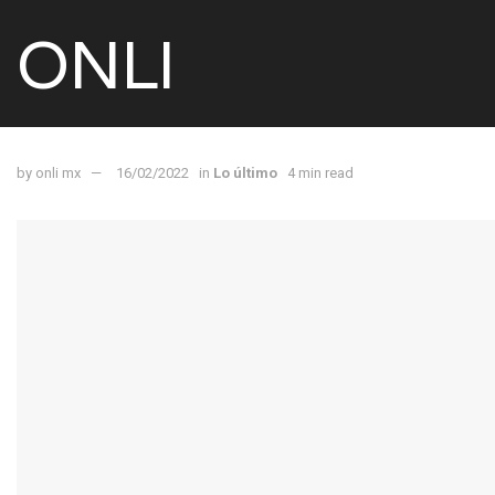
ONLI
by
onli mx
16/02/2022
in
Lo último
4 min read