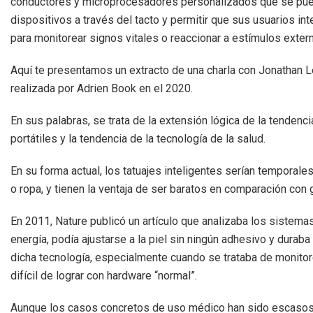
conductores y microprocesadores personalizados que se puede
dispositivos a través del tacto y permitir que sus usuarios i
para monitorear signos vitales o reaccionar a estímulos exter
Aquí te presentamos un extracto de una charla con Jonathan Le
realizada por Adrien Book en el 2020.
En sus palabras, se trata de la extensión lógica de la tendenc
portátiles y la tendencia de la tecnología de la salud.
En su forma actual, los tatuajes inteligentes serían temporal
o ropa, y tienen la ventaja de ser baratos en comparación con 
En 2011, Nature publicó un artículo que analizaba los sistema
energía, podía ajustarse a la piel sin ningún adhesivo y dura
dicha tecnología, especialmente cuando se trataba de monitor
difícil de lograr con hardware “normal”.
Aunque los casos concretos de uso médico han sido escasos