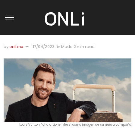
by
onli mx
17/04/2023
in
Moda
2 min read
Louis Vuitton ficha a Lionel Messi como imagen de su nueva campaña