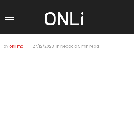
by
onli mx
27/12/2023
in
Negocio
5 min read