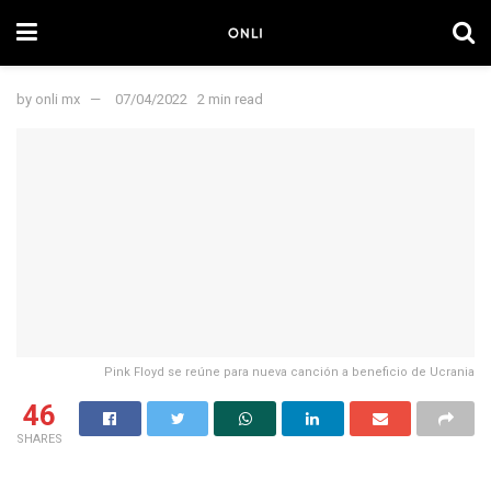
by
onli mx
07/04/2022
2 min read
Pink Floyd se reúne para nueva canción a beneficio de Ucrania
46
SHARES