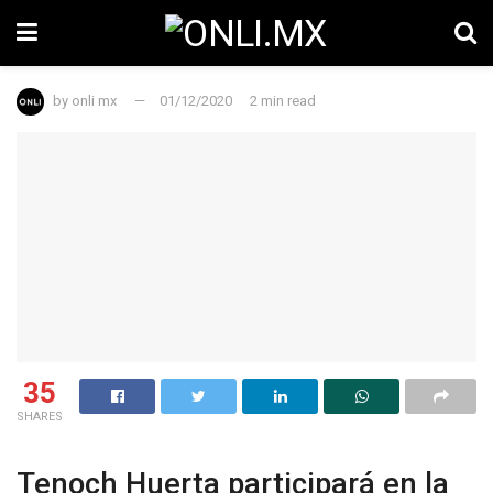
by
onli mx
01/12/2020
2 min read
35
SHARES
Tenoch Huerta participará en la