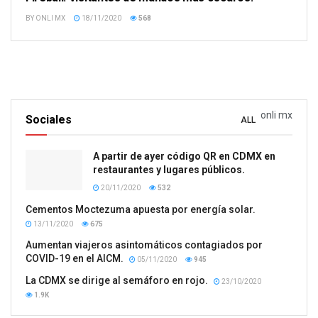
BY
ONLI MX
18/11/2020
568
onli mx
Sociales
ALL
A partir de ayer código QR en CDMX en
restaurantes y lugares públicos.
20/11/2020
532
Cementos Moctezuma apuesta por energía solar.
13/11/2020
675
Aumentan viajeros asintomáticos contagiados por
COVID-19 en el AICM.
05/11/2020
945
La CDMX se dirige al semáforo en rojo.
23/10/2020
1.9K