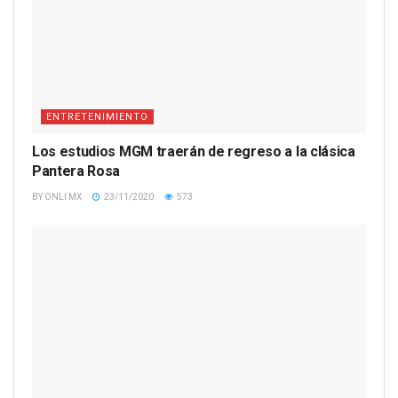
ENTRETENIMIENTO
Los estudios MGM traerán de regreso a la clásica
Pantera Rosa
BY
ONLI MX
23/11/2020
573