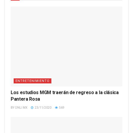
ENTRETENIMIENTO
Los estudios MGM traerán de regreso a la clásica
Pantera Rosa
BY
ONLI MX
23/11/2020
569