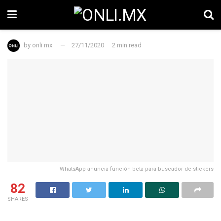
by
onli mx
27/11/2020
2 min read
WhatsApp anuncia función beta para buscador de stickers
82
SHARES