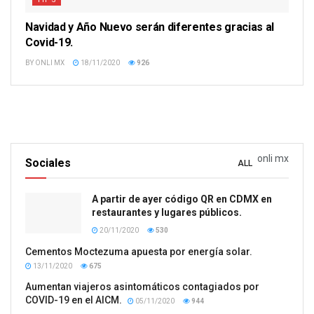
Navidad y Año Nuevo serán diferentes gracias al
Covid-19.
BY
ONLI MX
18/11/2020
926
onli mx
Sociales
ALL
A partir de ayer código QR en CDMX en
restaurantes y lugares públicos.
20/11/2020
530
Cementos Moctezuma apuesta por energía solar.
13/11/2020
675
Aumentan viajeros asintomáticos contagiados por
COVID-19 en el AICM.
05/11/2020
944