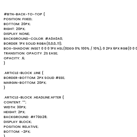
#BTN-BACK-TO-TOP {
POSITION: FIXED;
BOTTOM: 20PX;
RIGHT: 20PX;
DISPLAY: NONE;
BACKGROUND-COLOR: #A0A0A0;
BORDER: 1PX SOLID RGBA(0,0,0,.11);
BOX-SHADOW: INSET 0 0 0 1PX HSL(0DEG 0% 100% / 10%), 0 2PX 6PX RGB(0 0 0
TRANSITION: OPACITY .2S EASE;
OPACITY: .6;
}
.ARTICLE-BLOCK .LINE {
BORDER-BOTTOM: 2PX SOLID #EEE;
MARGIN-BOTTOM: 20PX;
}
.ARTICLE-BLOCK .HEADLINE:AFTER {
CONTENT: "";
WIDTH: 30PX;
HEIGHT: 2PX;
BACKGROUND: #F70D28;
DISPLAY: BLOCK;
POSITION: RELATIVE;
BOTTOM: -2PX;
}