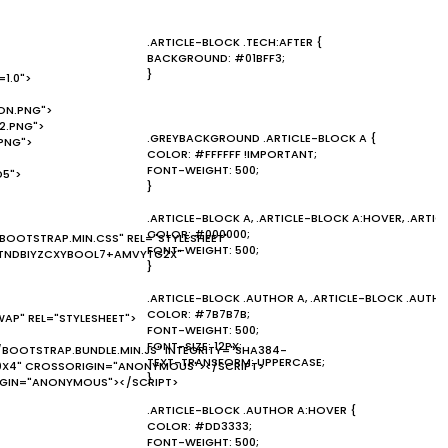
.ARTICLE-BLOCK .TECH:AFTER {
BACKGROUND: #01BFF3;
}
1.0">
ON.PNG">
2.PNG">
.GREYBACKGROUND .ARTICLE-BLOCK A {
.PNG">
COLOR: #FFFFFF !IMPORTANT;
FONT-WEIGHT: 500;
D5">
}
.ARTICLE-BLOCK A, .ARTICLE-BLOCK A:HOVER, .ARTIC
COLOR: #000000;
BOOTSTRAP.MIN.CSS" REL="STYLESHEET"
FONT-WEIGHT: 500;
TNDBIYZCXYBOOL7+AMVYTG2X"
}
.ARTICLE-BLOCK .AUTHOR A, .ARTICLE-BLOCK .AUTHOR
COLOR: #7B7B7B;
WAP" REL="STYLESHEET">
FONT-WEIGHT: 500;
FONT-SIZE: 12PX;
/BOOTSTRAP.BUNDLE.MIN.JS" INTEGRITY="SHA384-
TEXT-TRANSFORM: UPPERCASE;
0X4" CROSSORIGIN="ANONYMOUS"></SCRIPT>
}
IGIN="ANONYMOUS"></SCRIPT>
.ARTICLE-BLOCK .AUTHOR A:HOVER {
COLOR: #DD3333;
FONT-WEIGHT: 500;