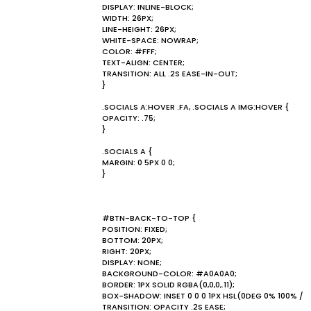
DISPLAY: INLINE-BLOCK;
WIDTH: 26PX;
LINE-HEIGHT: 26PX;
WHITE-SPACE: NOWRAP;
COLOR: #FFF;
TEXT-ALIGN: CENTER;
TRANSITION: ALL .2S EASE-IN-OUT;
}
.SOCIALS A:HOVER .FA, .SOCIALS A IMG:HOVER {
OPACITY: .75;
}
.SOCIALS A {
MARGIN: 0 5PX 0 0;
}
#BTN-BACK-TO-TOP {
POSITION: FIXED;
BOTTOM: 20PX;
RIGHT: 20PX;
DISPLAY: NONE;
BACKGROUND-COLOR: #A0A0A0;
BORDER: 1PX SOLID RGBA(0,0,0,.11);
BOX-SHADOW: INSET 0 0 0 1PX HSL(0DEG 0% 100% / 10%
TRANSITION: OPACITY .2S EASE;