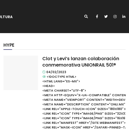
ULTURA
HYPE
Clot y Levi’s lanzan colaboración
conmemorativa UNIONRAIL 501®
04/02/2023
<!DOCTYPE HTML>
<HTML LANG="ES-MX">
<HEAD>
<META CHARSET="UTF-8">
<META HTTP-EQUIV="X-UA-COMPATIBLE" CONTENT=
<META NAME="VIEWPORT" CONTENT="WIDTH=DEVICE-W
<META NAME="DESCRIPTION" CONTENT="ONLI.MX">
<LINK REL="APPLE-TOUCH-ICON" SIZES="180X180" 
<LINK REL="ICON" TYPE="IMAGE/PNG" SIZES="32X32
<LINK REL="ICON" TYPE="IMAGE/PNG" SIZES="16X16"
<LINK REL="MANIFEST" HREF="/SITE.WEBMANIFEST">
<LINK REL="MASK-ICON" HREF="/SAFARI-PINNED-T