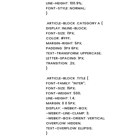
LINE-HEIGHT: 100.9%;
FONT-STYLE: NORMAL;
}
.ARTICLE-BLOCK .CATEGORY A {
DISPLAY: INLINE-BLOCK;
FONT-SIZE: 11PX;
COLOR: #FFF;
MARGIN-RIGHT: 5PX;
PADDING: 3PX 6PX;
TEXT-TRANSFORM: UPPERCASE;
LETTER-SPACING: 1PX;
TRANSITION: .2S;
}
.ARTICLE-BLOCK .TITLE {
FONT-FAMILY: "INTER";
FONT-SIZE: 15PX;
FONT-WEIGHT: 500;
LINE-HEIGHT: 1.4;
MARGIN: 0 0 5PX;
DISPLAY: -WEBKIT-BOX;
-WEBKIT-LINE-CLAMP: 3;
-WEBKIT-BOX-ORIENT: VERTICAL;
OVERFLOW: HIDDEN;
TEXT-OVERFLOW: ELLIPSIS;
}