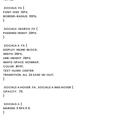
.SOCIALS .FA {
FONT-SIZE: 12PX;
BORDER-RADIUS: 100%;
}
.SOCIALS .SEARCH .FA {
PADDING-RIGHT: 20PX;
}
.SOCIALS A .FA {
DISPLAY: INLINE-BLOCK;
WIDTH: 26PX;
LINE-HEIGHT: 26PX;
WHITE-SPACE: NOWRAP;
COLOR: #FFF;
TEXT-ALIGN: CENTER;
TRANSITION: ALL .2S EASE-IN-OUT;
}
.SOCIALS A:HOVER .FA, .SOCIALS A IMG:HOVER {
OPACITY: .75;
}
.SOCIALS A {
MARGIN: 0 5PX 0 0;
}