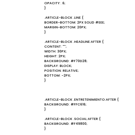
OPACITY: .6;
}
.ARTICLE-BLOCK .LINE {
BORDER-BOTTOM: 2PX SOLID #EEE;
MARGIN-BOTTOM: 20PX;
}
.ARTICLE-BLOCK .HEADLINE:AFTER {
CONTENT: "";
WIDTH: 30PX;
HEIGHT: 2PX;
BACKGROUND: #F70D28;
DISPLAY: BLOCK;
POSITION: RELATIVE;
BOTTOM: -2PX;
}
.ARTICLE-BLOCK .ENTRETENIMIENTO:AFTER {
BACKGROUND: #FFC616;
}
.ARTICLE-BLOCK .SOCIAL:AFTER {
BACKGROUND: #F49800;
}