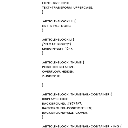
FONT-SIZE: 12PX;
TEXT-TRANSFORM: UPPERCASE;
}
.ARTICLE-BLOCK UL {
LIST-STYLE: NONE;
}
.ARTICLE-BLOCK LI {
/*FLOAT: RIGHT;*/
MARGIN-LEFT: 10PX;
}
.ARTICLE-BLOCK .THUMB {
POSITION: RELATIVE;
OVERFLOW: HIDDEN;
Z-INDEX: 0;
}
.ARTICLE-BLOCK .THUMBNAIL-CONTAINER {
DISPLAY: BLOCK;
BACKGROUND: #F7F7F7;
BACKGROUND-POSITION: 50%;
BACKGROUND-SIZE: COVER;
}
.ARTICLE-BLOCK .THUMBNAIL-CONTAINER > IMG {