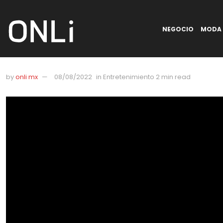
NEGOCIO
MODA
by
onli mx
08/08/2022
in
Entretenimiento
2 min read