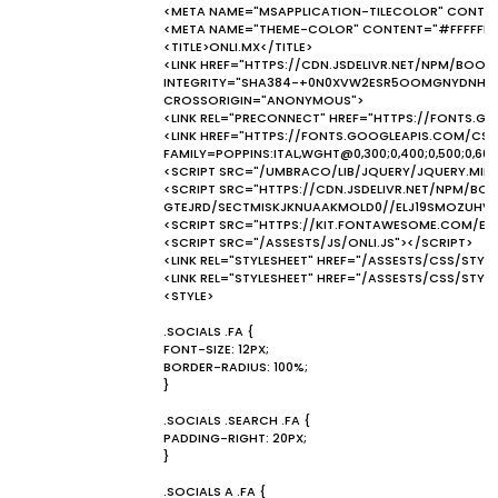
<META NAME="MSAPPLICATION-TILECOLOR" CONTE
<META NAME="THEME-COLOR" CONTENT="#FFFFFF"
<TITLE>ONLI.MX</TITLE>
<LINK HREF="HTTPS://CDN.JSDELIVR.NET/NPM/BOOT
INTEGRITY="SHA384-+0N0XVW2ESR5OOMGNYDNHZ
CROSSORIGIN="ANONYMOUS">
<LINK REL="PRECONNECT" HREF="HTTPS://FONTS.GS
<LINK HREF="HTTPS://FONTS.GOOGLEAPIS.COM/CSS
FAMILY=POPPINS:ITAL,WGHT@0,300;0,400;0,500;0,600
<SCRIPT SRC="/UMBRACO/LIB/JQUERY/JQUERY.MIN.
<SCRIPT SRC="HTTPS://CDN.JSDELIVR.NET/NPM/BOO
GTEJRD/SECTMISKJKNUAAKMOLD0//ELJ19SMOZUHV6
<SCRIPT SRC="HTTPS://KIT.FONTAWESOME.COM/E1
<SCRIPT SRC="/ASSESTS/JS/ONLI.JS"></SCRIPT>
<LINK REL="STYLESHEET" HREF="/ASSESTS/CSS/STYLE
<LINK REL="STYLESHEET" HREF="/ASSESTS/CSS/STYLS
<STYLE>
.SOCIALS .FA {
FONT-SIZE: 12PX;
BORDER-RADIUS: 100%;
}
.SOCIALS .SEARCH .FA {
PADDING-RIGHT: 20PX;
}
.SOCIALS A .FA {