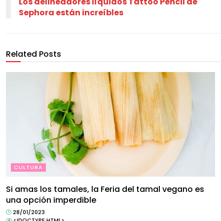
Los delineadores líquidos Tattoo Pencil de
Sephora están increíbles
Related Posts
CULTURA
Si amas los tamales, la Feria del tamal vegano es
una opción imperdible
28/01/2023
<!DOCTYPE HTML>