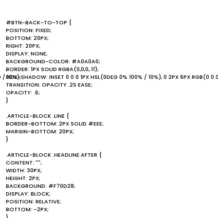
#BTN-BACK-TO-TOP {
POSITION: FIXED;
BOTTOM: 20PX;
RIGHT: 20PX;
DISPLAY: NONE;
BACKGROUND-COLOR: #A0A0A0;
BORDER: 1PX SOLID RGBA(0,0,0,.11);
 / 10%);
BOX-SHADOW: INSET 0 0 0 1PX HSL(0DEG 0% 100% / 10%), 0 2PX 6PX RGB(0 0 0
TRANSITION: OPACITY .2S EASE;
OPACITY: .6;
}
.ARTICLE-BLOCK .LINE {
BORDER-BOTTOM: 2PX SOLID #EEE;
MARGIN-BOTTOM: 20PX;
}
.ARTICLE-BLOCK .HEADLINE:AFTER {
CONTENT: "";
WIDTH: 30PX;
HEIGHT: 2PX;
BACKGROUND: #F70D28;
DISPLAY: BLOCK;
POSITION: RELATIVE;
BOTTOM: -2PX;
}