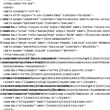
<HTML LANG="ES-MX">
<HEAD>
<META CHARSET="UTF-8">
<META HTTP-EQUIV="X-UA-COMPATIBLE" CONTENT="IE=EDGE">
1.0">
<META NAME="VIEWPORT" CONTENT="WIDTH=DEVICE-WIDTH, INITIAL-SCALE=
<META NAME="DESCRIPTION" CONTENT="ONLI.MX">
ON.PNG">
<LINK REL="APPLE-TOUCH-ICON" SIZES="180X180" HREF="/APPLE-TOUCH-IC
2.PNG">
<LINK REL="ICON" TYPE="IMAGE/PNG" SIZES="32X32" HREF="/FAVICON-32X3
.PNG">
<LINK REL="ICON" TYPE="IMAGE/PNG" SIZES="16X16" HREF="/FAVICON-16X16
<LINK REL="MANIFEST" HREF="/SITE.WEBMANIFEST">
D5">
<LINK REL="MASK-ICON" HREF="/SAFARI-PINNED-TAB.SVG" COLOR="#5BBA
<META NAME="MSAPPLICATION-TILECOLOR" CONTENT="#DA532C">
<META NAME="THEME-COLOR" CONTENT="#FFFFFF">
<TITLE>ONLI.MX</TITLE>
BOOTSTRAP.MIN.CSS" REL="STYLESHEET"
<LINK HREF="HTTPS://CDN.JSDELIVR.NET/NPM/BOOTSTRAP@5.0.1/DIST/CSS/
TNDBIYZCXYBOOL7+AMVYTG2X"
INTEGRITY="SHA384-+0N0XVW2ESR5OOMGNYDNHZABDSOXXCVSN1TPPRVM
CROSSORIGIN="ANONYMOUS">
<LINK REL="PRECONNECT" HREF="HTTPS://FONTS.GSTATIC.COM">
<LINK HREF="HTTPS://FONTS.GOOGLEAPIS.COM/CSS2?
WAP" REL="STYLESHEET">
FAMILY=POPPINS:ITAL,WGHT@0,300;0,400;0,500;0,600;0,700;1,100&DISPLAY=S
<SCRIPT SRC="/UMBRACO/LIB/JQUERY/JQUERY.MIN.JS"></SCRIPT>
/BOOTSTRAP.BUNDLE.MIN.JS" INTEGRITY="SHA384-
<SCRIPT SRC="HTTPS://CDN.JSDELIVR.NET/NPM/BOOTSTRAP@5.0.1/DIST/JS
0X4" CROSSORIGIN="ANONYMOUS"></SCRIPT>
GTEJRD/SECTMISKJKNUAAKMOLD0//ELJ19SMOZUHV6Z3IEHDS+3ULB9BN9PLX
IGIN="ANONYMOUS"></SCRIPT>
<SCRIPT SRC="HTTPS://KIT.FONTAWESOME.COM/E176B64CEF.JS" CROSSOR
<SCRIPT SRC="/ASSESTS/JS/ONLI.JS"></SCRIPT>
<LINK REL="STYLESHEET" HREF="/ASSESTS/CSS/STYLES.MIN.CSS">
<LINK REL="STYLESHEET" HREF="/ASSESTS/CSS/STYLS.CSS">
<STYLE>