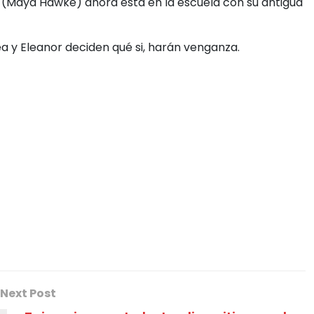
r (Maya Hawke) ahora está en la escuela con su antigua
 y Eleanor deciden qué si, harán venganza.
Next Post