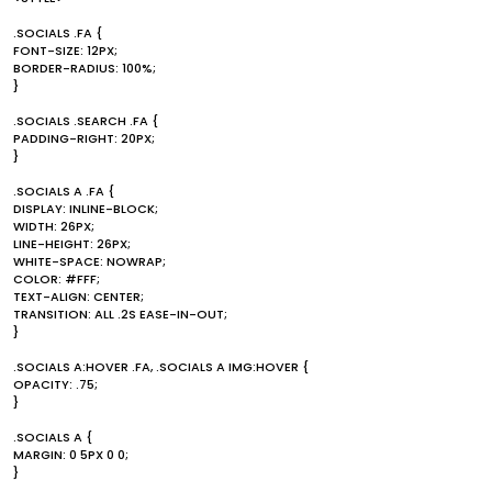
.SOCIALS .FA {
FONT-SIZE: 12PX;
BORDER-RADIUS: 100%;
}
.SOCIALS .SEARCH .FA {
PADDING-RIGHT: 20PX;
}
.SOCIALS A .FA {
DISPLAY: INLINE-BLOCK;
WIDTH: 26PX;
LINE-HEIGHT: 26PX;
WHITE-SPACE: NOWRAP;
COLOR: #FFF;
TEXT-ALIGN: CENTER;
TRANSITION: ALL .2S EASE-IN-OUT;
}
.SOCIALS A:HOVER .FA, .SOCIALS A IMG:HOVER {
OPACITY: .75;
}
.SOCIALS A {
MARGIN: 0 5PX 0 0;
}