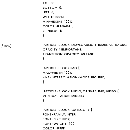
TOP: 0;
BOTTOM: 0;
LEFT: 0;
WIDTH: 100%;
MIN-HEIGHT: 100%;
COLOR: #A0A0A0;
Z-INDEX: -1;
}
.ARTICLE-BLOCK .LAZYLOADED, .THUMBNAIL-BACKGR
 / 10%);
OPACITY: 1 !IMPORTANT;
TRANSITION: OPACITY .4S EASE;
}
.ARTICLE-BLOCK IMG {
MAX-WIDTH: 100%;
-MS-INTERPOLATION-MODE: BICUBIC;
}
.ARTICLE-BLOCK AUDIO, CANVAS, IMG, VIDEO {
VERTICAL-ALIGN: MIDDLE;
}
.ARTICLE-BLOCK .CATEGORY {
FONT-FAMILY: INTER;
FONT-SIZE: 10PX;
FONT-WEIGHT: 400;
COLOR: #FFF;