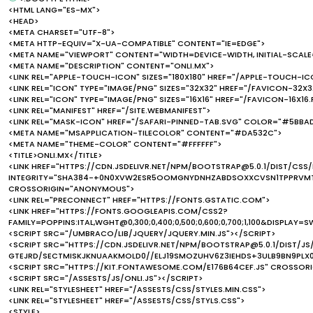
<HTML LANG="ES-MX">
<HEAD>
<META CHARSET="UTF-8">
<META HTTP-EQUIV="X-UA-COMPATIBLE" CONTENT="IE=EDGE">
<META NAME="VIEWPORT" CONTENT="WIDTH=DEVICE-WIDTH, INITIAL-SCALE=
<META NAME="DESCRIPTION" CONTENT="ONLI.MX">
<LINK REL="APPLE-TOUCH-ICON" SIZES="180X180" HREF="/APPLE-TOUCH-IC
<LINK REL="ICON" TYPE="IMAGE/PNG" SIZES="32X32" HREF="/FAVICON-32X3
<LINK REL="ICON" TYPE="IMAGE/PNG" SIZES="16X16" HREF="/FAVICON-16X16
<LINK REL="MANIFEST" HREF="/SITE.WEBMANIFEST">
<LINK REL="MASK-ICON" HREF="/SAFARI-PINNED-TAB.SVG" COLOR="#5BBA
<META NAME="MSAPPLICATION-TILECOLOR" CONTENT="#DA532C">
<META NAME="THEME-COLOR" CONTENT="#FFFFFF">
<TITLE>ONLI.MX</TITLE>
<LINK HREF="HTTPS://CDN.JSDELIVR.NET/NPM/BOOTSTRAP@5.0.1/DIST/CSS/
INTEGRITY="SHA384-+0N0XVW2ESR5OOMGNYDNHZABDSOXXCVSN1TPPRVM
CROSSORIGIN="ANONYMOUS">
<LINK REL="PRECONNECT" HREF="HTTPS://FONTS.GSTATIC.COM">
<LINK HREF="HTTPS://FONTS.GOOGLEAPIS.COM/CSS2?
FAMILY=POPPINS:ITAL,WGHT@0,300;0,400;0,500;0,600;0,700;1,100&DISPLAY=S
<SCRIPT SRC="/UMBRACO/LIB/JQUERY/JQUERY.MIN.JS"></SCRIPT>
<SCRIPT SRC="HTTPS://CDN.JSDELIVR.NET/NPM/BOOTSTRAP@5.0.1/DIST/JS
GTEJRD/SECTMISKJKNUAAKMOLD0//ELJ19SMOZUHV6Z3IEHDS+3ULB9BN9PLX
<SCRIPT SRC="HTTPS://KIT.FONTAWESOME.COM/E176B64CEF.JS" CROSSOR
<SCRIPT SRC="/ASSESTS/JS/ONLI.JS"></SCRIPT>
<LINK REL="STYLESHEET" HREF="/ASSESTS/CSS/STYLES.MIN.CSS">
<LINK REL="STYLESHEET" HREF="/ASSESTS/CSS/STYLS.CSS">
<STYLE>