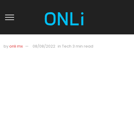
by
onli mx
08/08/2022
in
Tech
3 min read