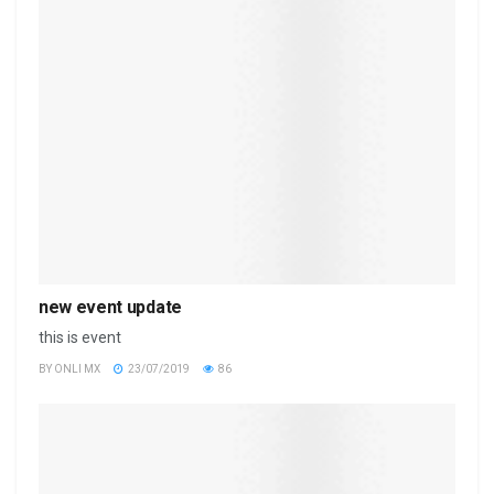
new event update
this is event
BY
ONLI MX
23/07/2019
86