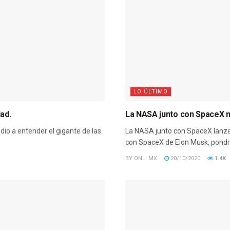
LO ÚLTIMO
ad.
La NASA junto con SpaceX me
dio a entender el gigante de las
La NASA junto con SpaceX lanzará
con SpaceX de Elon Musk, pondrán
BY
ONLI MX
20/10/2020
1.4K