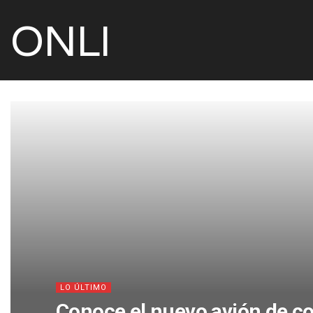
ONLI
LO ÚLTIMO
Conoce el nuevo avión de c