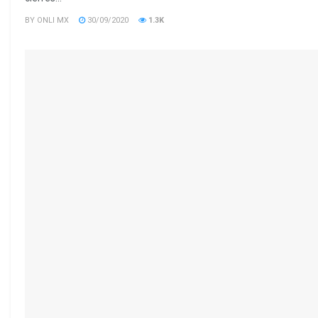
BY
ONLI MX
30/09/2020
1.3K