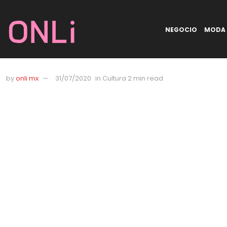
NEGOCIO
MODA
by
onli mx
31/07/2020
in
Cultura
2 min read