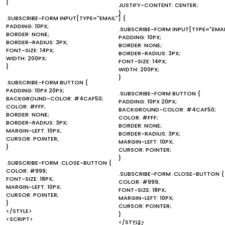
}
JUSTIFY-CONTENT: CENTER;
}
.SUBSCRIBE-FORM INPUT[TYPE="EMAIL"] {
PADDING: 10PX;
.SUBSCRIBE-FORM INPUT[TYPE="EMAI
BORDER: NONE;
PADDING: 10PX;
BORDER-RADIUS: 3PX;
BORDER: NONE;
FONT-SIZE: 14PX;
BORDER-RADIUS: 3PX;
WIDTH: 200PX;
FONT-SIZE: 14PX;
}
WIDTH: 200PX;
}
.SUBSCRIBE-FORM BUTTON {
PADDING: 10PX 20PX;
.SUBSCRIBE-FORM BUTTON {
BACKGROUND-COLOR: #4CAF50;
PADDING: 10PX 20PX;
COLOR: #FFF;
BACKGROUND-COLOR: #4CAF50;
BORDER: NONE;
COLOR: #FFF;
BORDER-RADIUS: 3PX;
BORDER: NONE;
MARGIN-LEFT: 10PX;
BORDER-RADIUS: 3PX;
CURSOR: POINTER;
MARGIN-LEFT: 10PX;
}
CURSOR: POINTER;
}
.SUBSCRIBE-FORM .CLOSE-BUTTON {
COLOR: #999;
.SUBSCRIBE-FORM .CLOSE-BUTTON {
FONT-SIZE: 18PX;
COLOR: #999;
MARGIN-LEFT: 10PX;
FONT-SIZE: 18PX;
CURSOR: POINTER;
MARGIN-LEFT: 10PX;
}
CURSOR: POINTER;
</STYLE>
}
<SCRIPT>
</STYLE>