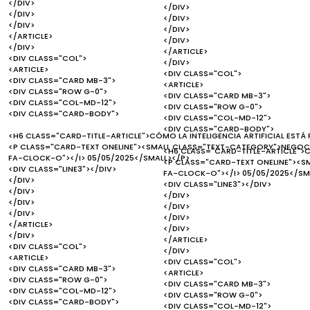
</DIV>
</DIV>
</DIV>
</DIV>
</DIV>
</DIV>
</ARTICLE>
</DIV>
</DIV>
</ARTICLE>
<DIV CLASS="COL">
</DIV>
<ARTICLE>
<DIV CLASS="COL">
<DIV CLASS="CARD MB-3">
<ARTICLE>
<DIV CLASS="ROW G-0">
<DIV CLASS="CARD MB-3">
<DIV CLASS="COL-MD-12">
<DIV CLASS="ROW G-0">
<DIV CLASS="CARD-BODY">
<DIV CLASS="COL-MD-12">
<DIV CLASS="CARD-BODY">
<H6 CLASS="CARD-TITLE-ARTICLE">CÓMO LA INTELIGENCIA ARTIFICIAL EST
<P CLASS="CARD-TEXT ONELINE"><SMALL CLASS="TEXT-CATEGORY">NEGOCI
<H6 CLASS="CARD-TITLE-ARTICLE">C
FA-CLOCK-O"></I> 05/05/2025</SMALL></P>
<P CLASS="CARD-TEXT ONELINE"><S
<DIV CLASS="LINE3"></DIV>
FA-CLOCK-O"></I> 05/05/2025</SM
</DIV>
<DIV CLASS="LINE3"></DIV>
</DIV>
</DIV>
</DIV>
</DIV>
</DIV>
</DIV>
</ARTICLE>
</DIV>
</DIV>
</ARTICLE>
<DIV CLASS="COL">
</DIV>
<ARTICLE>
<DIV CLASS="COL">
<DIV CLASS="CARD MB-3">
<ARTICLE>
<DIV CLASS="ROW G-0">
<DIV CLASS="CARD MB-3">
<DIV CLASS="COL-MD-12">
<DIV CLASS="ROW G-0">
<DIV CLASS="CARD-BODY">
<DIV CLASS="COL-MD-12">