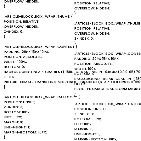
OVERFLOW: HIDDEN;
POSITION: RELATIVE;
}
OVERFLOW: HIDDEN;
}
.ARTICLE-BLOCK .BOX_WRAP .THUMB {
POSITION: RELATIVE;
.ARTICLE-BLOCK .BOX_WRAP .THUMB
OVERFLOW: HIDDEN;
POSITION: RELATIVE;
Z-INDEX: 0;
OVERFLOW: HIDDEN;
}
Z-INDEX: 0;
}
.ARTICLE-BLOCK .BOX_WRAP .CONTENT {
PADDING: 20PX 15PX 10PX;
.ARTICLE-BLOCK .BOX_WRAP .CONTE
POSITION: ABSOLUTE;
PADDING: 20PX 15PX 10PX;
WIDTH: 100%;
POSITION: ABSOLUTE;
BOTTOM: 0;
WIDTH: 100%;
BACKGROUND: LINEAR-GRADIENT( 180DEG,TRANSPARENT 0,RGBA(0,0,0,.65) 70
BOTTOM: 0;
FILTER:
BACKGROUND: LINEAR-GRADIENT( 180D
PROGID:DXIMAGETRANSFORM.MICROSOFT.GRADIENT(STARTCOLORSTR="#00
FILTER:
}
PROGID:DXIMAGETRANSFORM.MICROS
}
.ARTICLE-BLOCK .BOX_WRAP .CATEGORY {
POSITION: UNSET;
.ARTICLE-BLOCK .BOX_WRAP .CATEG
Z-INDEX: 3;
POSITION: UNSET;
BOTTOM: 10PX;
Z-INDEX: 3;
LEFT: 10PX;
BOTTOM: 10PX;
MARGIN: 0;
LEFT: 10PX;
LINE-HEIGHT: 1;
MARGIN: 0;
MARGIN-BOTTOM: 10PX;
LINE-HEIGHT: 1;
}
MARGIN-BOTTOM: 10PX;