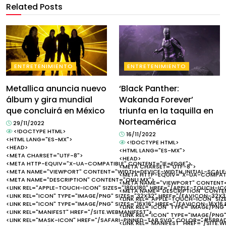
Related Posts
ENTRETENIMIENTO
ENTRETENIMIENTO
Metallica anuncia nuevo
‘Black Panther:
álbum y gira mundial
Wakanda Forever’
que concluirá en México
triunfa en la taquilla en
Norteamérica
29/11/2022
<!DOCTYPE HTML>
16/11/2022
<HTML LANG="ES-MX">
<!DOCTYPE HTML>
<HEAD>
<HTML LANG="ES-MX">
<META CHARSET="UTF-8">
<HEAD>
<META HTTP-EQUIV="X-UA-COMPATIBLE" CONTENT="IE=EDGE">
<META CHARSET="UTF-8">
<META NAME="VIEWPORT" CONTENT="WIDTH=DEVICE-WIDTH, INITIAL-SCALE=
<META HTTP-EQUIV="X-UA-COMPATI
<META NAME="DESCRIPTION" CONTENT="ONLI.MX">
<META NAME="VIEWPORT" CONTENT="
<LINK REL="APPLE-TOUCH-ICON" SIZES="180X180" HREF="/APPLE-TOUCH-IC
<META NAME="DESCRIPTION" CONTEN
<LINK REL="ICON" TYPE="IMAGE/PNG" SIZES="32X32" HREF="/FAVICON-32X3
<LINK REL="APPLE-TOUCH-ICON" SIZ
<LINK REL="ICON" TYPE="IMAGE/PNG" SIZES="16X16" HREF="/FAVICON-16X16
<LINK REL="ICON" TYPE="IMAGE/PNG
<LINK REL="MANIFEST" HREF="/SITE.WEBMANIFEST">
<LINK REL="ICON" TYPE="IMAGE/PNG"
<LINK REL="MASK-ICON" HREF="/SAFARI-PINNED-TAB.SVG" COLOR="#5BBA
<LINK REL="MANIFEST" HREF="/SITE.