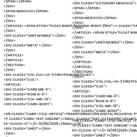
<SPAN></SPAN>
<DIV CLASS="CATEGORY NEGOCIO">
</DIV>
<SPAN></SPAN>
<SPAN>NEGOCIO</SPAN>
</DIV>
</DIV>
<SPAN>NEGOCIO</SPAN>
</DIV>
</DIV>
</ARTICLE> <SPAN STYLE="FLOAT:RIGHT;PADDING-RIGHT:25PX"><I CLASS="F
</DIV>
</DIV>
</ARTICLE> <SPAN STYLE="FLOAT:RI
<DIV CLASS="LINE3 MOBIILE"></DIV>
</DIV>
</DIV>
<DIV CLASS="LINE3 MOBIILE"></DIV>
<DIV CLASS="META"></DIV>
</DIV>
</DIV>
<DIV CLASS="META"></DIV>
</ARTICLE>
</DIV>
</ARTICLE>
</ARTICLE>
</SECTION>
</ARTICLE>
</DIV>
</SECTION>
<DIV CLASS="COL COL-LG-3 FIRSTPAGEAERTICLES">
</DIV>
<DIV CLASS="COL">
<DIV CLASS="COL COL-LG-3 FIRSTPA
<ARTICLE>
<DIV CLASS="COL">
<DIV CLASS="CARD MB-3">
<ARTICLE>
<DIV CLASS="ROW G-0">
<DIV CLASS="CARD MB-3">
<DIV CLASS="COL-MD-12">
<DIV CLASS="ROW G-0">
<DIV CLASS="CARD-BODY">
<DIV CLASS="COL-MD-12">
<DIV CLASS="CARD-BODY">
<H6 CLASS="CARD-TITLE-ARTICLE">TRANSFORMACIÓN DIGITAL INCLUSIVA: PY
<P CLASS="CARD-TEXT ONELINE"><SMALL CLASS="TEXT-CATEGORY">STARTUP
<H6 CLASS="CARD-TITLE-ARTICLE">T
FA-CLOCK-O"></I> 12/05/2025</SMALL></P>
<P CLASS="CARD-TEXT ONELINE"><S
<DIV CLASS="LINE3"></DIV>
FA-CLOCK-O"></I> 12/05/2025</SM
</DIV>
<DIV CLASS="LINE3"></DIV>