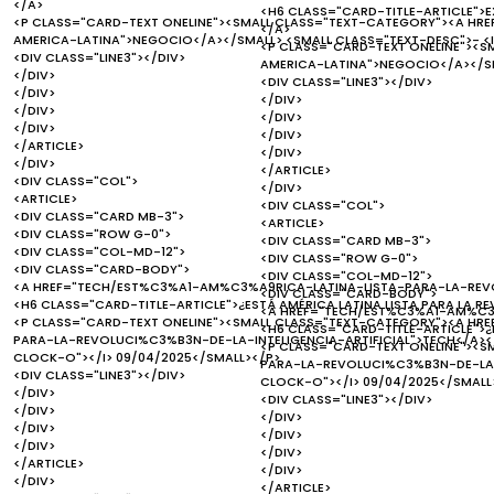
</A>
<H6 CLASS="CARD-TITLE-ARTICLE">E
<P CLASS="CARD-TEXT ONELINE"><SMALL CLASS="TEXT-CATEGORY"><A H
</A>
AMERICA-LATINA">NEGOCIO</A></SMALL> <SMALL CLASS="TEXT-DESC">- <I
<P CLASS="CARD-TEXT ONELINE"><
<DIV CLASS="LINE3"></DIV>
AMERICA-LATINA">NEGOCIO</A></SM
</DIV>
<DIV CLASS="LINE3"></DIV>
</DIV>
</DIV>
</DIV>
</DIV>
</DIV>
</DIV>
</ARTICLE>
</DIV>
</DIV>
</ARTICLE>
<DIV CLASS="COL">
</DIV>
<ARTICLE>
<DIV CLASS="COL">
<DIV CLASS="CARD MB-3">
<ARTICLE>
<DIV CLASS="ROW G-0">
<DIV CLASS="CARD MB-3">
<DIV CLASS="COL-MD-12">
<DIV CLASS="ROW G-0">
<DIV CLASS="CARD-BODY">
<DIV CLASS="COL-MD-12">
<A HREF="TECH/EST%C3%A1-AM%C3%A9RICA-LATINA-LISTA-PARA-LA-REVOL
<DIV CLASS="CARD-BODY">
<H6 CLASS="CARD-TITLE-ARTICLE">¿ESTÁ AMÉRICA LATINA LISTA PARA LA RE
<A HREF="TECH/EST%C3%A1-AM%C3%
<P CLASS="CARD-TEXT ONELINE"><SMALL CLASS="TEXT-CATEGORY"><A H
<H6 CLASS="CARD-TITLE-ARTICLE">¿E
PARA-LA-REVOLUCI%C3%B3N-DE-LA-INTELIGENCIA-ARTIFICIAL">TECH</A></
<P CLASS="CARD-TEXT ONELINE"><
CLOCK-O"></I> 09/04/2025</SMALL></P>
PARA-LA-REVOLUCI%C3%B3N-DE-LA-I
<DIV CLASS="LINE3"></DIV>
CLOCK-O"></I> 09/04/2025</SMALL
</DIV>
<DIV CLASS="LINE3"></DIV>
</DIV>
</DIV>
</DIV>
</DIV>
</DIV>
</DIV>
</ARTICLE>
</DIV>
</DIV>
</ARTICLE>