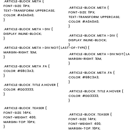
.ARTICLE-BLOCK .META {
FONT-SIZE: 11PX;
.ARTICLE-BLOCK .META {
TEXT-TRANSFORM: UPPERCASE;
FONT-SIZE: 11PX;
COLOR: #A0A0A0;
TEXT-TRANSFORM: UPPERCASE;
}
COLOR: #A0A0A0;
}
.ARTICLE-BLOCK .META > DIV {
DISPLAY: INLINE-BLOCK;
.ARTICLE-BLOCK .META > DIV {
}
DISPLAY: INLINE-BLOCK;
}
.ARTICLE-BLOCK .META > DIV:NOT(:LAST-OF-TYPE) {
MARGIN-RIGHT: 1EM;
.ARTICLE-BLOCK .META > DIV:NOT(:L
}
MARGIN-RIGHT: 1EM;
}
.ARTICLE-BLOCK .META .FA {
COLOR: #68C3A3;
.ARTICLE-BLOCK .META .FA {
}
COLOR: #68C3A3;
}
.ARTICLE-BLOCK .TITLE A:HOVER {
COLOR: #DD3333;
.ARTICLE-BLOCK .TITLE A:HOVER {
}
COLOR: #DD3333;
}
.ARTICLE-BLOCK .TEASER {
FONT-SIZE: 14PX;
.ARTICLE-BLOCK .TEASER {
FONT-WEIGHT: 400;
FONT-SIZE: 14PX;
MARGIN-TOP: 10PX;
FONT-WEIGHT: 400;
}
MARGIN-TOP: 10PX;