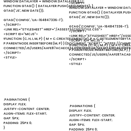
WINDOW.DATALAYER = WINDOW.DATALAYER || [];
<SCRIPT>
FUNCTION GTAG() { DATALAYER.PUSH(ARGUMENTS); }
WINDOW.DATALAYER = WINDOW.DATALA
GTAG('JS', NEW DATE());
FUNCTION GTAG() { DATALAYER.PUS
GTAG('JS', NEW DATE());
GTAG('CONFIG', 'UA-164847336-1');
</SCRIPT>
GTAG('CONFIG', 'UA-164847336-1');
<LINK REL="STYLESHEET" HREF="/ASSESTS/CSS/STYLE.CSS">
</SCRIPT>
<SCRIPT ID="MCJS">
<LINK REL="STYLESHEET" HREF="/ASS
!FUNCTION (C, H, I, M, P) { M = C.CREATEELEMENT(H), P = C.GETELEMENTSBYTA
<SCRIPT ID="MCJS">
P.PARENTNODE.INSERTBEFORE(M, P) }(DOCUMENT, "SCRIPT", "HTTPS://CHI
!FUNCTION (C, H, I, M, P) { M = C.C
CONNECTED/JS/USERS/AAFE87ACAECE3A499E06B1FAB/5EE4FF41804D40FF6
P.PARENTNODE.INSERTBEFORE(M, P) 
</SCRIPT>
CONNECTED/JS/USERS/AAFE87ACAEC
<STYLE>
</SCRIPT>
<STYLE>
.PAGINATIONS {
DISPLAY: FLEX;
.PAGINATIONS {
JUSTIFY-CONTENT: CENTER;
DISPLAY: FLEX;
ALIGN-ITEMS: FLEX-START;
JUSTIFY-CONTENT: CENTER;
GAP: 5PX;
ALIGN-ITEMS: FLEX-START;
PADDING: 25PX 0;
GAP: 5PX;
}
PADDING: 25PX 0;