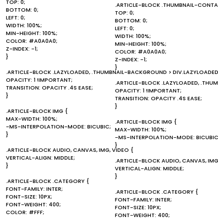
TOP: 0;
.ARTICLE-BLOCK .THUMBNAIL-CONTAI
BOTTOM: 0;
TOP: 0;
LEFT: 0;
BOTTOM: 0;
WIDTH: 100%;
LEFT: 0;
MIN-HEIGHT: 100%;
WIDTH: 100%;
COLOR: #A0A0A0;
MIN-HEIGHT: 100%;
Z-INDEX: -1;
COLOR: #A0A0A0;
}
Z-INDEX: -1;
}
.ARTICLE-BLOCK .LAZYLOADED, .THUMBNAIL-BACKGROUND > DIV.LAZYLOADED
OPACITY: 1 !IMPORTANT;
.ARTICLE-BLOCK .LAZYLOADED, .THU
TRANSITION: OPACITY .4S EASE;
OPACITY: 1 !IMPORTANT;
}
TRANSITION: OPACITY .4S EASE;
}
.ARTICLE-BLOCK IMG {
MAX-WIDTH: 100%;
.ARTICLE-BLOCK IMG {
-MS-INTERPOLATION-MODE: BICUBIC;
MAX-WIDTH: 100%;
}
-MS-INTERPOLATION-MODE: BICUBIC
}
.ARTICLE-BLOCK AUDIO, CANVAS, IMG, VIDEO {
VERTICAL-ALIGN: MIDDLE;
.ARTICLE-BLOCK AUDIO, CANVAS, IMG
}
VERTICAL-ALIGN: MIDDLE;
}
.ARTICLE-BLOCK .CATEGORY {
FONT-FAMILY: INTER;
.ARTICLE-BLOCK .CATEGORY {
FONT-SIZE: 10PX;
FONT-FAMILY: INTER;
FONT-WEIGHT: 400;
FONT-SIZE: 10PX;
COLOR: #FFF;
FONT-WEIGHT: 400;