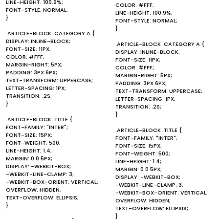
LINE-HEIGHT: 100.9%;
COLOR: #FFF;
FONT-STYLE: NORMAL;
LINE-HEIGHT: 100.9%;
}
FONT-STYLE: NORMAL;
}
.ARTICLE-BLOCK .CATEGORY A {
DISPLAY: INLINE-BLOCK;
.ARTICLE-BLOCK .CATEGORY A {
FONT-SIZE: 11PX;
DISPLAY: INLINE-BLOCK;
COLOR: #FFF;
FONT-SIZE: 11PX;
MARGIN-RIGHT: 5PX;
COLOR: #FFF;
PADDING: 3PX 6PX;
MARGIN-RIGHT: 5PX;
TEXT-TRANSFORM: UPPERCASE;
PADDING: 3PX 6PX;
LETTER-SPACING: 1PX;
TEXT-TRANSFORM: UPPERCASE;
TRANSITION: .2S;
LETTER-SPACING: 1PX;
}
TRANSITION: .2S;
}
.ARTICLE-BLOCK .TITLE {
FONT-FAMILY: "INTER";
.ARTICLE-BLOCK .TITLE {
FONT-SIZE: 15PX;
FONT-FAMILY: "INTER";
FONT-WEIGHT: 500;
FONT-SIZE: 15PX;
LINE-HEIGHT: 1.4;
FONT-WEIGHT: 500;
MARGIN: 0 0 5PX;
LINE-HEIGHT: 1.4;
DISPLAY: -WEBKIT-BOX;
MARGIN: 0 0 5PX;
-WEBKIT-LINE-CLAMP: 3;
DISPLAY: -WEBKIT-BOX;
-WEBKIT-BOX-ORIENT: VERTICAL;
-WEBKIT-LINE-CLAMP: 3;
OVERFLOW: HIDDEN;
-WEBKIT-BOX-ORIENT: VERTICAL;
TEXT-OVERFLOW: ELLIPSIS;
OVERFLOW: HIDDEN;
}
TEXT-OVERFLOW: ELLIPSIS;
}