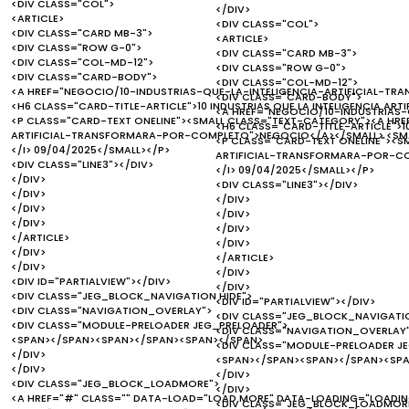
<DIV CLASS="COL">
</DIV>
<ARTICLE>
<DIV CLASS="COL">
<DIV CLASS="CARD MB-3">
<ARTICLE>
<DIV CLASS="ROW G-0">
<DIV CLASS="CARD MB-3">
<DIV CLASS="COL-MD-12">
<DIV CLASS="ROW G-0">
<DIV CLASS="CARD-BODY">
<DIV CLASS="COL-MD-12">
<A HREF="NEGOCIO/10-INDUSTRIAS-QUE-LA-INTELIGENCIA-ARTIFICIAL-T
<DIV CLASS="CARD-BODY">
<H6 CLASS="CARD-TITLE-ARTICLE">10 INDUSTRIAS QUE LA INTELIGENCIA A
<A HREF="NEGOCIO/10-INDUSTRIAS
<P CLASS="CARD-TEXT ONELINE"><SMALL CLASS="TEXT-CATEGORY"><A HRE
<H6 CLASS="CARD-TITLE-ARTICLE">1
ARTIFICIAL-TRANSFORMARA-POR-COMPLETO">NEGOCIO</A></SMALL> <SMAL
<P CLASS="CARD-TEXT ONELINE"><S
</I> 09/04/2025</SMALL></P>
ARTIFICIAL-TRANSFORMARA-POR-CO
<DIV CLASS="LINE3"></DIV>
</I> 09/04/2025</SMALL></P>
</DIV>
<DIV CLASS="LINE3"></DIV>
</DIV>
</DIV>
</DIV>
</DIV>
</DIV>
</DIV>
</ARTICLE>
</DIV>
</DIV>
</ARTICLE>
</DIV>
</DIV>
<DIV ID="PARTIALVIEW"></DIV>
</DIV>
<DIV CLASS="JEG_BLOCK_NAVIGATION HIDE">
<DIV ID="PARTIALVIEW"></DIV>
<DIV CLASS="NAVIGATION_OVERLAY">
<DIV CLASS="JEG_BLOCK_NAVIGATIO
<DIV CLASS="MODULE-PRELOADER JEG_PRELOADER">
<DIV CLASS="NAVIGATION_OVERLAY
<SPAN></SPAN><SPAN></SPAN><SPAN></SPAN>
<DIV CLASS="MODULE-PRELOADER J
</DIV>
<SPAN></SPAN><SPAN></SPAN><SP
</DIV>
</DIV>
<DIV CLASS="JEG_BLOCK_LOADMORE">
</DIV>
<A HREF="#" CLASS="" DATA-LOAD="LOAD MORE" DATA-LOADING="LOADING..
<DIV CLASS="JEG_BLOCK_LOADMOR