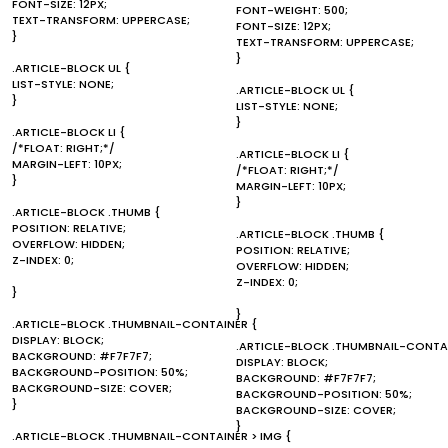
FONT-SIZE: 12PX;
FONT-WEIGHT: 500;
TEXT-TRANSFORM: UPPERCASE;
FONT-SIZE: 12PX;
}
TEXT-TRANSFORM: UPPERCASE;
}
.ARTICLE-BLOCK UL {
LIST-STYLE: NONE;
.ARTICLE-BLOCK UL {
}
LIST-STYLE: NONE;
}
.ARTICLE-BLOCK LI {
/*FLOAT: RIGHT;*/
.ARTICLE-BLOCK LI {
MARGIN-LEFT: 10PX;
/*FLOAT: RIGHT;*/
}
MARGIN-LEFT: 10PX;
}
.ARTICLE-BLOCK .THUMB {
POSITION: RELATIVE;
.ARTICLE-BLOCK .THUMB {
OVERFLOW: HIDDEN;
POSITION: RELATIVE;
Z-INDEX: 0;
OVERFLOW: HIDDEN;
Z-INDEX: 0;
}
}
.ARTICLE-BLOCK .THUMBNAIL-CONTAINER {
DISPLAY: BLOCK;
.ARTICLE-BLOCK .THUMBNAIL-CONTAI
BACKGROUND: #F7F7F7;
DISPLAY: BLOCK;
BACKGROUND-POSITION: 50%;
BACKGROUND: #F7F7F7;
BACKGROUND-SIZE: COVER;
BACKGROUND-POSITION: 50%;
}
BACKGROUND-SIZE: COVER;
}
.ARTICLE-BLOCK .THUMBNAIL-CONTAINER > IMG {