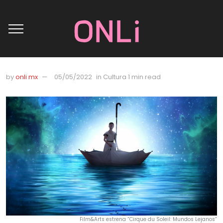
by
onli mx
05/05/2022
in
Cultura
1 min read
Film&Arts estrena “Cirque du Soleil: Mundos Lejanos”