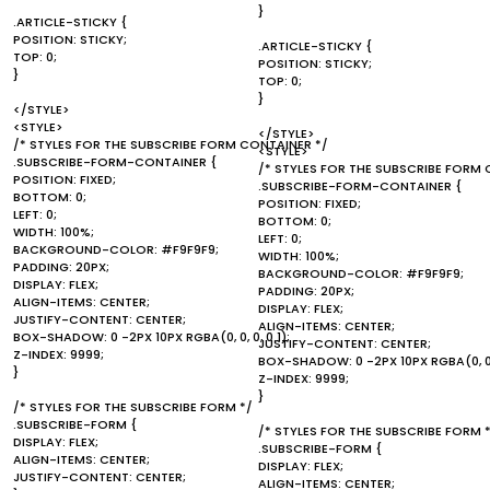
}
.ARTICLE-STICKY {
POSITION: STICKY;
.ARTICLE-STICKY {
TOP: 0;
POSITION: STICKY;
}
TOP: 0;
}
</STYLE>
<STYLE>
</STYLE>
/* STYLES FOR THE SUBSCRIBE FORM CONTAINER */
<STYLE>
.SUBSCRIBE-FORM-CONTAINER {
/* STYLES FOR THE SUBSCRIBE FORM 
POSITION: FIXED;
.SUBSCRIBE-FORM-CONTAINER {
BOTTOM: 0;
POSITION: FIXED;
LEFT: 0;
BOTTOM: 0;
WIDTH: 100%;
LEFT: 0;
BACKGROUND-COLOR: #F9F9F9;
WIDTH: 100%;
PADDING: 20PX;
BACKGROUND-COLOR: #F9F9F9;
DISPLAY: FLEX;
PADDING: 20PX;
ALIGN-ITEMS: CENTER;
DISPLAY: FLEX;
JUSTIFY-CONTENT: CENTER;
ALIGN-ITEMS: CENTER;
BOX-SHADOW: 0 -2PX 10PX RGBA(0, 0, 0, 0.1);
JUSTIFY-CONTENT: CENTER;
Z-INDEX: 9999;
BOX-SHADOW: 0 -2PX 10PX RGBA(0, 0, 0
}
Z-INDEX: 9999;
}
/* STYLES FOR THE SUBSCRIBE FORM */
.SUBSCRIBE-FORM {
/* STYLES FOR THE SUBSCRIBE FORM 
DISPLAY: FLEX;
.SUBSCRIBE-FORM {
ALIGN-ITEMS: CENTER;
DISPLAY: FLEX;
JUSTIFY-CONTENT: CENTER;
ALIGN-ITEMS: CENTER;