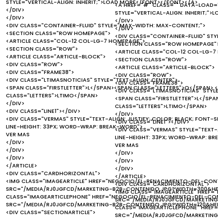
STYLE="VERTICAL-ALIGN: INHERIT;">LOAD MORE</FONT></FONT></A>
<A HREF="#" CLASS="" DATA-LOAD="
</DIV>
STYLE="VERTICAL-ALIGN: INHERIT;"
</DIV>
</DIV>
<DIV CLASS="CONTAINER-FLUID" STYLE="MAX-WIDTH: MAX-CONTENT;">
</DIV>
<SECTION CLASS="ROW HOMEPAGE">
<DIV CLASS="CONTAINER-FLUID" ST
<ARTICLE CLASS="COL-12 COL-LG-7 HOMEPAGE">
<SECTION CLASS="ROW HOMEPAGE"
<SECTION CLASS="ROW">
<ARTICLE CLASS="COL-12 COL-LG-7
<ARTICLE CLASS="ARTICLE-BLOCK">
<SECTION CLASS="ROW">
<DIV CLASS="ROW">
<ARTICLE CLASS="ARTICLE-BLOCK">
<DIV CLASS="FRAME38">
<DIV CLASS="ROW">
<DIV CLASS="LTIMASNOTICIAS" STYLE="TEXT-ALIGN: CENTER">
<DIV CLASS="FRAME38">
<SPAN CLASS="FIRSTLETTER">L</SPAN><SPAN CLASS="LETTERS">O</SPAN> 
<DIV CLASS="LTIMASNOTICIAS" STYLE
CLASS="LETTERS">LTIMO</SPAN>
<SPAN CLASS="FIRSTLETTER">L</SP
</DIV>
CLASS="LETTERS">LTIMO</SPAN>
<DIV CLASS="LINE1"></DIV>
</DIV>
<DIV CLASS="VERMAS" STYLE="TEXT-ALIGN: JUSTIFY; COLOR: BLACK; FONT-SI
<DIV CLASS="LINE1"></DIV>
LINE-HEIGHT: 33PX; WORD-WRAP: BREAK-WORD">
<DIV CLASS="VERMAS" STYLE="TEXT-A
VER MAS
LINE-HEIGHT: 33PX; WORD-WRAP: B
</DIV>
VER MAS
</DIV>
</DIV>
</DIV>
</DIV>
</ARTICLE>
</DIV>
<DIV CLASS="CARDHORIZONTAL">
</ARTICLE>
<IMG CLASS="IMAGEARTICLE" HREF="NEGOCIO/EL-RENACIMIENTO-DEL-CO
<DIV CLASS="CARDHORIZONTAL">
SRC="/MEDIA/RJ0JGFCD/MARKETING-B2B-CONTENIDO.JPG?WIDTH=300&HEI
<IMG CLASS="IMAGEARTICLE" HREF
CLASS="IMAGEARTICLEPHONE" HREF="NEGOCIO/EL-RENACIMIENTO-DEL-CO
SRC="/MEDIA/RJ0JGFCD/MARKETING
SRC="/MEDIA/RJ0JGFCD/MARKETING-B2B-CONTENIDO.JPG?WIDTH=120&HEI
CLASS="IMAGEARTICLEPHONE" HREF
<DIV CLASS="SECTIONARTICLE">
SRC="/MEDIA/RJ0JGFCD/MARKETING