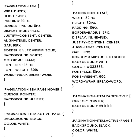
}
.PAGINATION-ITEM {
WIDTH: 32PX;
.PAGINATION-ITEM {
HEIGHT: 32PX;
WIDTH: 32PX;
PADDING: 10PX;
HEIGHT: 32PX;
BORDER-RADIUS: 8PX;
PADDING: 10PX;
DISPLAY: INLINE-FLEX;
BORDER-RADIUS: 8PX;
JUSTIFY-CONTENT: CENTER;
DISPLAY: INLINE-FLEX;
ALIGN-ITEMS: CENTER;
JUSTIFY-CONTENT: CENTER;
GAP: 10PX;
ALIGN-ITEMS: CENTER;
BORDER: 0.50PX #F1F1F1 SOLID;
GAP: 10PX;
BACKGROUND: WHITE;
BORDER: 0.50PX #F1F1F1 SOLID;
COLOR: #333333;
BACKGROUND: WHITE;
FONT-SIZE: 13PX;
COLOR: #333333;
FONT-WEIGHT: 600;
FONT-SIZE: 13PX;
WORD-WRAP: BREAK-WORD;
FONT-WEIGHT: 600;
}
WORD-WRAP: BREAK-WORD;
}
.PAGINATION-ITEM.PAGE:HOVER {
CURSOR: POINTER;
.PAGINATION-ITEM.PAGE:HOVER {
BACKGROUND: #F1F1F1;
CURSOR: POINTER;
}
BACKGROUND: #F1F1F1;
}
.PAGINATION-ITEM.ACTIVE-PAGE {
BACKGROUND: BLACK;
.PAGINATION-ITEM.ACTIVE-PAGE {
COLOR: WHITE;
BACKGROUND: BLACK;
}
COLOR: WHITE;
}