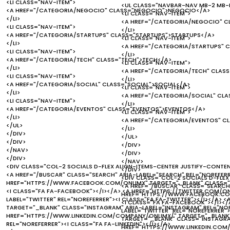
<LI CLASS="NAV-ITEM">
<UL CLASS="NAVBAR-NAV MB-2 MB-
<A HREF="/CATEGORIA/NEGOCIO" CLASS="NEGOCIO">NEGOCIO</A>
<LI CLASS="NAV-ITEM">
</LI>
<A HREF="/CATEGORIA/NEGOCIO" 
<LI CLASS="NAV-ITEM">
</LI>
<A HREF="/CATEGORIA/STARTUPS" CLASS="STARTUPS">STARTUPS</A>
<LI CLASS="NAV-ITEM">
</LI>
<A HREF="/CATEGORIA/STARTUPS" 
<LI CLASS="NAV-ITEM">
</LI>
<A HREF="/CATEGORIA/TECH" CLASS="TECH">TECH</A>
<LI CLASS="NAV-ITEM">
</LI>
<A HREF="/CATEGORIA/TECH" CLAS
<LI CLASS="NAV-ITEM">
</LI>
<A HREF="/CATEGORIA/SOCIAL" CLASS="SOCIAL">SOCIAL</A>
<LI CLASS="NAV-ITEM">
</LI>
<A HREF="/CATEGORIA/SOCIAL" CLA
<LI CLASS="NAV-ITEM">
</LI>
<A HREF="/CATEGORIA/EVENTOS" CLASS="EVENTOS">EVENTOS</A>
<LI CLASS="NAV-ITEM">
</LI>
<A HREF="/CATEGORIA/EVENTOS" C
</UL>
</LI>
</DIV>
</UL>
</DIV>
</DIV>
</NAV>
</DIV>
</DIV>
</NAV>
<DIV CLASS="COL-2 SOCIALS D-FLEX ALIGN-ITEMS-CENTER JUSTIFY-CONTE
</DIV>
<A HREF="/BUSCAR" CLASS="SEARCH" ARIA-LABEL="SEARCH" REL="NOREFERR
<DIV CLASS="COL-2 SOCIALS D-FLEX
HREF="HTTPS://WWW.FACEBOOK.COM/ONLIMX" TARGET="_BLANK" CLASS="F
<A HREF="/BUSCAR" CLASS="SEARCH"
<I CLASS="FA FA-FACEBOOK"></I></A> <A HREF="HTTPS://TWITTER.COM/ON
HREF="HTTPS://WWW.FACEBOOK.COM
LABEL="TWITTER" REL="NOREFERRER"><I CLASS="FA FA-TWITTER"></I></A>
<I CLASS="FA FA-FACEBOOK"></I></
TARGET="_BLANK" CLASS="INSTAGRAM" ARIA-LABEL="INSTAGRAM" REL="NOR
LABEL="TWITTER" REL="NOREFERRER"
HREF="HTTPS://WWW.LINKEDIN.COM/COMPANY/ONLIMX/" TARGET="_BLANK" C
TARGET="_BLANK" CLASS="INSTAGRAM
REL="NOREFERRER"><I CLASS="FA FA-LINKEDIN"></I></A>
HREF="HTTPS://WWW.LINKEDIN.COM/