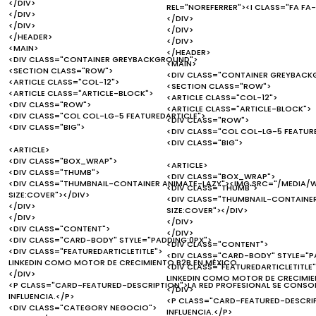
</DIV>
REL="NOREFERRER"><I CLASS="FA FA-
</DIV>
</DIV>
</DIV>
</DIV>
</HEADER>
</DIV>
<MAIN>
</HEADER>
<DIV CLASS="CONTAINER GREYBACKGROUND">
<MAIN>
<SECTION CLASS="ROW">
<DIV CLASS="CONTAINER GREYBACK
<ARTICLE CLASS="COL-12">
<SECTION CLASS="ROW">
<ARTICLE CLASS="ARTICLE-BLOCK">
<ARTICLE CLASS="COL-12">
<DIV CLASS="ROW">
<ARTICLE CLASS="ARTICLE-BLOCK">
<DIV CLASS="COL COL-LG-5 FEATUREDARTICLE">
<DIV CLASS="ROW">
<DIV CLASS="BIG">
<DIV CLASS="COL COL-LG-5 FEATUR
<DIV CLASS="BIG">
<ARTICLE>
<DIV CLASS="BOX_WRAP">
<ARTICLE>
<DIV CLASS="THUMB">
<DIV CLASS="BOX_WRAP">
<DIV CLASS="THUMBNAIL-CONTAINER ANIMATE-LAZY"><IMG SRC="/MEDIA/W
<DIV CLASS="THUMB">
SIZE:COVER"></DIV>
<DIV CLASS="THUMBNAIL-CONTAINER
</DIV>
SIZE:COVER"></DIV>
</DIV>
</DIV>
<DIV CLASS="CONTENT">
</DIV>
<DIV CLASS="CARD-BODY" STYLE="PADDING:0PX">
<DIV CLASS="CONTENT">
<DIV CLASS="FEATUREDARTICLETITLE">
<DIV CLASS="CARD-BODY" STYLE="P
LINKEDIN COMO MOTOR DE CRECIMIENTO B2B EN MÉXICO
<DIV CLASS="FEATUREDARTICLETITLE"
</DIV>
LINKEDIN COMO MOTOR DE CRECIMIE
<P CLASS="CARD-FEATURED-DESCRIPTION">LA RED PROFESIONAL SE CONSO
</DIV>
INFLUENCIA.</P>
<P CLASS="CARD-FEATURED-DESCRIP
<DIV CLASS="CATEGORY NEGOCIO">
INFLUENCIA.</P>