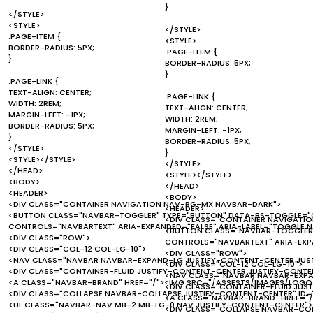
}
</STYLE>
<STYLE>
</STYLE>
.PAGE-ITEM {
<STYLE>
BORDER-RADIUS: 5PX;
.PAGE-ITEM {
}
BORDER-RADIUS: 5PX;
}
.PAGE-LINK {
TEXT-ALIGN: CENTER;
.PAGE-LINK {
WIDTH: 2REM;
TEXT-ALIGN: CENTER;
MARGIN-LEFT: -1PX;
WIDTH: 2REM;
BORDER-RADIUS: 5PX;
MARGIN-LEFT: -1PX;
}
BORDER-RADIUS: 5PX;
</STYLE>
}
<STYLE></STYLE>
</STYLE>
</HEAD>
<STYLE></STYLE>
<BODY>
</HEAD>
<HEADER>
<BODY>
<DIV CLASS="CONTAINER NAVIGATION NAV-BG-MX NAVBAR-DARK">
<HEADER>
<BUTTON CLASS="NAVBAR-TOGGLER" TYPE="BUTTON" DATA-BS-TOGGLE="C
<DIV CLASS="CONTAINER NAVIGATI
CONTROLS="NAVBARTEXT" ARIA-EXPANDED="FALSE" ARIA-LABEL="TOGGLE 
<BUTTON CLASS="NAVBAR-TOGGLER"
<DIV CLASS="ROW">
CONTROLS="NAVBARTEXT" ARIA-EXP
<DIV CLASS="COL-12 COL-LG-10">
<DIV CLASS="ROW">
<NAV CLASS="NAVBAR NAVBAR-EXPAND-LG JUSTIFY-CONTENT-CENTER JUS
<DIV CLASS="COL-12 COL-LG-10">
<DIV CLASS="CONTAINER-FLUID JUSTIFY-CONTENT-CENTER JUSTIFY-CONTEN
<NAV CLASS="NAVBAR NAVBAR-EXPA
<A CLASS="NAVBAR-BRAND" HREF="/"><IMG SRC="/ASSESTS/IMAGES/LOGO.
<DIV CLASS="CONTAINER-FLUID JUS
<DIV CLASS="COLLAPSE NAVBAR-COLLAPSE JUSTIFY-CONTENT-CENTER" ID=
<A CLASS="NAVBAR-BRAND" HREF="/
<UL CLASS="NAVBAR-NAV MB-2 MB-LG-0 NAV JUSTIFY-CONTENT-CENTER">
<DIV CLASS="COLLAPSE NAVBAR-COL