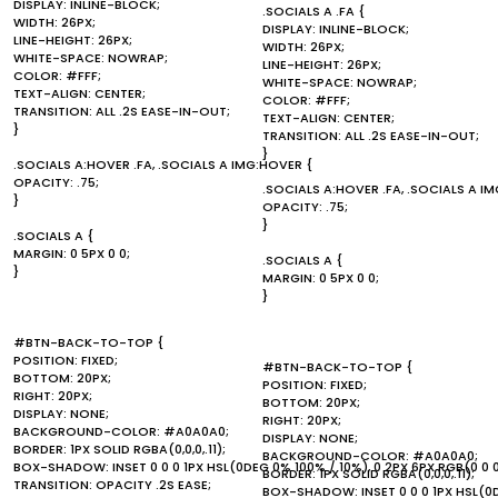
DISPLAY: INLINE-BLOCK;
.SOCIALS A .FA {
WIDTH: 26PX;
DISPLAY: INLINE-BLOCK;
LINE-HEIGHT: 26PX;
WIDTH: 26PX;
WHITE-SPACE: NOWRAP;
LINE-HEIGHT: 26PX;
COLOR: #FFF;
WHITE-SPACE: NOWRAP;
TEXT-ALIGN: CENTER;
COLOR: #FFF;
TRANSITION: ALL .2S EASE-IN-OUT;
TEXT-ALIGN: CENTER;
}
TRANSITION: ALL .2S EASE-IN-OUT;
}
.SOCIALS A:HOVER .FA, .SOCIALS A IMG:HOVER {
OPACITY: .75;
.SOCIALS A:HOVER .FA, .SOCIALS A I
}
OPACITY: .75;
}
.SOCIALS A {
MARGIN: 0 5PX 0 0;
.SOCIALS A {
}
MARGIN: 0 5PX 0 0;
}
#BTN-BACK-TO-TOP {
POSITION: FIXED;
#BTN-BACK-TO-TOP {
BOTTOM: 20PX;
POSITION: FIXED;
RIGHT: 20PX;
BOTTOM: 20PX;
DISPLAY: NONE;
RIGHT: 20PX;
BACKGROUND-COLOR: #A0A0A0;
DISPLAY: NONE;
BORDER: 1PX SOLID RGBA(0,0,0,.11);
BACKGROUND-COLOR: #A0A0A0;
BOX-SHADOW: INSET 0 0 0 1PX HSL(0DEG 0% 100% / 10%), 0 2PX 6PX RGB(0 0 0
BORDER: 1PX SOLID RGBA(0,0,0,.11);
TRANSITION: OPACITY .2S EASE;
BOX-SHADOW: INSET 0 0 0 1PX HSL(0DE