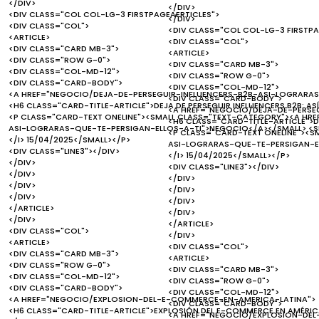
</DIV>
</DIV>
<DIV CLASS="COL COL-LG-3 FIRSTPAGEAERTICLES">
</DIV>
<DIV CLASS="COL">
<DIV CLASS="COL COL-LG-3 FIRSTPA
<ARTICLE>
<DIV CLASS="COL">
<DIV CLASS="CARD MB-3">
<ARTICLE>
<DIV CLASS="ROW G-0">
<DIV CLASS="CARD MB-3">
<DIV CLASS="COL-MD-12">
<DIV CLASS="ROW G-0">
<DIV CLASS="CARD-BODY">
<DIV CLASS="COL-MD-12">
<A HREF="NEGOCIO/DEJA-DE-PERSEGUIR-INFLUENCERS-B2B-ASI-LOGRARAS
<DIV CLASS="CARD-BODY">
<H6 CLASS="CARD-TITLE-ARTICLE">DEJA DE PERSEGUIR INFLUENCERS B2B: AS
<A HREF="NEGOCIO/DEJA-DE-PERSE
<P CLASS="CARD-TEXT ONELINE"><SMALL CLASS="TEXT-CATEGORY"><A HR
<H6 CLASS="CARD-TITLE-ARTICLE">DE
ASI-LOGRARAS-QUE-TE-PERSIGAN-ELLOS-A-TI">NEGOCIO</A></SMALL> <SM
<P CLASS="CARD-TEXT ONELINE"><S
</I> 15/04/2025</SMALL></P>
ASI-LOGRARAS-QUE-TE-PERSIGAN-EL
<DIV CLASS="LINE3"></DIV>
</I> 15/04/2025</SMALL></P>
</DIV>
<DIV CLASS="LINE3"></DIV>
</DIV>
</DIV>
</DIV>
</DIV>
</DIV>
</DIV>
</ARTICLE>
</DIV>
</DIV>
</ARTICLE>
<DIV CLASS="COL">
</DIV>
<ARTICLE>
<DIV CLASS="COL">
<DIV CLASS="CARD MB-3">
<ARTICLE>
<DIV CLASS="ROW G-0">
<DIV CLASS="CARD MB-3">
<DIV CLASS="COL-MD-12">
<DIV CLASS="ROW G-0">
<DIV CLASS="CARD-BODY">
<DIV CLASS="COL-MD-12">
<A HREF="NEGOCIO/EXPLOSION-DEL-E-COMMERCE-EN-AMERICA-LATINA">
<DIV CLASS="CARD-BODY">
<H6 CLASS="CARD-TITLE-ARTICLE">EXPLOSIÓN DEL E-COMMERCE EN AMÉRICA
<A HREF="NEGOCIO/EXPLOSION-DEL