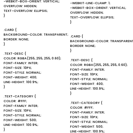
-WEBKIT-BOX-ORIENT: VERTICAL;
-WEBKIT-LINE-CLAMP: 1;
OVERFLOW: HIDDEN;
-WEBKIT-BOX-ORIENT: VERTICAL;
TEXT-OVERFLOW: ELLIPSIS;
OVERFLOW: HIDDEN;
}
TEXT-OVERFLOW: ELLIPSIS;
}
.CARD {
BACKGROUND-COLOR: TRANSPARENT;
.CARD {
BORDER: NONE;
BACKGROUND-COLOR: TRANSPARENT
}
BORDER: NONE;
}
.TEXT-DESC {
COLOR: RGBA(255, 255, 255, 0.60);
.TEXT-DESC {
FONT-FAMILY: INTER;
COLOR: RGBA(255, 255, 255, 0.60);
FONT-SIZE: 10PX;
FONT-FAMILY: INTER;
FONT-STYLE: NORMAL;
FONT-SIZE: 10PX;
FONT-WEIGHT: 400;
FONT-STYLE: NORMAL;
LINE-HEIGHT: 100.9%;
FONT-WEIGHT: 400;
}
LINE-HEIGHT: 100.9%;
}
.TEXT-CATEGORY {
COLOR: #FFF;
.TEXT-CATEGORY {
FONT-FAMILY: INTER;
COLOR: #FFF;
FONT-SIZE: 10PX;
FONT-FAMILY: INTER;
FONT-STYLE: NORMAL;
FONT-SIZE: 10PX;
FONT-WEIGHT: 500;
FONT-STYLE: NORMAL;
LINE-HEIGHT: 100.9%;
FONT-WEIGHT: 500;
}
LINE-HEIGHT: 100.9%;