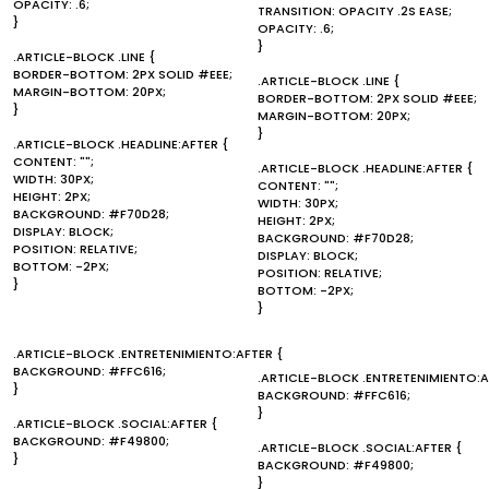
OPACITY: .6;
TRANSITION: OPACITY .2S EASE;
}
OPACITY: .6;
}
.ARTICLE-BLOCK .LINE {
BORDER-BOTTOM: 2PX SOLID #EEE;
.ARTICLE-BLOCK .LINE {
MARGIN-BOTTOM: 20PX;
BORDER-BOTTOM: 2PX SOLID #EEE;
}
MARGIN-BOTTOM: 20PX;
}
.ARTICLE-BLOCK .HEADLINE:AFTER {
CONTENT: "";
.ARTICLE-BLOCK .HEADLINE:AFTER {
WIDTH: 30PX;
CONTENT: "";
HEIGHT: 2PX;
WIDTH: 30PX;
BACKGROUND: #F70D28;
HEIGHT: 2PX;
DISPLAY: BLOCK;
BACKGROUND: #F70D28;
POSITION: RELATIVE;
DISPLAY: BLOCK;
BOTTOM: -2PX;
POSITION: RELATIVE;
}
BOTTOM: -2PX;
}
.ARTICLE-BLOCK .ENTRETENIMIENTO:AFTER {
BACKGROUND: #FFC616;
.ARTICLE-BLOCK .ENTRETENIMIENTO:A
}
BACKGROUND: #FFC616;
}
.ARTICLE-BLOCK .SOCIAL:AFTER {
BACKGROUND: #F49800;
.ARTICLE-BLOCK .SOCIAL:AFTER {
}
BACKGROUND: #F49800;
}