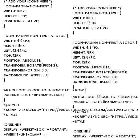
/* ADD YOUR ICONS HERE */
.ICON-PAGINATION-FIRST {
/* ADD YOUR ICONS HERE */
WIDTH: 16PX;
.ICON-PAGINATION-FIRST {
HEIGHT: 16PX;
WIDTH: 16PX;
POSITION: RELATIVE;
HEIGHT: 16PX;
}
POSITION: RELATIVE;
}
.ICON-PAGINATION-FIRST .VECTOR {
WIDTH: 4.94PX;
.ICON-PAGINATION-FIRST .VECTOR {
HEIGHT: 8PX;
WIDTH: 4.94PX;
LEFT: 12.67PX;
HEIGHT: 8PX;
TOP: 12PX;
LEFT: 12.67PX;
POSITION: ABSOLUTE;
TOP: 12PX;
TRANSFORM: ROTATE(180DEG);
POSITION: ABSOLUTE;
TRANSFORM-ORIGIN: 0 0;
TRANSFORM: ROTATE(180DEG);
BACKGROUND: #333333;
TRANSFORM-ORIGIN: 0 0;
}
BACKGROUND: #333333;
}
ARTICLE.COL-12.COL-LG-4.HOMEPAGE > ROW {
PADDING-RIGHT: 0PX !IMPORTANT;
ARTICLE.COL-12.COL-LG-4.HOMEPAG
}
PADDING-RIGHT: 0PX !IMPORTANT;
</STYLE>
}
<SCRIPT ASYNC SRC="HTTPS://WIDGET.JUSTWATCH.COM/JUSTWATCH_WIDG
</STYLE>
<STYLE>
<SCRIPT ASYNC SRC="HTTPS://WID
<STYLE>
.ONELINE {
DISPLAY: -WEBKIT-BOX !IMPORTANT;
.ONELINE {
-WEBKIT-LINE-CLAMP: 1;
DISPLAY: -WEBKIT-BOX !IMPORTANT;