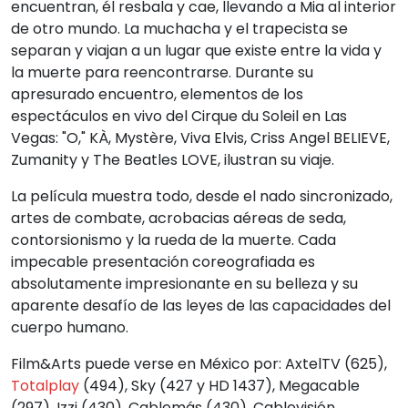
encuentran, él resbala y cae, llevando a Mia al interior
de otro mundo. La muchacha y el trapecista se
separan y viajan a un lugar que existe entre la vida y
la muerte para reencontrarse. Durante su
apresurado encuentro, elementos de los
espectáculos en vivo del Cirque du Soleil en Las
Vegas: "O," KÀ, Mystère, Viva Elvis, Criss Angel BELIEVE,
Zumanity y The Beatles LOVE, ilustran su viaje.
La película muestra todo, desde el nado sincronizado,
artes de combate, acrobacias aéreas de seda,
contorsionismo y la rueda de la muerte. Cada
impecable presentación coreografiada es
absolutamente impresionante en su belleza y su
aparente desafío de las leyes de las capacidades del
cuerpo humano.
Film&Arts puede verse en México por: AxtelTV (625),
Totalplay
(494), Sky (427 y HD 1437), Megacable
(297), Izzi (430), Cablemás (430), Cablevisión