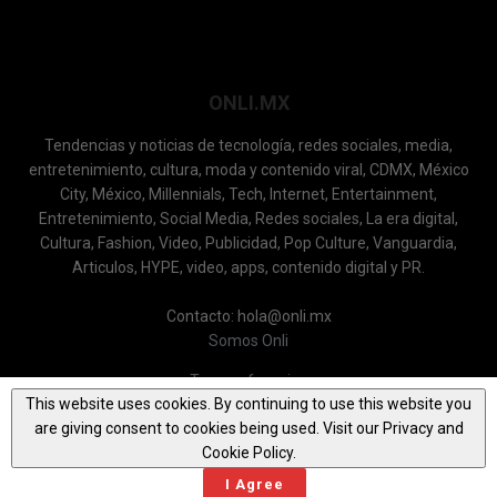
ONLI.MX
Tendencias y noticias de tecnología, redes sociales, media,
entretenimiento, cultura, moda y contenido viral, CDMX, México
City, México, Millennials, Tech, Internet, Entertainment,
Entretenimiento, Social Media, Redes sociales, La era digital,
Cultura, Fashion, Video, Publicidad, Pop Culture, Vanguardia,
Articulos, HYPE, video, apps, contenido digital y PR.
Contacto: hola@onli.mx
Somos Onli
Terms of service
This website uses cookies. By continuing to use this website you
Privacy Policy
are giving consent to cookies being used. Visit our Privacy and
Cookie Policy.
All Rights Reserved ONLI.MX
I Agree
CPH AGENCY AMERICAS SA DE CV 2021