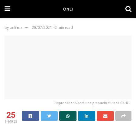
by
onli mx
28/07/2021
2 min read
Depredador 5 será una precuela titulada SKULL.
25
SHARES