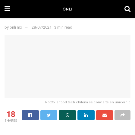
by
onli mx
28/07/2021
3 min read
NotCo la food tech chilena se convierte en unicornio
18
SHARES