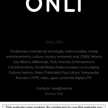
ONLI.MX
Tendencias y noticias de tecnología, redes sociales, media,
entretenimiento, cultura, moda y contenido viral, CDMX, México
City, México, Millennials, Tech, Internet, Entertainment,
Entretenimiento, Social Media, Redes sociales, La era digital,
Cultura, Fashion, Video, Publicidad, Pop Culture, Vanguardia,
Articulos, HYPE, video, apps, contenido digital y PR.
Contacto: hola@onli.mx
Somos Onli
Terms of service
This website uses cookies. By continuing to use this website you