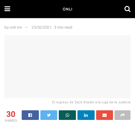
by
onli mx
25/02/2021
3 min read
El regreso de Zack Snyder a la Liga de la Justicia
30
SHARES