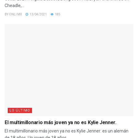
Cheadle,...
BY
ONLI MX
13/04/2021
185
LO ÚLTIMO
El multimillonario más joven ya no es Kylie Jenner.
El multimillonario más joven ya no es Kylie Jenner: es un alemán
de 18 años. Un joven de 18 años...