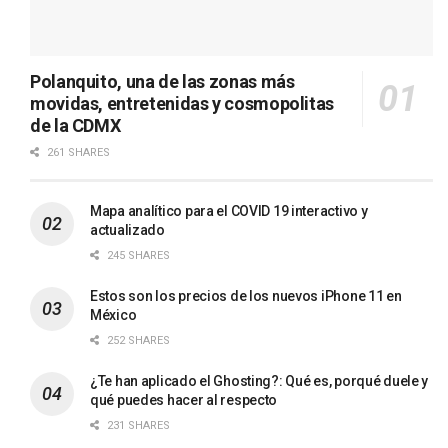
Polanquito, una de las zonas más
movidas, entretenidas y cosmopolitas
de la CDMX
261 SHARES
Mapa analítico para el COVID 19 interactivo y
actualizado
245 SHARES
Estos son los precios de los nuevos iPhone 11 en
México
252 SHARES
¿Te han aplicado el Ghosting?: Qué es, porqué duele y
qué puedes hacer al respecto
231 SHARES