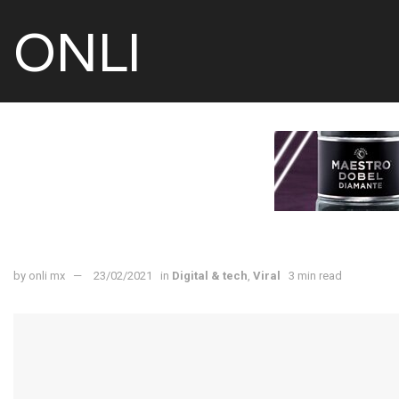
ONLI
by
onli mx
23/02/2021
in
Digital & tech
,
Viral
3 min read