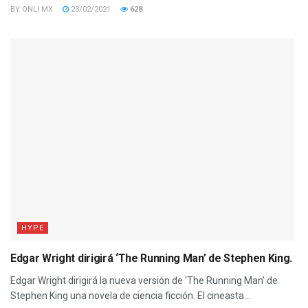
BY
ONLI MX
23/02/2021
628
HYPE
Edgar Wright dirigirá ‘The Running Man’ de Stephen King.
Edgar Wright dirigirá la nueva versión de ‘The Running Man’ de
Stephen King una novela de ciencia ficción. El cineasta...