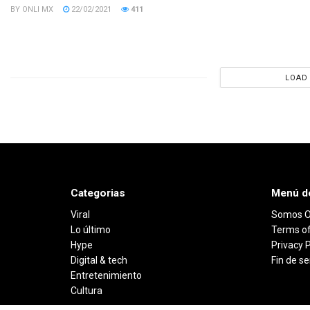
BY
ONLI MX
22/02/2021
411
LOAD
Categorias
Menú d
Viral
Somos O
Lo último
Terms of
Hype
Privacy P
Digital & tech
Fin de 
Entretenimiento
Cultura