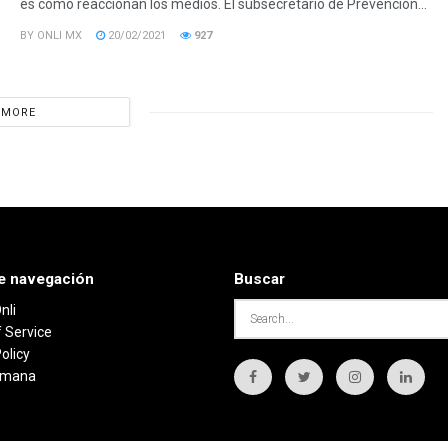
es cómo reaccionan los medios. El subsecretario de Prevención...
BY
ONLI MX
20/02/2021
927
 MORE
e navegación
Buscar
nli
 Service
olicy
semana