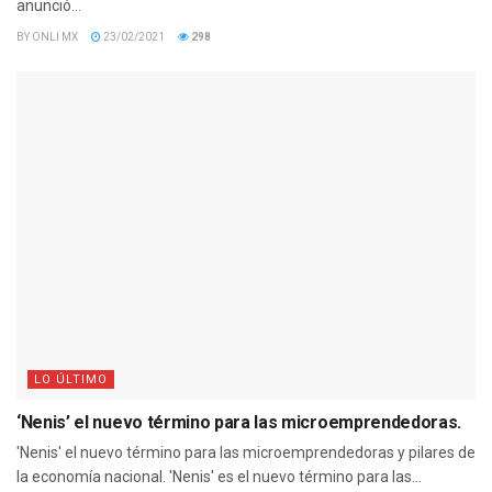
anunció...
BY
ONLI MX
23/02/2021
298
LO ÚLTIMO
‘Nenis’ el nuevo término para las microemprendedoras.
'Nenis' el nuevo término para las microemprendedoras y pilares de
la economía nacional. 'Nenis' es el nuevo término para las...