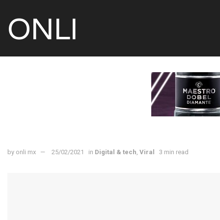
ONLI
by
onli mx
25/02/2021
in
Digital & tech
,
Viral
3 min read