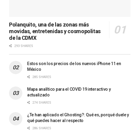
Polanquito, una de las zonas más
movidas, entretenidas y cosmopolitas
de la CDMX
293 SHARES
Estos son los precios de los nuevos iPhone 11 en
México
285 SHARES
Mapa analítico para el COVID 19 interactivo y
actualizado
274 SHARES
¿Te han aplicado el Ghosting?: Qué es, porqué duele y
qué puedes hacer al respecto
286 SHARES