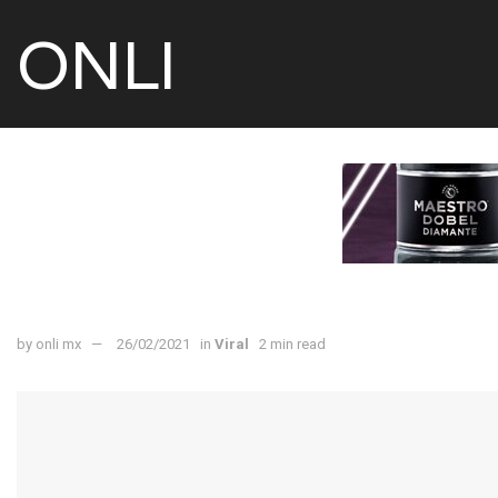
ONLI
by
onli mx
26/02/2021
in
Viral
2 min read