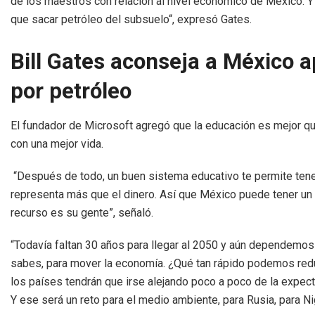
de los maestros con relación al nivel económico de México. 
que sacar petróleo del subsuelo“, expresó Gates.
Bill Gates aconseja a México 
por petróleo
El fundador de Microsoft agregó que la educación es mejor q
con una mejor vida.
“Después de todo, un buen sistema educativo te permite tene
representa más que el dinero. Así que México puede tener un fu
recurso es su gente”, señaló.
“Todavía faltan 30 años para llegar al 2050 y aún dependemos d
sabes, para mover la economía. ¿Qué tan rápido podemos red
los países tendrán que irse alejando poco a poco de la expect
Y ese será un reto para el medio ambiente, para Rusia, para Nig