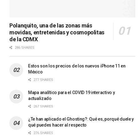
Polanquito, una de las zonas más
movidas, entretenidas y cosmopolitas
de la CDMX
286 SHARES
Estos son los precios de los nuevos iPhone 11 en
México
277 SHARES
Mapa analítico para el COVID 19 interactivo y
actualizado
267 SHARES
¿Te han aplicado el Ghosting?: Qué es, porqué duele y
qué puedes hacer al respecto
276 SHARES