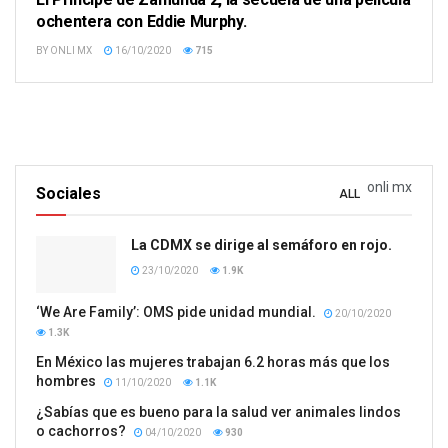
ochentera con Eddie Murphy.
BY
ONLI MX
16/10/2020
715
onli mx
Sociales
ALL
La CDMX se dirige al semáforo en rojo.
23/10/2020
1.9K
‘We Are Family’: OMS pide unidad mundial.
20/10/2020
1.3K
En México las mujeres trabajan 6.2 horas más que los
hombres
11/10/2020
1.1K
¿Sabías que es bueno para la salud ver animales lindos
o cachorros?
04/10/2020
930