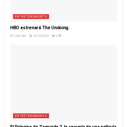
ENTRETENIMIENTO
HBO estrenará The Undoing.
BY
ONLI MX
16/10/2020
1.7K
ENTRETENIMIENTO
El Príncipe de Zamunda 2, la secuela de una película