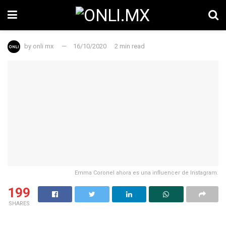
by
onli mx
16/10/2020
2 min read
Emma Coronel ahora es una influencer de Instagram.
199
SHARES